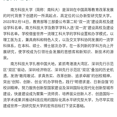
南方科技大学（简称：南科大）是深圳在中国高等教育改革发展
的时代背景下创建的一所高起点、高定位的公办新型研究型大学。
2022年2月14日，教育部等三部委公布第二轮“双一流”建设高校及建
设学科名单，南方科技大学及数学学科入选“双一流”建设高校及建设
学科名单。学校借鉴世界一流理工科大学的学科设置和办学模式，以
理工医为主，兼具商科和特色人文，以及交叉学科协同发展的一流学
科体系，在本科、硕士、博士层次办学，在一系列新的学科方向上开
展研究，使学校成为引领社会发展的思想库和新知识、新技术的源
泉。
南方科技大学扎根中国大地，紧抓粤港澳大湾区、深圳先行示范
区“双区”驱动，深圳经济特区、深圳先行示范区“双区”叠加的历史机
遇，发扬“敢闯敢试、求真务实、改革创新、追求卓越”的创校精神，
突出“创知、创新、创业”的办学特色，践行“明德求是、日新自强”的
校训精神，努力服务创新型国家建设及深圳国际化现代化创新型城市
建设，快速建设成为聚集一流师资、培养拔尖创新人才、创造国际一
流学术成果并推动科技应用的国际化高水平研究型大学，为尽早实现
建成世界一流研究型大学的宏伟目标打下坚实基础。