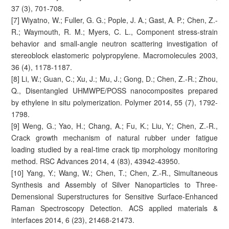
37 (3), 701-708.
[7] Wiyatno, W.; Fuller, G. G.; Pople, J. A.; Gast, A. P.; Chen, Z.-
R.; Waymouth, R. M.; Myers, C. L., Component stress-strain
behavior and small-angle neutron scattering investigation of
stereoblock elastomeric polypropylene. Macromolecules 2003,
36 (4), 1178-1187.
[8] Li, W.; Guan, C.; Xu, J.; Mu, J.; Gong, D.; Chen, Z.-R.; Zhou,
Q., Disentangled UHMWPE/POSS nanocomposites prepared
by ethylene in situ polymerization. Polymer 2014, 55 (7), 1792-
1798.
[9] Weng, G.; Yao, H.; Chang, A.; Fu, K.; Liu, Y.; Chen, Z.-R.,
Crack growth mechanism of natural rubber under fatigue
loading studied by a real-time crack tip morphology monitoring
method. RSC Advances 2014, 4 (83), 43942-43950.
[10] Yang, Y.; Wang, W.; Chen, T.; Chen, Z.-R., Simultaneous
Synthesis and Assembly of Silver Nanoparticles to Three-
Demensional Superstructures for Sensitive Surface-Enhanced
Raman Spectroscopy Detection. ACS applied materials &
interfaces 2014, 6 (23), 21468-21473.