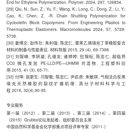
End for Ethylene Polymerization. Polymer. 2024, 297, 126834.
[29] Qiu, N.; Sun, Z.; Yu, F.; Wang, K.; Long, C.; Dong, Z.; Li, Y.;
Cao, K.; Chen, Z. -R. Chain Shuttling Polymerization for
Cycloolefin Block Copolymers: From Engineering Plastics to
Thermoplastic Elastomers. Macromolecules 2024, 57, 5729-
5738.
[30] 姜博文; 赵传壮; 朱利强; 陈忠仁, 聚苯乙烯填充丁苯橡胶复合
材料的制备与性能表征. 材料导报 2015, 29 (4), 69-7398.
[31] 刘智峰; 李妍凝; 孔维龙; 诸婷婷; 包锦标; 陈忠仁, 超临界
CO2 微孔发泡 PE-LLD/PE—UHMW 共混物. 工程塑料应
用 2015, 41 (3), 65-71.
[32] 付坤; 翁更生; 闫智敬; 陈忠仁; 尹启彦; 朱敏琪, 气相法白炭黑
填充天然橡胶的裂纹扩展机理. 高分子材料科学与工
程 2016, 32(4),90-95.
专业服务
第一届（2012）、第二届（2013）、第三届（2014）、第四届
（2015）Grubbs论坛发起者、组织委员会主席
中国自然科学基金会化学部重点项目评审专家（2011-）