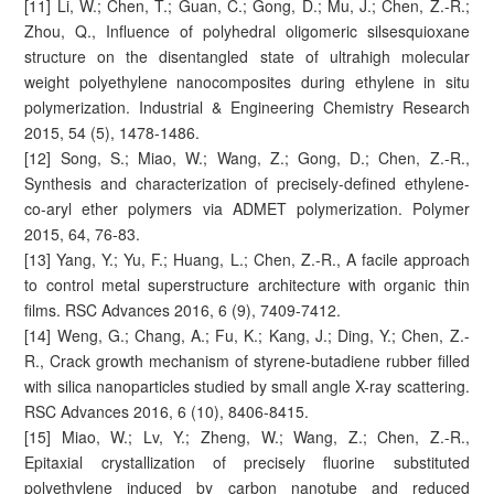
[11] Li, W.; Chen, T.; Guan, C.; Gong, D.; Mu, J.; Chen, Z.-R.;
Zhou, Q., Influence of polyhedral oligomeric silsesquioxane
structure on the disentangled state of ultrahigh molecular
weight polyethylene nanocomposites during ethylene in situ
polymerization. Industrial & Engineering Chemistry Research
2015, 54 (5), 1478-1486.
[12] Song, S.; Miao, W.; Wang, Z.; Gong, D.; Chen, Z.-R.,
Synthesis and characterization of precisely-defined ethylene-
co-aryl ether polymers via ADMET polymerization. Polymer
2015, 64, 76-83.
[13] Yang, Y.; Yu, F.; Huang, L.; Chen, Z.-R., A facile approach
to control metal superstructure architecture with organic thin
films. RSC Advances 2016, 6 (9), 7409-7412.
[14] Weng, G.; Chang, A.; Fu, K.; Kang, J.; Ding, Y.; Chen, Z.-
R., Crack growth mechanism of styrene-butadiene rubber filled
with silica nanoparticles studied by small angle X-ray scattering.
RSC Advances 2016, 6 (10), 8406-8415.
[15] Miao, W.; Lv, Y.; Zheng, W.; Wang, Z.; Chen, Z.-R.,
Epitaxial crystallization of precisely fluorine substituted
polyethylene induced by carbon nanotube and reduced