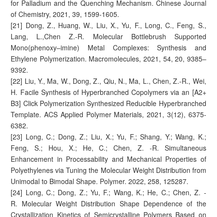
for Palladium and the Quenching Mechanism. Chinese Journal
of Chemistry, 2021, 39, 1599-1605.
[21] Dong, Z., Huang, W., Liu, X., Yu, F., Long, C., Feng, S.,
Lang, L.,Chen Z.-R. Molecular Bottlebrush Supported
Mono(phenoxy–imine) Metal Complexes: Synthesis and
Ethylene Polymerization. Macromolecules, 2021, 54, 20, 9385–
9392.
[22] Liu, Y., Ma, W., Dong, Z., Qiu, N., Ma, L., Chen, Z.-R., Wei,
H. Facile Synthesis of Hyperbranched Copolymers via an [A2+
B3] Click Polymerization Synthesized Reducible Hyperbranched
Template. ACS Applied Polymer Materials, 2021, 3(12), 6375-
6382.
[23] Long, C.; Dong, Z.; Liu, X.; Yu, F.; Shang, Y.; Wang, K.;
Feng, S.; Hou, X.; He, C.; Chen, Z. -R. Simultaneous
Enhancement in Processability and Mechanical Properties of
Polyethylenes via Tuning the Molecular Weight Distribution from
Unimodal to Bimodal Shape. Polymer. 2022, 258, 125287.
[24] Long, C.; Dong, Z.; Yu, F.; Wang, K.; He, C.; Chen, Z. -
R. Molecular Weight Distribution Shape Dependence of the
Crystallization Kinetics of Semicrystalline Polymers Based on