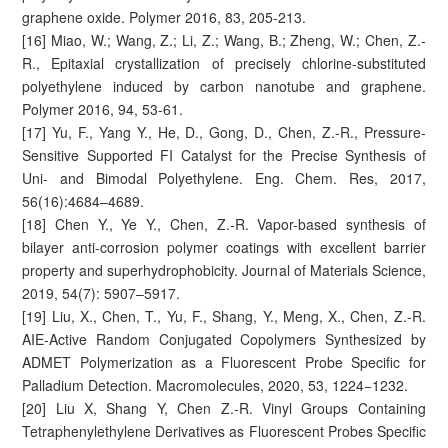
graphene oxide. Polymer 2016, 83, 205-213.
[16] Miao, W.; Wang, Z.; Li, Z.; Wang, B.; Zheng, W.; Chen, Z.-
R., Epitaxial crystallization of precisely chlorine-substituted
polyethylene induced by carbon nanotube and graphene.
Polymer 2016, 94, 53-61.
[17] Yu, F., Yang Y., He, D., Gong, D., Chen, Z.-R., Pressure-
Sensitive Supported FI Catalyst for the Precise Synthesis of
Uni- and Bimodal Polyethylene. Eng. Chem. Res, 2017,
56(16):4684–4689.
[18] Chen Y., Ye Y., Chen, Z.-R. Vapor-based synthesis of
bilayer anti-corrosion polymer coatings with excellent barrier
property and superhydrophobicity. Journal of Materials Science,
2019, 54(7): 5907–5917.
[19] Liu, X., Chen, T., Yu, F., Shang, Y., Meng, X., Chen, Z.-R.
AIE-Active Random Conjugated Copolymers Synthesized by
ADMET Polymerization as a Fluorescent Probe Specific for
Palladium Detection. Macromolecules, 2020, 53, 1224−1232.
[20] Liu X, Shang Y, Chen Z.-R. Vinyl Groups Containing
Tetraphenylethylene Derivatives as Fluorescent Probes Specific