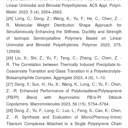
Linear Unimodal and Bimodal Polyethylenes. ACS Appl. Polym.
Mater. 2023, 5 (4), 2654–2663.
[25] Long, C.; Dong, Z.; Wang, K.; Yu, F.; He, C.; Chen, Z. -
R. Molecular Weight Distribution Shape Approach for
Simultaneously Enhancing the Stiffness, Ductility and Strength
of Isotropic Semicrystalline Polymers Based on Linear
Unimodal and Bimodal Polyethylenes. Polymer. 2023, 275,
125936.
[26] Liu, X.; Shi, Z.; Yu, F.; Teng, C.; Zhang, C.; Chen, Z. -
R. The Correlation between Thermally Induced Precipitate-to-
Coacervate Transition and Glass Transition in a Polyelectrolyte-
Bolaamphiphile Complex. Aggregate 2023, 4 (5), 1–10.
[27] Deng, Y.; Sun, H.; Hu, X.; Wang, K.; Long, C.; Yu, F.; Chen,
Z. -R. Enhanced Performance of Polybutadiene/Polyisoprene
(PB/PI) Blend with Asymmetric PB-b-PI Diblock
Copolymers. Macromolecules 2023, 56 (15), 5754–5764.
[28] Dong, Z.; Yu, F.; Long, C.; Luo, L.; Feng, S.; Cao, K.; Chen,
Z. -R. Synthesis and Evaluation of Mono(Phenoxy-Imine)
Titanium Complexes Attached to a Single Polystyrene Chain