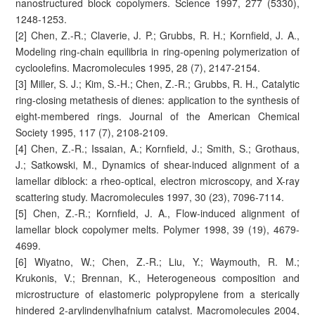
nanostructured block copolymers. Science 1997, 277 (5330),
1248-1253.
[2] Chen, Z.-R.; Claverie, J. P.; Grubbs, R. H.; Kornfield, J. A.,
Modeling ring-chain equilibria in ring-opening polymerization of
cycloolefins. Macromolecules 1995, 28 (7), 2147-2154.
[3] Miller, S. J.; Kim, S.-H.; Chen, Z.-R.; Grubbs, R. H., Catalytic
ring-closing metathesis of dienes: application to the synthesis of
eight-membered rings. Journal of the American Chemical
Society 1995, 117 (7), 2108-2109.
[4] Chen, Z.-R.; Issaian, A.; Kornfield, J.; Smith, S.; Grothaus,
J.; Satkowski, M., Dynamics of shear-induced alignment of a
lamellar diblock: a rheo-optical, electron microscopy, and X-ray
scattering study. Macromolecules 1997, 30 (23), 7096-7114.
[5] Chen, Z.-R.; Kornfield, J. A., Flow-induced alignment of
lamellar block copolymer melts. Polymer 1998, 39 (19), 4679-
4699.
[6] Wiyatno, W.; Chen, Z.-R.; Liu, Y.; Waymouth, R. M.;
Krukonis, V.; Brennan, K., Heterogeneous composition and
microstructure of elastomeric polypropylene from a sterically
hindered 2-arylindenylhafnium catalyst. Macromolecules 2004,