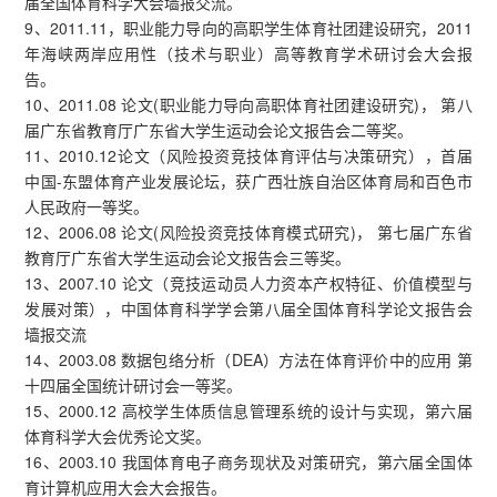
届全国体育科学大会墙报交流。
9、2011.11，职业能力导向的高职学生体育社团建设研究，2011
年海峡两岸应用性（技术与职业）高等教育学术研讨会大会报
告。
10、2011.08 论文(职业能力导向高职体育社团建设研究)， 第八
届广东省教育厅广东省大学生运动会论文报告会二等奖。
11、2010.12论文（风险投资竞技体育评估与决策研究），首届
中国-东盟体育产业发展论坛，获广西壮族自治区体育局和百色市
人民政府一等奖。
12、2006.08 论文(风险投资竞技体育模式研究)， 第七届广东省
教育厅广东省大学生运动会论文报告会三等奖。
13、2007.10 论文（竞技运动员人力资本产权特征、价值模型与
发展对策），中国体育科学学会第八届全国体育科学论文报告会
墙报交流
14、2003.08 数据包络分析（DEA）方法在体育评价中的应用 第
十四届全国统计研讨会一等奖。
15、2000.12 高校学生体质信息管理系统的设计与实现，第六届
体育科学大会优秀论文奖。
16、2003.10 我国体育电子商务现状及对策研究，第六届全国体
育计算机应用大会大会报告。