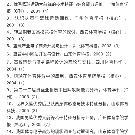
2、优秀篮球运动大前锋的技术特征与综合能力评价，上海体育学
报（C刊），2001（4）
3、认识决策与篮球运动训练，广州体育学报（核心），
2001（3）
4、转型期我国高校竞技体育的探讨，西安体育学报（核心），
2001（3）
5、篮球产业电子商务开发与设计，湖北体育科技，2003（3）
6、篮管中心网站开发与设计，山东体育科技，2003（2）
7、高校运动与健身课程设计的理论与实践，四川体育科学 ，
2004（1）
8、DEA在体育评价中的应用，西安体育学院学报（核心），
2004（1）
9、第二十二届男篮亚锦赛中国队攻防能力分析，体育学刊（C
刊），2005（2）
10、世界女篮优秀后卫队员身体形态与技术特征分析，山东体育
科技，2005（3）
13、我国男篮优秀大前锋若干特征分析与评价，广州体育学院学
报（核心），2005（7）
14、我国体育电子商务的现状调查与对策研究，山东体育学院学