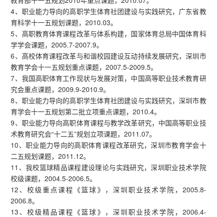
教育部十一五规划2010年重点课题，2010.07。
4、职业能力导向的高职学生体育社团建设与实践研究，广东省教
育科学十一五规划课题，2010.03。
5、高职教育体育课程改革与体系构建，国家体育总局中国体育科
学学会课题，2005.7-2007.9。
6、高校体育课程改革与和谐校园建设互动持续发展研究，深圳市
教育学会十一五规划重点课题，2007.5-2009.5。
7、我国高职体育工作现状与发展对策，中国高等职业技术教育研
究会重点课题，2009.9-2010.9。
8、职业能力导向的高职学生体育社团建设与实践研究，深圳市教
育学会十一五规划第二批立项重点课题，2010.4。
9、职业能力导向高职体育课程与教学改革研究，中国高等职业技
术教育研究会“十二五”规划立项课题，2011.07。
10、职业能力导向的高职体育课程改革研究，深圳市教育学会十
二五规划课题，2011.12。
11、我校篮球精品课程建设理论与实践研究，深圳职业技术学院
校级课题，2004.5-2006.5。
12、校级重点课程《篮球》，深圳职业技术学院，2005.8-
2006.8。
13、校级精品课程《篮球》，深圳职业技术学院，2006.4-