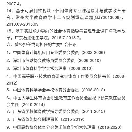
2007.4。
14、基于可雇佣性视域下休闲体育专业课程设计与教学改革研
究，常州大学教育教学十二五规划重点课题(GJY2013008)，
2013.09-2015.09。
15、基于实践能力导向的社会体育指导与管理专业课程与教学改
革，广东石油化工学院，2016.7-2018.7。
六、曾经担任或现担任的主要社会任职
1、中国体育计算机应用专业委员会委员（2002-2006）
2、深圳市篮球协会教练员委员会委员（2006-2010）
3、深圳市体育科学学会常务理事（2006-2010）
4、中国高等职业技术教育研究会体育工作委员会秘书长（2008-
2012）
5、中国体育科学学会学校体育分会委员（2008-2012）
6、中国大学生体育协会职业教育工作委员会副秘书长兼教练委员
会主任（2010-2014）
7、广东省学校体育教学指导委员会委员（2011-2015）
8、广东省体能协会副理事长（2015-2019）
9、中国高教协会体育分会休闲体育学组常务理事（2016-2020）