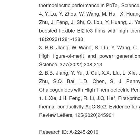
thermoelectric performance in PbTe, Science
4. Y. Lu, Y. Zhou, W. Wang, M. Hu, X. Huang,
Zhu, J. Feng, J. Shi, Q. Lou, Y. Huang, J. Ya
boosted flexible Bi2Te3 films with high the
18(2023)1281-1288
3. B.B. Jiang, W. Wang, S. Liu, Y. Wang, C
High figure-of-merit and power generatio
Science, 377(2022) 208-213
2. B.B. Jiang, Y. Yu, J. Cui, X.X. Liu, L. Xie
Zhu, S.Q. Bai, L.D. Chen, S. J. Penny
Chalcogenides with High Thermoelectric Per
1. L.Xie, J.H. Feng, R. Li, J.Q. He*, First-pr
thermal conductivity AgCrSe2: Evidence for a
Review Letters, 125(2020)245901
Research ID: A-2245-2010