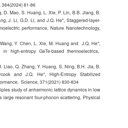
, 384(2024) 81-86
 D. Mao, S. Huang, L. Xie, P. Lin, B.B. Jiang, B.
ng, J. Li, G.D. Li, and J.Q. He*, Staggered-layer-
rmoelectric performance, Nature Nanotechnology,
. Wang, Y. Chen, L. Xie, M. Huang and J.Q. He*,
n in high-entropy GeTe-based thermoelectrics,
, J. Liao, Q. Zhang, Y. Huang, S. Ning, B.H. Jia, B.
cook and J.Q. He*, High-Entropy Stabilized
formance, Science, 371(2021) 830-834
inciples study of anharmonic lattice dynamics in low
 large resonant four-phonon scattering, Physical