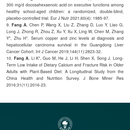
300 mg/d docosahexaenoic acid on executive functions among
healthy school-aged children: a randomized, double-blind,
placebo-controlled trial. Eur J Nutr 2021;60(4): 1985-97.
9.
Fang A
, Chen P, Wang X, Liu Z, Zhang D, Luo Y, Liao G,
Long J, Zhong R, Zhou Z, Xu Y, Xu X, Ling W, Chen M, Zhang
Y*, Zhu H*. Serum copper and zinc levels at diagnosis and
hepatocellular carcinoma survival in the Guangdong Liver
Cancer Cohort. Int J Cancer 2019;144(11):2823-32.
10.
Fang A
, Li K*, Guo M, He J, Li H, Shen X, Song J. Long-
Term Low Intake of Dietary Calcium and Fracture Risk in Older
Adults with Plant-Based Diet: A Longitudinal Study from the
China Health and Nutrition Survey. J Bone Miner Res
2016;31(11):2016-23.