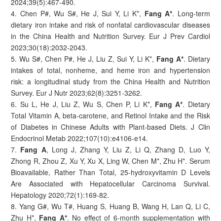
2024;39(5):467-490.
4. Chen P#, Wu S#, He J, Sui Y, Li K*,
Fang A*
. Long-term
dietary iron intake and risk of nonfatal cardiovascular diseases
in the China Health and Nutrition Survey. Eur J Prev Cardiol
2023;30(18):2032-2043.
5. Wu S#, Chen P#, He J, Liu Z, Sui Y, Li K*,
Fang A*
. Dietary
intakes of total, nonheme, and heme iron and hypertension
risk: a longitudinal study from the China Health and Nutrition
Survey. Eur J Nutr 2023;62(8):3251-3262.
6. Su L, He J, Liu Z, Wu S, Chen P, Li K*,
Fang A*
. Dietary
Total Vitamin A, beta-carotene, and Retinol Intake and the Risk
of Diabetes in Chinese Adults with Plant-based Diets. J Clin
Endocrinol Metab 2022;107(10):e4106-e14.
7.
Fang A
, Long J, Zhang Y, Liu Z, Li Q, Zhang D, Luo Y,
Zhong R, Zhou Z, Xu Y, Xu X, Ling W, Chen M*, Zhu H*. Serum
Bioavailable, Rather Than Total, 25-hydroxyvitamin D Levels
Are Associated with Hepatocellular Carcinoma Survival.
Hepatology 2020;72(1):169-82.
8. Yang G#, Wu T#, Huang S, Huang B, Wang H, Lan Q, Li C,
Zhu H*,
Fang A*
. No effect of 6-month supplementation with