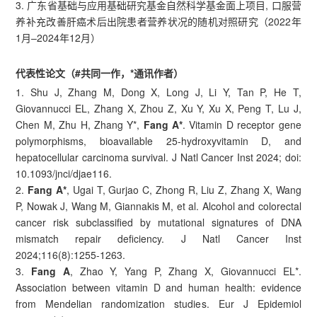
3. 广东省基础与应用基础研究基金自然科学基金面上项目, 口服营
养补充改善肝癌术后出院患者营养状况的随机对照研究（2022年
1月–2024年12月）
代表性论文（#共同一作，*通讯作者）
1. Shu J, Zhang M, Dong X, Long J, Li Y, Tan P, He T,
Giovannucci EL, Zhang X, Zhou Z, Xu Y, Xu X, Peng T, Lu J,
Chen M, Zhu H, Zhang Y*,
Fang A*
. Vitamin D receptor gene
polymorphisms, bioavailable 25-hydroxyvitamin D, and
hepatocellular carcinoma survival. J Natl Cancer Inst 2024; doi:
10.1093/jnci/djae116.
2.
Fang A*
, Ugai T, Gurjao C, Zhong R, Liu Z, Zhang X, Wang
P, Nowak J, Wang M, Giannakis M, et al. Alcohol and colorectal
cancer risk subclassified by mutational signatures of DNA
mismatch repair deficiency. J Natl Cancer Inst
2024;116(8):1255-1263.
3.
Fang A
, Zhao Y, Yang P, Zhang X, Giovannucci EL*.
Association between vitamin D and human health: evidence
from Mendelian randomization studies. Eur J Epidemiol