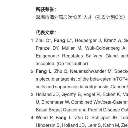
所获荣誉：
深圳市海外高层次“C类”人才（孔雀计划C类）
代表文章：
Zhu Q*,
Fang L*
, Heuberger J, Kranz A, 
Franze DY, Müller M, Wulf-Goldenberg A,
Epigenome Regulates Salivary Gland an
accepted. (Co-first author)
Fang L
, Zhu Q, Neuenschwander M, Specker
molecule antagonist of the beta-catenin/TCF4 
cells and suppresses tumorigenesis. Cancer
Holland JD, Gyorffy B, Vogel R, Eckert K, Va
U, Birchmeier W. Combined Wnt/beta-Cateni
Basal Breast Cancer and Predict Disease Out
Wend P,
Fang L
, Zhu Q, Schipper JH, Lo
Hindersin S, Holland JD, Lehr S, Kahn M, Zie