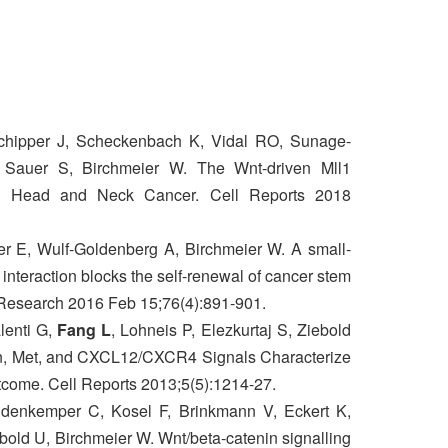
Schipper J, Scheckenbach K, Vidal RO, Sunage-
 Sauer S, Birchmeier W. The Wnt-driven Mll1
d Head and Neck Cancer. Cell Reports 2018
 E, Wulf-Goldenberg A, Birchmeier W. A small-
interaction blocks the self-renewal of cancer stem
 Research 2016 Feb 15;76(4):891-901.
lenti G,
Fang L
, Lohneis P, Elezkurtaj S, Ziebold
n, Met, and CXCL12/CXCR4 Signals Characterize
come. Cell Reports 2013;5(5):1214-27.
ddenkemper C, Kosel F, Brinkmann V, Eckert K,
bold U, Birchmeier W. Wnt/beta-catenin signalling