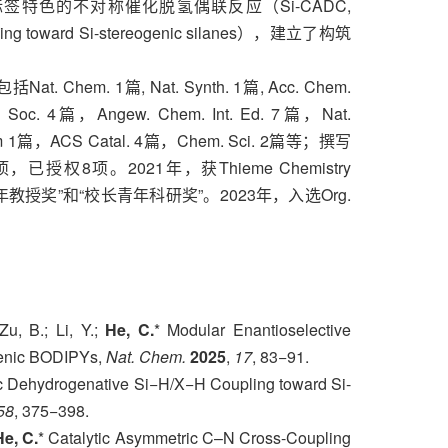
特色的不对称催化脱氢偶联反应（Si-CADC,
upling toward Si-stereogenic silanes），建立了构筑
m. 1篇, Nat. Synth. 1篇, Acc. Chem.
. Soc. 4篇，Angew. Chem. Int. Ed. 7篇，Nat.
m 1篇，ACS Catal. 4篇，Chem. Sci. 2篇等；撰写
权8项。2021年，获Thieme Chemistry
度青年教授奖”和“校长青年科研奖”。2023年，入选Org.
Zu, B.; Li, Y.;
He, C.
* Modular Enantioselective
genic BODIPYs,
Nat. Chem.
2025
,
17
, 83−91.
ic Dehydrogenative Si−H/X−H Coupling toward Si-
58
, 375−398.
He, C.
* Catalytic Asymmetric C–N Cross-Coupling