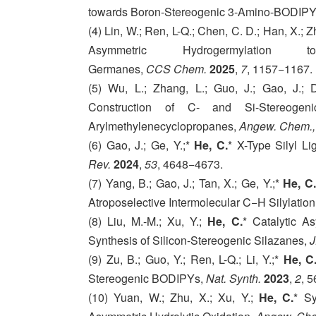
towards Boron-Stereogenic 3-Amino-BODIP
(4) Lin, W.; Ren, L-Q.; Chen, C. D.; Han, X.; Z
Asymmetric Hydrogermylation
Germanes,
CCS Chem.
2025
,
7
, 1157−1167.
(5) Wu, L.; Zhang, L.; Guo, J.; Gao, J.; 
Construction of C- and Si-Stereogenic
Arylmethylenecyclopropanes,
Angew. Chem., 
(6) Gao, J.; Ge, Y.;*
He, C.
* X-Type Silyl Li
Rev.
2024
,
53
, 4648−4673.
(7) Yang, B.; Gao, J.; Tan, X.; Ge, Y.;*
He, C.
Atroposelective Intermolecular C−H Silylation
(8) Liu, M.-M.; Xu, Y.;
He, C.
* Catalytic A
Synthesis of Silicon-Stereogenic Silazanes,
J
(9) Zu, B.; Guo, Y.; Ren, L-Q.; Li, Y.;*
He, C
Stereogenic BODIPYs,
Nat. Synth.
2023
,
2
, 
(10) Yuan, W.; Zhu, X.; Xu, Y.;
He, C.
* Sy