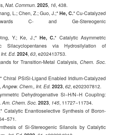
Ys,
Nat. Commun.
2025
,
16
, 438.
hang, L.; Chen, Z.; Guo, J.;*
He, C.
* Cu-Catalyzed
 towards C- and Ge-Stereogenic
Ding, Y.; Ke, J.;*
He, C.
* Catalytic Asymmetric
 Silacyclopentanes via Hydrosilylation of
Int. Ed.
2024
,
63
, e202413753.
gands for Transition-Metal Catalysis,
Chem. Soc.
* Chiral PSiSi-Ligand Enabled Iridium-Catalyzed
,
Angew. Chem., Int. Ed.
2023
,
62
, e202307812.
symmetric Dehydrogenative Si−H/N−H Coupling:
. Am. Chem. Soc.
2023
,
145
, 11727−11734.
.
* Catalytic Enantioselective Synthesis of Boron-
564−571.
nthesis of Si-Stereogenic Silanols by Catalytic