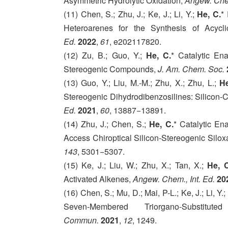
Asymmetric Hydrolytic Oxidation,
Angew. Chem
(11) Chen, S.; Zhu, J.; Ke, J.; Li, Y.;
He, C.
*
Heteroarenes for the Synthesis of Acycl
Ed.
2022
,
61
, e202117820.
(12) Zu, B.; Guo, Y.;
He, C.
* Catalytic Ena
Stereogenic Compounds,
J. Am. Chem. Soc.
(13) Guo, Y.; Liu, M.-M.; Zhu, X.; Zhu, L.;
He
Stereogenic Dihydrodibenzosilines: Silicon-Ce
Ed.
2021
,
60
, 13887−13891.
(14) Zhu, J.; Chen, S.;
He, C.
* Catalytic En
Access Chiroptical Silicon-Stereogenic Silo
143
, 5301−5307.
(15) Ke, J.; Liu, W.; Zhu, X.; Tan, X.;
He, C
Activated Alkenes,
Angew. Chem., Int. Ed.
20
(16) Chen, S.; Mu, D.; Mai, P-L.; Ke, J.; Li, Y.
Seven-Membered Triorgano-Substitute
Commun.
2021
,
12
, 1249.