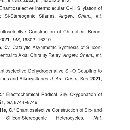
., Int. Ed.
2022
,
61
, e202204912.
 Enantioselective Intermolecular C−H Silylation of
ic Si-Stereogenic Silanes,
Angew. Chem., Int.
ntioselective Construction of Chiroptical Boron-
2021
,
143
, 16302−16310.
, C.
* Catalytic Asymmetric Synthesis of Silicon-
ntral to Axial Chirality Relay,
Angew. Chem., Int.
antioselective Dehydrogenative Si−O Coupling to
xanes and Alkoxysilanes,
J. Am. Chem. Soc.
2021
,
.
* Electrochemical Radical Silyl-Oxygenation of
21
,
60
, 8744−8749.
;
He, C.
* Enantioselective Construction of Six- and
d Silicon-Stereogenic Heterocycles,
Nat.