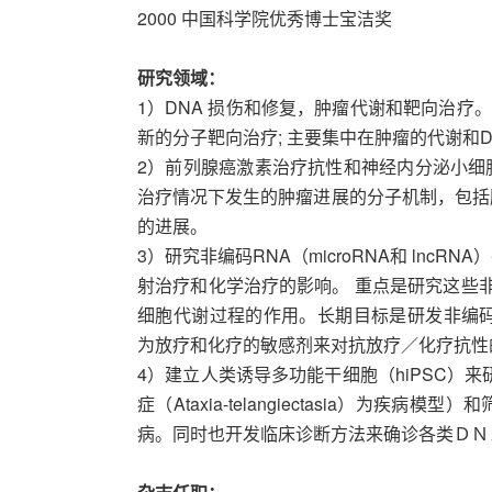
2000 中国科学院优秀博士宝洁奖
研究领域：
1）DNA 损伤和修复，肿瘤代谢和靶向治疗
新的分子靶向治疗; 主要集中在肿瘤的代谢和D
2）前列腺癌激素治疗抗性和神经内分泌小细
治疗情况下发生的肿瘤进展的分子机制，包括
的进展。
3）研究非编码RNA（microRNA和 ln
射治疗和化学治疗的影响。 重点是研究这些非
细胞代谢过程的作用。长期目标是研发非编码
为放疗和化疗的敏感剂来对抗放疗／化疗抗性
4）建立人类诱导多功能干细胞（hiPSC）
症（Ataxia-telangiectasia）为
病。同时也开发临床诊断方法来确诊各类ＤＮ