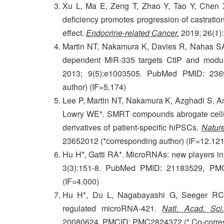
Xu L, Ma E, Zeng T, Zhao Y, Tao Y, Chen 
deficiency promotes progression of castratio
effect.
Endocrine-related Cancer
.
2019; 26(1):
Martin NT, Nakamura K, Davies R, Nahas SA
dependent MiR-335 targets CtIP and mod
2013; 9(5):e1003505. PubMed PMID: 23
author) (IF=5.174)
Lee P, Martin NT, Nakamura K, Azghadi S, Am
Lowry WE*. SMRT compounds abrogate cellula
derivatives of patient-specific hiPSCs.
Natur
23652012 (*corresponding author) (IF=12.121
Hu H*, Gatti RA*. MicroRNAs: new players 
3(3):151-8. PubMed PMID: 21183529, PMC
(IF=4.000)
Hu H*, Du L, Nagabayashi G, Seeger RC,
regulated microRNA-421.
Natl. Acad. Sc
20080624, PMCID: PMC2824372 (* Co-corresp