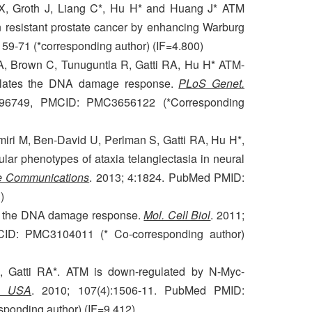
X, Groth J, Liang C*, Hu H* and Huang J* ATM
n resistant prostate cancer by enhancing Warburg
 59-71 (*corresponding author) (IF=4.800)
, Brown C, Tunuguntla R, Gatti RA, Hu H* ATM-
ulates the DNA damage response.
PLoS Genet.
696749, PMCID: PMC3656122 (*Corresponding
iri M, Ben-David U, Perlman S, Gatti RA, Hu H*,
r phenotypes of ataxia telangiectasia in neural
e Communications
. 2013; 4:1824. PubMed PMID:
)
in the DNA damage response.
Mol. Cell Biol
. 2011;
ID: PMC3104011 (* Co-corresponding author)
 Gatti RA*. ATM is down-regulated by N-Myc-
i. USA
. 2010; 107(4):1506-11. PubMed PMID:
onding author) (IF=9.412)