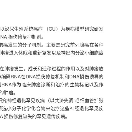
。以泌尿生殖系统癌症 （GU）为疾病模型研究研发
NA 损伤修复抑制剂。
胞癌发生的分子机制。主要是研究前列腺癌在各种
肿瘤进入休眠和重新复发以及神经内分泌小细胞癌
cRNA）在肿瘤发生，成长和迁移过程的作用以及对肿瘤放
编码RNA在DNA损伤修复机制和DNA损伤诱导的
RNA作为临床肿瘤诊断和治疗的生物标记以及作
的肿瘤。
来研究神经退化罕见疾病（以共济失调-毛细血管扩张
疾病模型）和筛选小分子化学化合物来治疗这些神经退化罕见疾
Ａ损伤修复缺失的罕见遗传疾病。