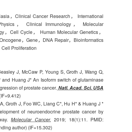
a，Clinical Cancer Research， International
y, Physics， Clinical Immunology， Molecular
ology，Cell Cycle， Human Molecular Genetics，
on，Oncogene，Gene，DNA Repair，Bioinformatics
ell Proliferation
 Beasley J, McCaw P, Young S, Groth J, Wang Q,
*
and Huang J* An Isoform switch of glutaminase
gression of prostate cancer.
Natl. Acad. Sci. USA
(IF=9.412)
A, Groth J, Foo WC, Liang C*, Hu H* & Huang J *
elopment of neuroendocrine prostate cancer by
hway.
Molecular Cancer
.
2019; 18(1):11. PMID:
ing author) (IF=15.302)