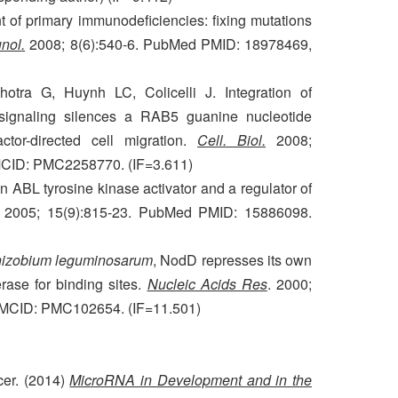
 of primary immunodeficiencies: fixing mutations
unol
.
2008; 8(6):540-6. PubMed PMID: 18978469,
otra G, Huynh LC, Colicelli J. Integration of
signaling silences a RAB5 guanine nucleotide
tor-directed cell migration.
Cell. Biol
.
2008;
CID: PMC2258770. (IF=3.611)
n ABL tyrosine kinase activator and a regulator of
2005; 15(9):815-23. PubMed PMID: 15886098.
izobium leguminosarum
, NodD represses its own
rase for binding sites.
Nucleic Acids Res
. 2000;
MCID: PMC102654. (IF=11.501)
er. (2014)
MicroRNA in Development and in the