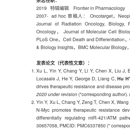
杂志任职：
2019 特辑编辑 Frontier in Pharmacology
2007- ad hoc 审稿人： Oncotarget，Neoplasi
Journal of Radiation Oncology, Biolog
Oncology， Journal of Molecular Cell Bi
PLoS One，Cell Death and Differentiati
& Biology Insights，BMC Molecular Biology，C
发表论文（代表性文章）：
Xu L, Yin Y, Chang Y, Li Y, Chen X, Liu J,
Locasale J, He Y, George D, Liang C,
Hu H
drives therapeutic resistance and disease pro
2020 under revision
(*corresponding author). 
Yin Y, Xu L, Chang Y, Zeng T, Chen X, Wang 
N-Myc promotes therapeutic resistance dev
differentially regulating miR-421/ATM pat
30657058, PMCID: PMC6337850 (* correspond