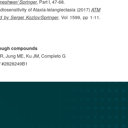
ameshwer/ Springer
, Part I, 47-68.
iosensitivity of Ataxia-telangiectasia (2017)
ATM
d by Sergei Kozlov/Springer
, Vol 1599, pp 1-11.
hrough compounds
 R, Jung ME, Ku JM, Completo G
t
#2828249B1