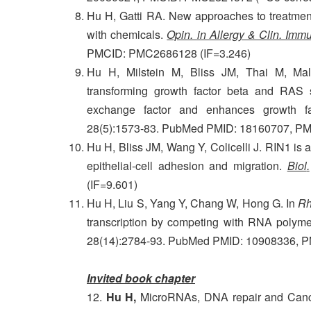
Hu H, Gatti RA. New approaches to treatment
with chemicals.
Opin. in Allergy & Clin. Imm
PMCID: PMC2686128 (IF=3.246)
Hu H, Milstein M, Bliss JM, Thai M, Malh
transforming growth factor beta and RAS 
exchange factor and enhances growth fac
28(5):1573-83. PubMed PMID: 18160707, PM
Hu H, Bliss JM, Wang Y, Colicelli J. RIN1 is a
epithelial-cell adhesion and migration.
Biol
.
(IF=9.601)
Hu H, Liu S, Yang Y, Chang W, Hong G. In
Rh
transcription by competing with RNA polyme
28(14):2784-93. PubMed PMID: 10908336, P
Invited book chapter
12.
Hu H,
MicroRNAs, DNA repair and Canc