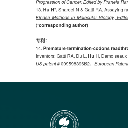
Progression of Cancer, Edited by Pranela R
13.
Hu H*,
Shareef N & Gatti RA, Assaying rad
Kinase Methods in Molecular Biology, Edite
(*
corresponding author)
专利：
14.
Premature-termination-codons readt
Inventors: Gatti RA, Du L,
Hu H
, Damoiseaux
US patent
# 009598396B2，
European Paten