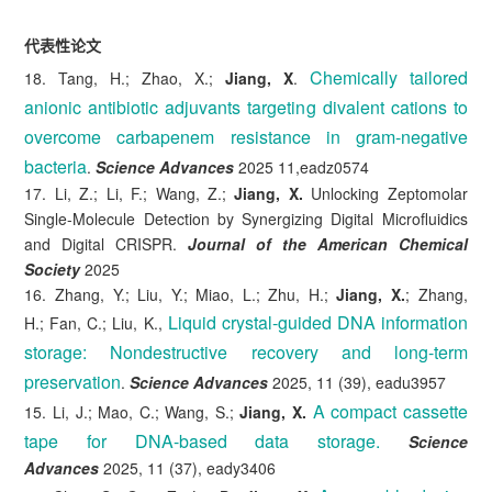
代表性论文
Chemically tailored
18. Tang, H.; Zhao, X.;
Jiang, X
.
anionic antibiotic adjuvants targeting divalent cations to
overcome carbapenem resistance in gram-negative
bacteria
.
Science Advances
2025 11,eadz0574
17. Li, Z.; Li, F.; Wang, Z.;
Jiang, X.
Unlocking Zeptomolar
Single-Molecule Detection by Synergizing Digital Microfluidics
and Digital CRISPR.
Journal of the American Chemical
Society
2025
16. Zhang, Y.; Liu, Y.; Miao, L.; Zhu, H.;
Jiang, X.
; Zhang,
Liquid crystal-guided DNA information
H.; Fan, C.; Liu, K.,
storage: Nondestructive recovery and long-term
preservation
.
Science Advances
2025, 11 (39), eadu3957
A compact cassette
15. Li, J.; Mao, C.; Wang, S.;
Jiang, X.
tape for DNA-based data storage.
Science
Advances
2025, 11 (37), eady3406