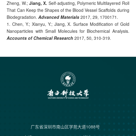
Zheng, W.;
Jiang, X.
Self‐adjusting, Polymeric Multilayered Roll
That Can Keep the Shapes of the Blood Vessel Scaffolds during
Biodegradation.
Advanced Materials
2017, 29, 1700171.
1. Chen, Y.; Xianyu, Y.; Jiang, X. Surface Modification of Gold
Nanoparticles with Small Molecules for Biochemical Analysis.
Accounts of Chemical Research
2017, 50, 310-319.
广东省深圳市南山区学苑大道1088号