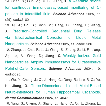
A wearable device
14. Chen, S.; Guo, Z.; Lu, B.;
Jiang, X.
for continuous immunoassay-based monitoring of C-
peptide in interstitial fluid
.
Science Advances
2025, 11
(29), eadw2182
13. Qi, J.; Xie, C.; Chen, M.; Hang, C.; Zhang, L.;
Jiang,
Precision-Controlled Sequential Drug Release
X.
via Electrochemical Corrosion of Liquid Metal
Nanoparticles.
Science Advances
2025, 11, eadw6986.
12. Zhang, J.; Chai, F.; Li, J.; Wang, S.; Zhang, S.; Li, F.; Liang,
Weakly Ionized Gold
A.; Luo, A.; Wang, D.;
Jiang, X.
Nanoparticles Amplify Immunoassays for Ultrasensitive
Point-of-Care Sensors
.
Science Advances
2024, 10,
eadn5698.
11. Wu, Y.; Cheng, J.; Qi, J.; Hang, C.; Dong, R.; Low, B. C.; Yu,
Three-Dimensional Liquid Metal-Based
H.;
Jiang, X.
Neuro-Interfaces for Human Hippocampal Organoids
.
Nature Communications
2024, 15, 4047.
10. Yang, S.; Cheng, J.; Shang, J.; Hang, C.; Qi, J.; Zhong, L.;