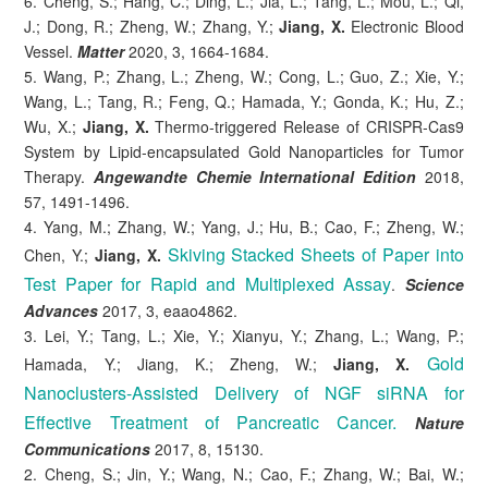
6. Cheng, S.; Hang, C.; Ding, L.; Jia, L.; Tang, L.; Mou, L.; Qi,
J.; Dong, R.; Zheng, W.; Zhang, Y.;
Jiang, X.
Electronic Blood
Vessel.
Matter
2020, 3, 1664-1684.
5. Wang, P.; Zhang, L.; Zheng, W.; Cong, L.; Guo, Z.; Xie, Y.;
Wang, L.; Tang, R.; Feng, Q.; Hamada, Y.; Gonda, K.; Hu, Z.;
Wu, X.;
Jiang, X.
Thermo‐triggered Release of CRISPR‐Cas9
System by Lipid‐encapsulated Gold Nanoparticles for Tumor
Therapy.
Angewandte Chemie International Edition
2018,
57, 1491-1496.
4. Yang, M.; Zhang, W.; Yang, J.; Hu, B.; Cao, F.; Zheng, W.;
Skiving Stacked Sheets of Paper into
Chen, Y.;
Jiang, X.
Test Paper for Rapid and Multiplexed Assay
.
Science
Advances
2017, 3, eaao4862.
3. Lei, Y.; Tang, L.; Xie, Y.; Xianyu, Y.; Zhang, L.; Wang, P.;
Gold
Hamada, Y.; Jiang, K.; Zheng, W.;
Jiang, X.
Nanoclusters-Assisted Delivery of NGF siRNA for
Effective Treatment of Pancreatic Cancer.
Nature
Communications
2017, 8, 15130.
2. Cheng, S.; Jin, Y.; Wang, N.; Cao, F.; Zhang, W.; Bai, W.;