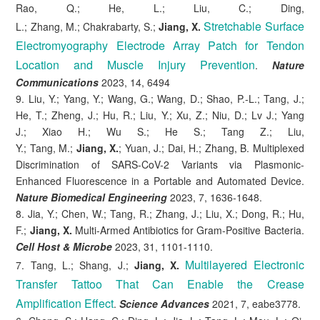
Rao, Q.; He, L.; Liu, C.; Ding,
Stretchable Surface
L.; Zhang, M.; Chakrabarty, S.;
Jiang, X.
Electromyography Electrode Array Patch for Tendon
Location and Muscle Injury Prevention
.
Nature
Communications
2023, 14, 6494
9. Liu, Y.; Yang, Y.; Wang, G.; Wang, D.; Shao, P.-L.; Tang, J.;
He, T.; Zheng, J.; Hu, R.; Liu, Y.; Xu, Z.; Niu, D.; Lv J.; Yang
J.; Xiao H.; Wu S.; He S.; Tang Z.; Liu,
Y.; Tang, M.;
Jiang, X.
; Yuan, J.; Dai, H.; Zhang, B. Multiplexed
Discrimination of SARS-CoV-2 Variants via Plasmonic-
Enhanced Fluorescence in a Portable and Automated Device.
Nature Biomedical Engineering
2023, 7, 1636-1648.
8. Jia, Y.; Chen, W.; Tang, R.; Zhang, J.; Liu, X.; Dong, R.; Hu,
F.;
Jiang, X.
Multi-Armed Antibiotics for Gram-Positive Bacteria.
Cell Host & Microbe
2023, 31, 1101-1110.
Multilayered Electronic
7. Tang, L.; Shang, J.;
Jiang, X.
Transfer Tattoo That Can Enable the Crease
Amplification Effect
.
Science Advances
2021, 7, eabe3778.