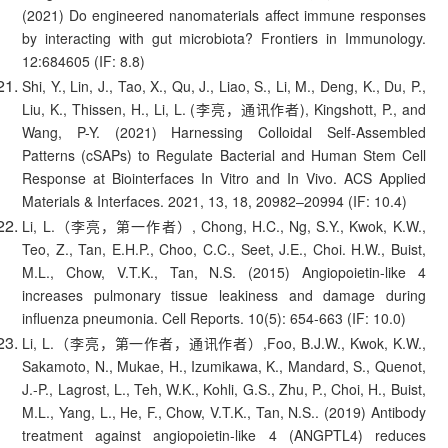
(2021) Do engineered nanomaterials affect immune responses
by interacting with gut microbiota? Frontiers in Immunology.
12:684605 (IF: 8.8)
Shi, Y., Lin, J., Tao, X., Qu, J., Liao, S., Li, M., Deng, K., Du, P.,
Liu, K., Thissen, H., Li, L. (李亮，通讯作者), Kingshott, P., and
Wang, P-Y. (2021) Harnessing Colloidal Self-Assembled
Patterns (cSAPs) to Regulate Bacterial and Human Stem Cell
Response at Biointerfaces In Vitro and In Vivo. ACS Applied
Materials & Interfaces. 2021, 13, 18, 20982–20994 (IF: 10.4)
Li, L.（李亮，第一作者）, Chong, H.C., Ng, S.Y., Kwok, K.W.,
Teo, Z., Tan, E.H.P., Choo, C.C., Seet, J.E., Choi. H.W., Buist,
M.L., Chow, V.T.K., Tan, N.S. (2015) Angiopoietin-like 4
increases pulmonary tissue leakiness and damage during
influenza pneumonia. Cell Reports. 10(5): 654-663 (IF: 10.0)
Li, L.（李亮，第一作者，通讯作者）,Foo, B.J.W., Kwok, K.W.,
Sakamoto, N., Mukae, H., Izumikawa, K., Mandard, S., Quenot,
J.-P., Lagrost, L., Teh, W.K., Kohli, G.S., Zhu, P., Choi, H., Buist,
M.L., Yang, L., He, F., Chow, V.T.K., Tan, N.S.. (2019) Antibody
treatment against angiopoietin-like 4 (ANGPTL4) reduces