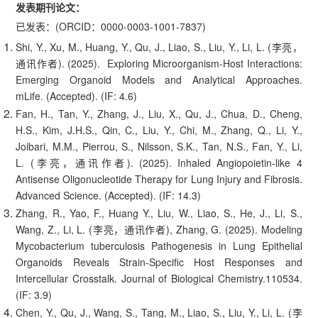
发表期刊论文：
已发表：(ORCID：0000-0003-1001-7837)
Shi, Y., Xu, M., Huang, Y., Qu, J., Liao, S., Liu, Y., Li, L. (李亮，
通讯作者). (2025). Exploring Microorganism-Host Interactions:
Emerging Organoid Models and Analytical Approaches.
mLife. (Accepted). (IF: 4.6)
Fan, H., Tan, Y., Zhang, J., Liu, X., Qu, J., Chua, D., Cheng,
H.S., Kim, J.H.S., Qin, C., Liu, Y., Chi, M., Zhang, Q., Li, Y.,
Joibari, M.M., Pierrou, S., Nilsson, S.K., Tan, N.S., Fan, Y., Li,
L. (李亮，通讯作者). (2025). Inhaled Angiopoietin-like 4
Antisense Oligonucleotide Therapy for Lung Injury and Fibrosis.
Advanced Science. (Accepted). (IF: 14.3)
Zhang, R., Yao, F., Huang Y., Liu, W., Liao, S., He, J., Li, S.,
Wang, Z., Li, L. (李亮，通讯作者), Zhang, G. (2025). Modeling
Mycobacterium tuberculosis Pathogenesis in Lung Epithelial
Organoids Reveals Strain-Specific Host Responses and
Intercellular Crosstalk. Journal of Biological Chemistry.110534.
(IF: 3.9)
Chen, Y., Qu, J., Wang, S., Tang, M., Liao, S., Liu, Y., Li, L. (李