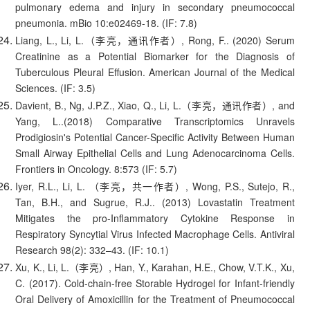
pulmonary edema and injury in secondary pneumococcal
pneumonia. mBio 10:e02469-18. (IF: 7.8)
Liang, L., Li, L.（李亮，通讯作者）, Rong, F.. (2020) Serum
Creatinine as a Potential Biomarker for the Diagnosis of
Tuberculous Pleural Effusion. American Journal of the Medical
Sciences. (IF: 3.5)
Davient, B., Ng, J.P.Z., Xiao, Q., Li, L.（李亮，通讯作者）, and
Yang, L..(2018) Comparative Transcriptomics Unravels
Prodigiosin's Potential Cancer-Specific Activity Between Human
Small Airway Epithelial Cells and Lung Adenocarcinoma Cells.
Frontiers in Oncology. 8:573 (IF: 5.7)
Iyer, R.L., Li, L. （李亮，共一作者）, Wong, P.S., Sutejo, R.,
Tan, B.H., and Sugrue, R.J.. (2013) Lovastatin Treatment
Mitigates the pro-Inflammatory Cytokine Response in
Respiratory Syncytial Virus Infected Macrophage Cells. Antiviral
Research 98(2): 332–43. (IF: 10.1)
Xu, K., Li, L.（李亮）, Han, Y., Karahan, H.E., Chow, V.T.K., Xu,
C. (2017). Cold-chain-free Storable Hydrogel for Infant-friendly
Oral Delivery of Amoxicillin for the Treatment of Pneumococcal