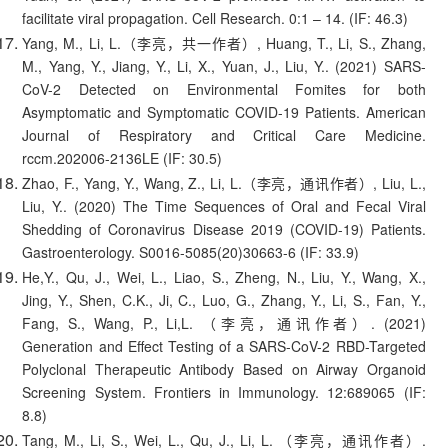
facilitate viral propagation. Cell Research. 0:1 – 14. (IF: 46.3)
Yang, M., Li, L.（李亮，共一作者）, Huang, T., Li, S., Zhang,
M., Yang, Y., Jiang, Y., Li, X., Yuan, J., Liu, Y.. (2021) SARS-
CoV-2 Detected on Environmental Fomites for both
Asymptomatic and Symptomatic COVID-19 Patients. American
Journal of Respiratory and Critical Care Medicine.
rccm.202006-2136LE (IF: 30.5)
Zhao, F., Yang, Y., Wang, Z., Li, L.（李亮，通讯作者）, Liu, L.,
Liu, Y.. (2020) The Time Sequences of Oral and Fecal Viral
Shedding of Coronavirus Disease 2019 (COVID-19) Patients.
Gastroenterology. S0016-5085(20)30663-6 (IF: 33.9)
He,Y., Qu, J., Wei, L., Liao, S., Zheng, N., Liu, Y., Wang, X.,
Jing, Y., Shen, C.K., Ji, C., Luo, G., Zhang, Y., Li, S., Fan, Y.,
Fang, S., Wang, P., Li,L. （李亮，通讯作者）. (2021)
Generation and Effect Testing of a SARS-CoV-2 RBD-Targeted
Polyclonal Therapeutic Antibody Based on Airway Organoid
Screening System. Frontiers in Immunology. 12:689065 (IF:
8.8)
Tang, M., Li, S., Wei, L., Qu, J., Li, L. （李亮，通讯作者）.