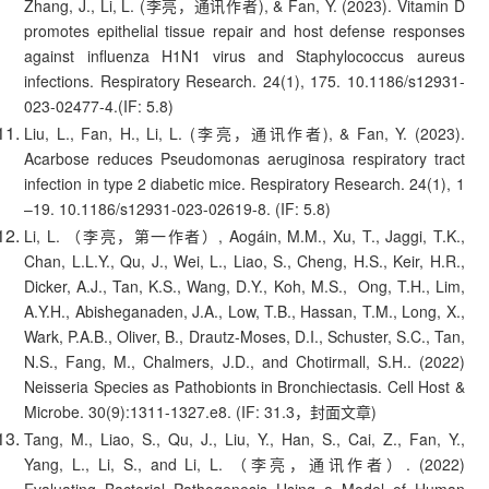
Zhang, J., Li, L. (李亮，通讯作者), & Fan, Y. (2023). Vitamin D
promotes epithelial tissue repair and host defense responses
against influenza H1N1 virus and Staphylococcus aureus
infections. Respiratory Research. 24(1), 175. 10.1186/s12931-
023-02477-4.(IF: 5.8)
Liu, L., Fan, H., Li, L. (李亮，通讯作者), & Fan, Y. (2023).
Acarbose reduces Pseudomonas aeruginosa respiratory tract
infection in type 2 diabetic mice. Respiratory Research. 24(1), 1
–19. 10.1186/s12931-023-02619-8. (IF: 5.8)
Li, L. （李亮，第一作者）, Aogáin, M.M., Xu, T., Jaggi, T.K.,
Chan, L.L.Y., Qu, J., Wei, L., Liao, S., Cheng, H.S., Keir, H.R.,
Dicker, A.J., Tan, K.S., Wang, D.Y., Koh, M.S., Ong, T.H., Lim,
A.Y.H., Abisheganaden, J.A., Low, T.B., Hassan, T.M., Long, X.,
Wark, P.A.B., Oliver, B., Drautz-Moses, D.I., Schuster, S.C., Tan,
N.S., Fang, M., Chalmers, J.D., and Chotirmall, S.H.. (2022)
Neisseria Species as Pathobionts in Bronchiectasis. Cell Host &
Microbe. 30(9):1311-1327.e8. (IF: 31.3，封面文章)
Tang, M., Liao, S., Qu, J., Liu, Y., Han, S., Cai, Z., Fan, Y.,
Yang, L., Li, S., and Li, L. （李亮，通讯作者）. (2022)
Evaluating Bacterial Pathogenesis Using a Model of Human