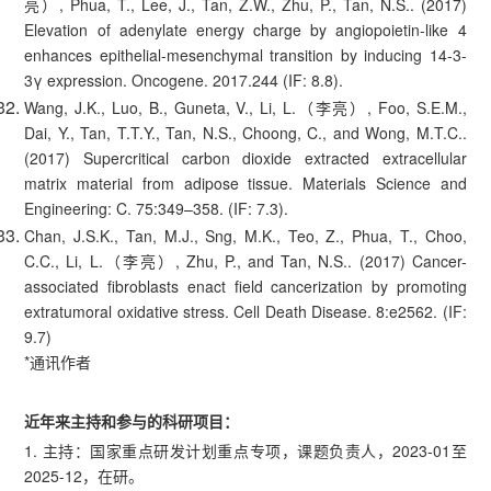
亮）, Phua, T., Lee, J., Tan, Z.W., Zhu, P., Tan, N.S.. (2017)
Elevation of adenylate energy charge by angiopoietin-like 4
enhances epithelial-mesenchymal transition by inducing 14-3-
3γ expression. Oncogene. 2017.244 (IF: 8.8).
Wang, J.K., Luo, B., Guneta, V., Li, L.（李亮）, Foo, S.E.M.,
Dai, Y., Tan, T.T.Y., Tan, N.S., Choong, C., and Wong, M.T.C..
(2017) Supercritical carbon dioxide extracted extracellular
matrix material from adipose tissue. Materials Science and
Engineering: C. 75:349–358. (IF: 7.3).
Chan, J.S.K., Tan, M.J., Sng, M.K., Teo, Z., Phua, T., Choo,
C.C., Li, L.（李亮）, Zhu, P., and Tan, N.S.. (2017) Cancer-
associated fibroblasts enact field cancerization by promoting
extratumoral oxidative stress. Cell Death Disease. 8:e2562. (IF:
9.7)
*通讯作者
近年来主持和参与的科研项目：
1. 主持：国家重点研发计划重点专项，课题负责人，2023-01至
2025-12，在研。