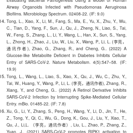
Airway Organoids Infected with Pseudomonas Aeruginosa
Biofilms. Microbiology Spectrum. 02408-22. (IF: 9.0)
Tong, L., Xiao, X., Li, M., Fang, S., Ma, E., Yu, X., Zhu, Y., Wu,
C., Tian, D., Yang, F., Sun, J., Qu, J., Zheng, N., Liao, S., Tai,
W., Feng, S., Zhang, L., Li, Y., Wang, L., Han, X., Sun, S., Yang,
L., Zhong, H., Zhao, J., Liu, W., Liu, X., Wang, P., Li, L. (李亮，
通讯作者), Zhao, G., Zhang, R., and Cheng, G.. (2022) A
Glucose-like Metabolite Deficient in Diabetes Inhibits Cellular
Entry of SARS-CoV-2. Nature Metabolism. 4(5):547–58. (IF:
19.9)
Tong, L., Wang, L., Liao, S., Xiao, X., Qu, J., Wu, C., Zhu, Y.,
Tai, W., Huang, Y., Wang, P., Li, L. (李亮，通讯作者), Zhang, R.,
Xiang, Y., and Cheng, G.. (2022) A Retinol Derivative Inhibits
SARS-CoV-2 Infection by Interrupting Spike-Mediated Cellular
Entry. mBio. 01485-22. (IF: 7.8)
Xu, G., Li, Y., Zhang, S., Peng, H., Wang, Y., Li, D., Jin, T., He,
Z., Tong, Y., Qi, C., Wu, G., Dong, K., Gou, J., Liu, Y., Xiao, T.,
Qu, J., Li,L. （李亮，通讯作者）, Liu, L., Zhao, P., Zhang, Z.,
Yuan, J.. (2021) SARS-CoV-2 promotes RIPK1 activation to