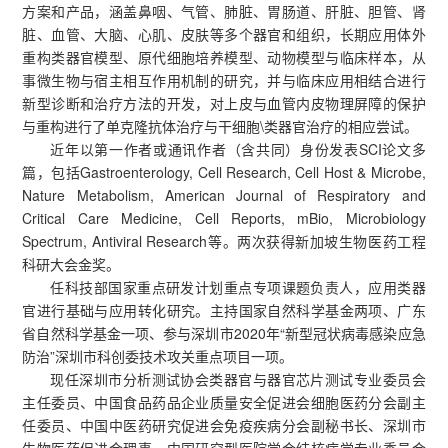
方案和产品，涵盖鼻咽、气管、肺脏、胃肠道、肝脏、胆管、肾
脏、血管、大脑、心肌、皮肤等多个器官和组织，长期应用体外
重构类器官模型、原代细胞培养模型、动物模型与临床样本，从
事微生物与宿主相互作用机制的研究，并与临床应用相结合进行
新型诊断和治疗方法的开发，对上皮与血管内皮物理屏障的保护
与重构进行了单克隆抗体治疗与干细胞\类器官治疗的相应尝试。
近年以第一作者或通讯作者（含共同）身份发表SCI论文多
篇，包括Gastroenterology, Cell Research, Cell Host & Microbe,
Nature Metabolism, American Journal of Respiratory and
Critical Care Medicine, Cell Reports, mBio, Microbiology
Spectrum, Antiviral Research等。两次获得新加坡生物医药工程
科研大会金奖。
任科技部国家重点研发计划重点专项课题负责人，应用类器
官进行基础与应用转化研究。主持国家自然科学基金两项、广东
省自然科学基金一项、参与深圳市2020年“新型冠状病毒感染应急
防治”深圳市科创委技术攻关重点项目一项。
现任深圳市分析测试协会类器官与器官芯片测试专业委员会
主任委员、中国食品药品企业质量安全促进会细胞医药分会副主
任委员、中国中医药研究促进会免疫疾病分会副秘书长、深圳市
生物医药促进会理事、中国研究型医院学会结核病学专业委员会