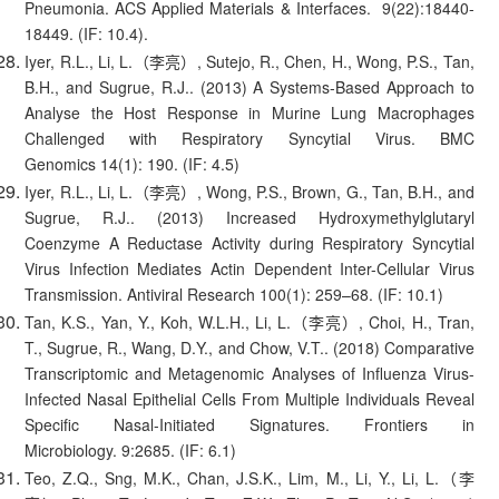
Pneumonia. ACS Applied Materials & Interfaces. 9(22):18440-
18449. (IF: 10.4).
Iyer, R.L., Li, L.（李亮）, Sutejo, R., Chen, H., Wong, P.S., Tan,
B.H., and Sugrue, R.J.. (2013) A Systems-Based Approach to
Analyse the Host Response in Murine Lung Macrophages
Challenged with Respiratory Syncytial Virus. BMC
Genomics 14(1): 190. (IF: 4.5)
Iyer, R.L., Li, L.（李亮）, Wong, P.S., Brown, G., Tan, B.H., and
Sugrue, R.J.. (2013) Increased Hydroxymethylglutaryl
Coenzyme A Reductase Activity during Respiratory Syncytial
Virus Infection Mediates Actin Dependent Inter-Cellular Virus
Transmission. Antiviral Research 100(1): 259–68. (IF: 10.1)
Tan, K.S., Yan, Y., Koh, W.L.H., Li, L.（李亮）, Choi, H., Tran,
T., Sugrue, R., Wang, D.Y., and Chow, V.T.. (2018) Comparative
Transcriptomic and Metagenomic Analyses of Influenza Virus-
Infected Nasal Epithelial Cells From Multiple Individuals Reveal
Specific Nasal-Initiated Signatures. Frontiers in
Microbiology. 9:2685. (IF: 6.1)
Teo, Z.Q., Sng, M.K., Chan, J.S.K., Lim, M., Li, Y., Li, L.（李