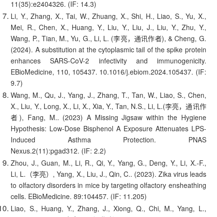
11(35):e2404326. (IF: 14.3)
Li, Y., Zhang, X., Tai, W., Zhuang, X., Shi, H., Liao, S., Yu, X.,
Mei, R., Chen, X., Huang, Y., Liu, Y., Liu, J., Liu, Y., Zhu, Y.,
Wang, P., Tian, M., Yu, G., Li, L. (李亮，通讯作者), & Cheng, G.
(2024). A substitution at the cytoplasmic tail of the spike protein
enhances SARS-CoV-2 infectivity and immunogenicity.
EBioMedicine, 110, 105437. 10.1016/j.ebiom.2024.105437. (IF:
9.7)
Wang, M., Qu, J., Yang, J., Zhang, T., Tan, W., Liao, S., Chen,
X., Liu, Y., Long, X., Li, X., Xia, Y., Tan, N.S., Li, L.(李亮，通讯作
者), Fang, M.. (2023) A Missing Jigsaw within the Hygiene
Hypothesis: Low-Dose Bisphenol A Exposure Attenuates LPS-
Induced Asthma Protection. PNAS
Nexus.2(11):pgad312. (IF: 2.2)
Zhou, J., Guan, M., Li, R., Qi, Y., Yang, G., Deng, Y., Li, X.-F.,
Li, L.（李亮）, Yang, X., Liu, J., Qin, C.. (2023). Zika virus leads
to olfactory disorders in mice by targeting olfactory ensheathing
cells. EBioMedicine. 89:104457. (IF: 11.205)
Liao, S., Huang, Y., Zhang, J., Xiong, Q., Chi, M., Yang, L.,