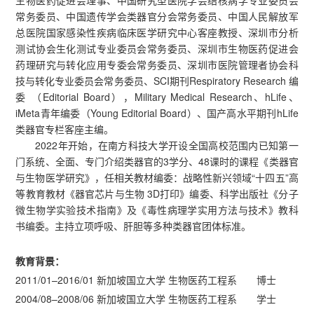
常务委员、中国遗传学会类器官分会常务委员、中国人民解放军
总医院国家感染性疾病临床医学研究中心客座教授、深圳市分析
测试协会生化测试专业委员会常务委员、深圳市生物医药促进会
药理研究与转化应用专委会常务委员、深圳市医院管理者协会科
技与转化专业委员会常务委员、SCI期刊Respiratory Research 编
委 （Editorial Board），Military Medical Research、hLife、
iMeta青年编委（Young Editorial Board）、国产高水平期刊hLife
类器官专栏客座主编。
2022年开始，在南方科技大学开设全国高校范围内已知第一
门系统、全面、专门介绍类器官的3学分、48课时的课程《类器官
与生物医学研究》，任相关教材编委：战略性新兴领域“十四五”高
等教育教材《器官芯片与生物 3D打印》编委、科学出版社《分子
微生物学实验技术指南》及《毒性病理学实用方法与技术》教科
书编委。主持立项呼吸、肝胆等多种类器官团体标准。
教育背景：
2011/01–2016/01 新加坡国立大学 生物医药工程系 博士
2004/08–2008/06 新加坡国立大学 生物医药工程系 学士