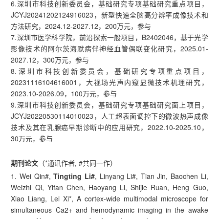
6.深圳市科技创新委员会，基础研究专项基础研究重点项目，
JCYJ20241202124916023，新型快速全脑高分辨率成像技术和
方法研究，2024.12-2027.12，200万元，参与
7.深圳市医学科学院，前沿探索一般项目，B2402046，基于光学
影像技术的阿尔茨海默病伴神经血管偶联变化研究，2025.01-
2027.12，300万元，参与
8.深圳市科技创新委员会，基础研究专项重点项目，
20231116104616001，大视场光声内窥显微技术机理研究，
2023.10-2026.09，100万元，参与
9.深圳市科技创新委员会，基础研究专项基础研究面上项目，
JCYJ20220530114010023，人工超表面调控下的微波热声成像
技术及其在乳腺癌早期诊断中的应用研究，2022.10-2025.10，
30万元，参与
期刊论文
（*通讯作者, #共同一作）
1. Wei Qin#,
Tingting Li#
, Linyang Li#, Tian Jin, Baochen Li,
Weizhi Qi, Yifan Chen, Haoyang Li, Shijie Ruan, Heng Guo,
Xiao Liang, Lei Xi*, A cortex-wide multimodal microscope for
simultaneous Ca2+ and hemodynamic imaging in the awake