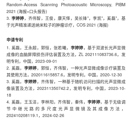
Random-Access Scanning Photoacoustic Microscopy, PIBM
2021 (海报+口头报告)
3.
李婷婷
，齐伟智，王俊，康天怿，吴长锋*，李凯*，奚磊*，基
于光声精准递送纳米粒子的肿瘤诊疗，COS 2021 (海报)
申请专利
1. 奚磊，王永超，郭恒，张若曦，
李婷婷
，基于双波长光声显微
成像的血脑屏障损伤评估装置及方法，ZL 202111083736.6，发
明专利，中国，2023-09-01
2. 奚磊，
李婷婷
，郭恒，齐伟智，一种光声显微成像诊疗装置及
其使用方法，202011615857.6，发明专利，中国，2020-12-30
3. 奚磊，
李婷婷
，齐伟智，一种基于随机访问扫描的光声显微成
像装置及方法，202311350742.2，发明专利，中国，2023-10-
18
4. 奚磊，王玉洁，李林阳，齐伟智，秦伟，
李婷婷
，基于无级调
节中继光路的多尺度光声显微镜及其成像方法，
202410208119.1，2024-02-26