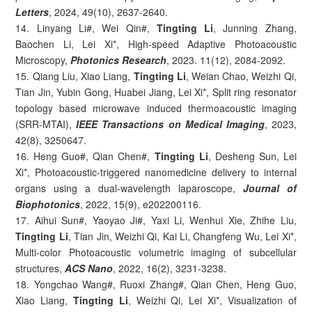
Letters
, 2024, 49(10), 2637-2640.
14. Linyang Li#, Wei Qin#,
Tingting Li
, Junning Zhang,
Baochen Li, Lei Xi*, High-speed Adaptive Photoacoustic
Microscopy,
Photonics Research
, 2023. 11(12), 2084-2092.
15. Qiang Liu, Xiao Liang,
Tingting Li
, Weian Chao, Weizhi Qi,
Tian Jin, Yubin Gong, Huabei Jiang, Lei Xi*, Split ring resonator
topology based microwave induced thermoacoustic imaging
(SRR-MTAI),
IEEE Transactions on Medical Imaging
, 2023,
42(8), 3250647.
16. Heng Guo#, Qian Chen#,
Tingting Li
, Desheng Sun, Lei
Xi*, Photoacoustic-triggered nanomedicine delivery to internal
organs using a dual-wavelength laparoscope,
Journal of
Biophotonics
, 2022, 15(9), e202200116.
17. Aihui Sun#, Yaoyao Ji#, Yaxi Li, Wenhui Xie, Zhihe Liu,
Tingting Li
, Tian Jin, Weizhi Qi, Kai Li, Changfeng Wu, Lei Xi*,
Multi-color Photoacoustic volumetric imaging of subcellular
structures,
ACS Nano
, 2022, 16(2), 3231-3238.
18. Yongchao Wang#, Ruoxi Zhang#, Qian Chen, Heng Guo,
Xiao Liang,
Tingting Li
, Weizhi Qi, Lei Xi*, Visualization of