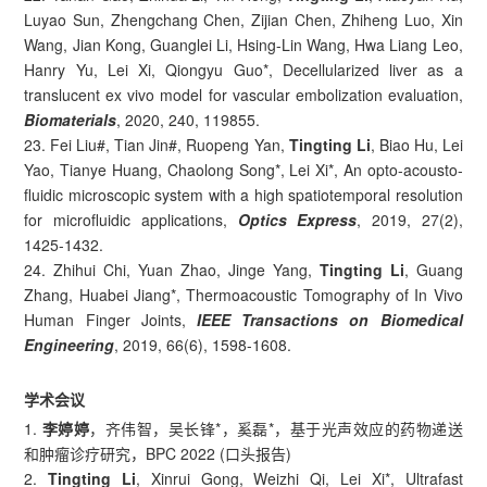
Luyao Sun, Zhengchang Chen, Zijian Chen, Zhiheng Luo, Xin
Wang, Jian Kong, Guanglei Li, Hsing-Lin Wang, Hwa Liang Leo,
Hanry Yu, Lei Xi, Qiongyu Guo*, Decellularized liver as a
translucent ex vivo model for vascular embolization evaluation,
Biomaterials
, 2020, 240, 119855.
23. Fei Liu#, Tian Jin#, Ruopeng Yan,
Tingting Li
, Biao Hu, Lei
Yao, Tianye Huang, Chaolong Song*, Lei Xi*, An opto-acousto-
fluidic microscopic system with a high spatiotemporal resolution
for microfluidic applications,
Optics Express
, 2019, 27(2),
1425-1432.
24. Zhihui Chi, Yuan Zhao, Jinge Yang,
Tingting Li
, Guang
Zhang, Huabei Jiang*, Thermoacoustic Tomography of In Vivo
Human Finger Joints,
IEEE Transactions on Biomedical
Engineering
, 2019, 66(6), 1598-1608.
学术会议
1.
李婷婷
，齐伟智，吴长锋*，奚磊*，基于光声效应的药物递送
和肿瘤诊疗研究，BPC 2022 (口头报告)
2.
Tingting Li
, Xinrui Gong, Weizhi Qi, Lei Xi*, Ultrafast