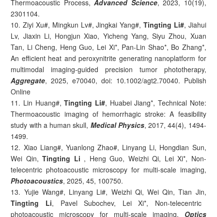
Thermoacoustic Process,
Advanced Science
, 2023, 10(19),
2301104.
10. Ziyi Xu#, Mingkun Lv#, Jingkai Yang#,
Tingting Li#
, Jiahui
Lv, Jiaxin Li, Hongjun Xiao, Yicheng Yang, Siyu Zhou, Xuan
Tan, Li Cheng, Heng Guo, Lei Xi*, Pan-Lin Shao*, Bo Zhang*,
An efficient heat and peroxynitrite generating nanoplatform for
multimodal imaging-guided precision tumor phototherapy,
Aggregate
, 2025, e70040, doi: 10.1002/agt2.70040. Publish
Online
11. Lin Huang#,
Tingting Li#
, Huabei Jiang*, Technical Note:
Thermoacoustic imaging of hemorrhagic stroke: A feasibility
study with a human skull,
Medical Physics
, 2017, 44(4), 1494-
1499.
12. Xiao Liang#, Yuanlong Zhao#, Linyang Li, Hongdian Sun,
Wei Qin,
Tingting Li
, Heng Guo, Weizhi Qi, Lei Xi*, Non-
telecentric photoacoustic microscopy for multi-scale imaging,
Photoacoustics
, 2025, 45, 100750.
13. Yujie Wang#, Linyang Li#, Weizhi Qi, Wei Qin, Tian Jin,
Tingting Li
, Pavel Subochev, Lei Xi*, Non-telecentric
photoacoustic microscopy for multi-scale imaging,
Optics