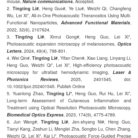
mouse,
Nature communications
, Accepted.
2.
Tingting Li#
, Heng Guo#, Ye Liu#, Weizhi Qi, Changfeng
Wu, Lei Xi*, All-in-One Photoacoustic Theranostics Using Multi-
Functional Nanoparticles,
Advanced Functional Materials
,
2022, 32(6), 2107624.
3.
Tingting Li#
, Xinrui Gong#, Heng Guo, Lei Xi*,
Photoacoustic expansion microscopy of melanosomes,
Optics
Letters
, 2024, 49(4), 798-801.
4. Wei Qin#,
Tingting Li#
, Yifan Chen#, Xiao Liang, Linyang Li,
Heng Guo, Weizhi Qi*, Lei Xi*, High-efficiency photoacoustic
microscopy for ultrafast hemodynamic imaging,
Laser &
Photonics Reviews
, 2025, 2401545, doi:
10.1002/lpor.202401545. Publish Online
5. Yuanlong Zhao,
Tingting Li*
, Heng Guo, Rui Hu, Lei Xi*,
Long-term Assessment of Cutaneous Inflammation and
Treatment using Optical Resolution Photoacoustic Microscopy,
Biomedical Optics Express
, 2023, 174(9), 4775-4789.
6. Jun Wang#,
Tingting Li#
, Jen-shyang Ni#, Heng Guo,
Tianyi Kang, Zeshun Li, Menglei Zha, Songbo Lu, Chen Zhang,
Weizhi Qi, Lei Xi*, Kai Li*, Photoacoustic Force-Guided Precise