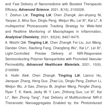
and Fast Delivery of Nanomedicine with Boosted Therapeutic
Efficacy,
Advanced Science
, 2021, 8(16), 2100228.
7. Zeshun Li#,
Tingting Li#
, Chen Zhang#, Jen-shyang Ni,
Yaoyao Ji, Aihui Sun, Dinglu Peng, Weijun Wu, Lei Xi*, Kai Li*, A
multispectral Photoacoustic Tracking Strategy for Wide-field
and Realtime Monitoring of Macrophages in Inflammation,
Analytical Chemistry
, 2021, 93(24), 8467-8475.
8. Weizhi Qi#,
Tingting Li#
, Chen Zhang#, Fei Liu, Jun Wang,
Dandan Chen, Xiaofeng Fang, Changfeng Wu*, Kai Li*, Lei Xi*,
Light-Controlled Precise Delivery of NIR-Responsive
Semiconducting Polymer Nanoparticles with Promoted Vascular
Permeability,
Advanced Healthcare Materials
, 2021, 10(9),
2100569.
9. Huilin Xie#, Chen Zhang#,
Tingting Li#
, Lianrui Hu,
Jianquan Zhang, Heng Guo, Zhao Liu, Dinglu Peng, Zeshun Li,
Weijun Wu, Ji Gao, Zhenyu Bi, Jinghan Wang, Pengfei Zhang,
Ryan T. K. Kwok, Jacky W. Y. Lam, Zhihong Guo, Lei Xi*, Kai
Li*, Ben Zhong Tang*, Fast Delivery of Multifunctional NIR-II
Theranostic Nanoaggregates Enabled by the Photoinduced