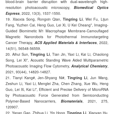
blood-brain barrier disruption with dual-wavelength high-
resolution photoacoustic microscopy,
Biomedical Optics
Express
, 2022, 13(3), 1537-1550.
19. Xiaoxia Song, Rongxin Qian,
Tingting Li
, Wei Fu, Lijun
Fang, Yuzhen Cai, Heng Guo, Lei Xi, U Kei Cheang*, Imaging-
Guided Biomimetic M1 Macrophage Membrane-Camouflaged
Magnetic Nanorobots for Photothermal Immunotargeting
Cancer Therapy,
ACS Applied Materials & Interfaces
, 2022,
14(51), 56548-56559.
20. Aihui Sun,
Tingting Li
, Tian Jin, Yaxi Li, Kai Li, Chaolong
Song, Lei Xi*, Acoustic Standing Wave Aided Multiparametric
Photoacoustic Imaging Flow Cytometry,
Analytical Chemistry
,
2021, 93(44), 14820-14827.
21. Tianyi Kang#, Jen-Shyang Ni#,
Tingting Li
, Jun Wang,
Zeshun Li, Yaxi Li, Menglei Zha, Chen Zhang, Xue Wu, Heng
Guo, Lei Xi, Kai Li*, Efficient and Precise Delivery of MicroRNA
by Photoacoustic Force Generated from Semiconducting
Polymer-Based Nanocarriers,
Biomaterials
, 2021, 275,
120907.
22. Yanan Gao, Zhihua Li, Yin Hong,
Tingting Li
, Xiaoyan Hu,