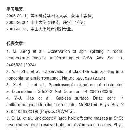
学习经历：
2006-2011：美国爱荷华州立大学，获博士学位；
2003-2006：中山大学物理系，获学士学位；
2001-2003：中山大学城市规划专业。
代表文章：
1. M. Zeng et al., Observation of spin splitting in room-
temperature metallic antiferromagnet CrSb. Adv. Sci. 11,
2406529 (2024).
2. Y.-P. Zhu et al., Observation of plaid-like spin splitting in a
noncoplanar antiferromagnet. Nature 626, 523 (2024).
3. X.-R. Liu et al., Spectroscopic signature of obstructed
surface states in SrIn2P2. Nat. Commun. 14, 2905 (2023).
4. Y.-J. Hao et al., Gapless surface Dirac cone in
antiferromagnetic topological insulator MnBi2Te4. Phys. Rev. X
9, 041038 (2019) (Physics 精选报道).
5. Q. Lu et al., Unexpected large hole effective masses in SnSe
revealed by angle-resolved photoemission spectroscopy. Phys.