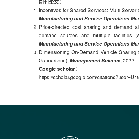
期刊论文：
Incentives for Shared Services: Multi-Server 
Manufacturing and Service Operations M
Price-directed cost sharing and demand al
demand sources and multiple facilities (
Manufacturing and Service Operations M
Dimensioning On-Demand Vehicle Sharing Sy
Gunnarsson),
Management Science
, 2022
Google scholar：
https://scholar.google.com/citations?user