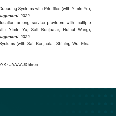
Queueing Systems with Priorities (with Yimin Yu),
anagement
, 2022
location among service providers with multiple
with Yimin Yu, Saif Benjaafar, Huihui Wang),
anagement
, 2022
stems (with Saif Benjaafar, Shining Wu, Einar
=U19YKzUAAAAJ&hl=en