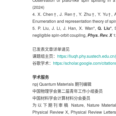
Observation of plaid-like spin splitting in
(2024)
4. X. Chen†, J. Ren†, Y. Zhu†, Y. Yu†, A. 
Enumeration and representation theory of sp
5. P. Liu, J. Li, J. Han, X. Wan*,
Q. Liu*
, 
negligible spin-orbit coupling,
Phys. Rev. X
1
已发表文章详单请见
课题组主页：
https://liuqh.phy.sustech.edu.cn/
谷歌学术：
https://scholar.google.com/cit
学术服务
npj Quantum Materials 期刊编辑
中国物理学会第二届青年工作小组委员
中国材料学会计算材料分会委员
为以下期刊审稿 Nature, Nature Materials, N
Physical Review X, Physical Review Letter