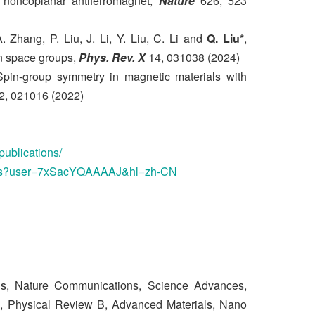
 a noncoplanar antiferromagnet,
Nature
626, 523
Zhang, P. Liu, J. Li, Y. Liu, C. Li and
Q. Liu*
,
in space groups,
Phys. Rev. X
14, 031038 (2024)
Spin-group symmetry in magnetic materials with
2, 021016 (2022)
publications/
ations?user=7xSacYQAAAAJ&hl=zh-CN
ature Communications, Science Advances,
s, Physical Review B, Advanced Materials, Nano