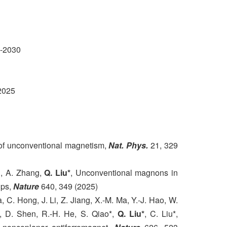
2030
025
ts of unconventional magnetism,
Nat. Phys.
21, 329
Li, A. Zhang,
Q. Liu*
, Unconventional magnons in
ups,
Nature
640, 349 (2025)
a, C. Hong, J. Li, Z. Jiang, X.-M. Ma, Y.-J. Hao, W.
e, D. Shen, R.-H. He, S. Qiao*,
Q. Liu*
, C. Liu*,