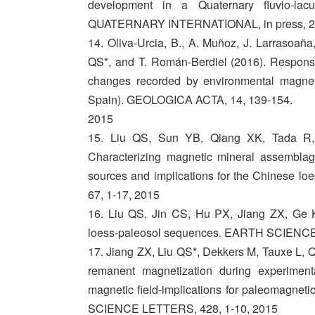
development in a Quaternary fluvio-lacu
QUATERNARY INTERNATIONAL, in press, 
14. Oliva-Urcia, B., A. Muñoz, J. Larrasoaña
QS*, and T. Román-Berdiel (2016). Response 
changes recorded by environmental magnet
Spain). GEOLOGICA ACTA, 14, 139-154.
2015
15. Liu QS, Sun YB, Qiang XK, Tada R
Characterizing magnetic mineral assemblag
sources and implications for the Chines
67, 1-17, 2015
16. Liu QS, Jin CS, Hu PX, Jiang ZX, Ge K
loess-paleosol sequences. EARTH SCIENCE
17. Jiang ZX, Liu QS*, Dekkers M, Tauxe L, Qi
remanent magnetization during experimental
magnetic field-implications for paleomagn
SCIENCE LETTERS, 428, 1-10, 2015