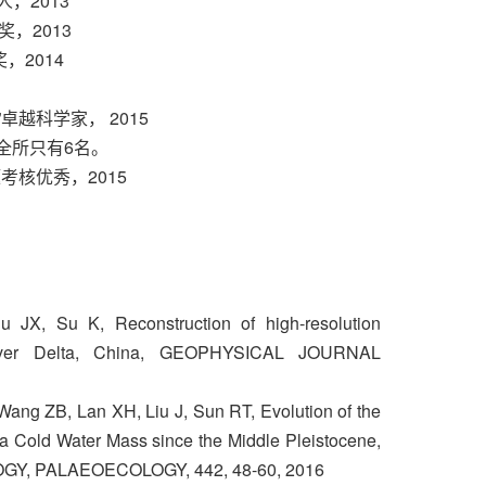
审稿人，2013
，2013
，2014
卓越科学家， 2015
，全所只有6名。
考核优秀，2015
 JX, Su K, Reconstruction of high-resolution
 River Delta, China, GEOPHYSICAL JOURNAL
Wang ZB, Lan XH, Liu J, Sun RT, Evolution of the
 Cold Water Mass since the Middle Pleistocene,
, PALAEOECOLOGY, 442, 48-60, 2016