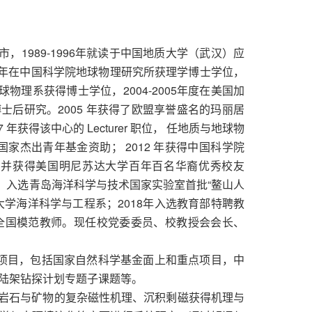
，1989-1996年就读于中国地质大学（武汉）应
99年在中国科学院地球物理研究所获理学博士学位，
地球物理系获得博士学位，2004-2005年度在美国加
作博士后研究。2005 年获得了欧盟享誉盛名的玛丽居
年获得该中心的 Lecturer 职位， 任地质与地球物
国家杰出青年基金资助； 2012 年获得中国科学院
划，并获得美国明尼苏达大学百年百名华裔优秀校友
员，入选青岛海洋科学与技术国家实验室首批“鳌山人
技大学海洋科学与工程系；2018年入选教育部特聘教
为全国模范教师。现任校党委委员、校教授会会长、
研项目，包括国家自然科学基金面上和重点项目，中
陆架钻探计划专题子课题等。
在岩石与矿物的复杂磁性机理、沉积剩磁获得机理与