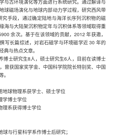
学与古环境演化等方面进行系统研究。通过解译与
地球磁场演化与地球内部动力学过程，研究西风带
研究手段，通过确定陆地与海洋长序列沉积物的磁
缘海与大陆架沉积物定年与沉积体系等领域取得重
 5900 余次。基于在该领域的贡献，2012 年获邀，
ics》上撰写长篇综述，对岩石磁学与环境磁学近 30 年的
经典与热点文章。
培养博士研究生8人，硕士研究生6人，目前在读博士
秀，曾获国家奖学金、中国科学院院长特别奖、中国
等。
）应用地球物理系获学士、硕士学位
获理学博士学位
球物理系获得博士学位
uz分校地球与行星科学系作博士后研究；