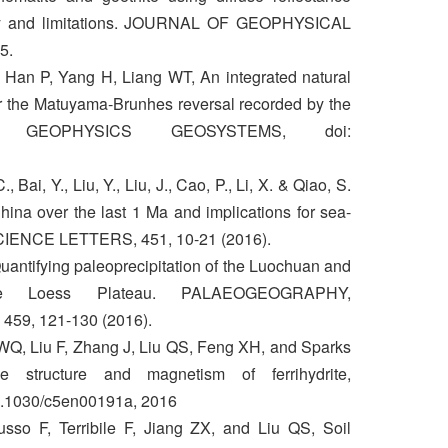
lity and limitations. JOURNAL OF GEOPHYSICAL
5.
 Han P, Yang H, Liang WT, An integrated natural
r the Matuyama‐Brunhes reversal recorded by the
Y GEOPHYSICS GEOSYSTEMS, doi:
Bai, Y., Liu, Y., Liu, J., Cao, P., Li, X. & Qiao, S.
ina over the last 1 Ma and implications for sea-
ENCE LETTERS, 451, 10-21 (2016).
uantifying paleoprecipitation of the Luochuan and
e Loess Plateau. PALAEOGEOGRAPHY,
9, 121-130 (2016).
Q, Liu F, Zhang J, Liu QS, Feng XH, and Sparks
e structure and magnetism of ferrihydrite,
1030/c5en00191a, 2016
so F, Terribile F, Jiang ZX, and Liu QS, Soil