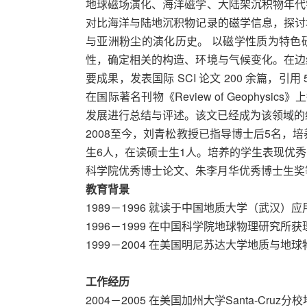
地球磁场演化、海洋磁学、大陆架沉积物年代
对比海洋与陆地沉积物记录的磁学信息，探讨
与亚洲粉尘的演化历史。 以磁学性质为特色
性，确定相关的构造、环境与气候变化。在边
要成果，发表国际 SCI 论文 200 余篇，引用
在国际著名刊物《Review of Geophys
发展进行总结与评述。该文已经成为该领域的
2008至今，刘青松教授已指导博士后5名，
生6人，在读硕士生1人。培养的学生表现优
科学院优秀博士论文、朱李月华优秀博士生奖
教育背景
1989－1996 就读于中国地质大学（武汉
1996－1999 在中国科学院地球物理研究所
1999－2004 在美国明尼苏达大学地质与地
工作经历
2004－2005 在美国加州大学Santa-Cr