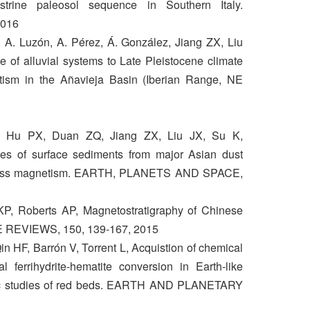
strine paleosol sequence in Southern Italy.
2016
, A. Luzón, A. Pérez, Á. González, Jiang ZX, Liu
of alluvial systems to Late Pleistocene climate
ism in the Añavieja Basin (Iberian Range, NE
, Hu PX, Duan ZQ, Jiang ZX, Liu JX, Su K,
es of surface sediments from major Asian dust
e loess magnetism. EARTH, PLANETS AND SPACE,
P, Roberts AP, Magnetostratigraphy of Chinese
 REVIEWS, 150, 139-167, 2015
n HF, Barrón V, Torrent L, Acquistion of chemical
 ferrihydrite-hematite conversion in Earth-like
etic studies of red beds. EARTH AND PLANETARY