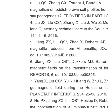
3. Liu QS, Zhang CX, Torrent J, Barrón V, H
magnetism of reddish brown soil profiles from
situ pedogenesis?, FRONTIERS IN EARTH S
4. Liu JX, Liu QS*, Zhang X, Liu J, Wu Z, Me
long Quaternary sediment core in the So
144, 1-15, 2016.
5. Jiang ZX, Liu QS*, Zhao X, Roberts AP, 
magnetite reduced from Al-hematite
doi:10.1002/2016JB012863.
6. Jiang ZX, Liu QS*, Dekkers MJ, Barrón V
magnetic fields on the transformation of fe
REPORTS, 6, doi:10.1038/srep30395.
7. Yang X, Liu QS*, Yu K, Huang W, Zhu L, Zha
geomagnetic field during the Holocen
PLANETARY INTERIORS. 254, 25-36, 2016.
8. Hu PX, Jiang ZX, Liu QS*, Heslop D, Rober
the concentration of aluminum‐substituted 