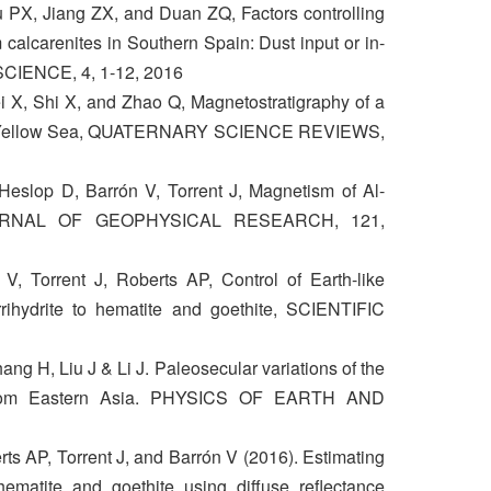
u PX, Jiang ZX, and Duan ZQ, Factors controlling
 calcarenites in Southern Spain: Dust input or in-
CIENCE, 4, 1-12, 2016
i X, Shi X, and Zhao Q, Magnetostratigraphy of a
uth Yellow Sea, QUATERNARY SCIENCE REVIEWS,
Heslop D, Barrón V, Torrent J, Magnetism of Al-
, JOURNAL OF GEOPHYSICAL RESEARCH, 121,
, Torrent J, Roberts AP, Control of Earth-like
rrihydrite to hematite and goethite, SCIENTIFIC
ng H, Liu J & Li J. Paleosecular variations of the
e from Eastern Asia. PHYSICS OF EARTH AND
ts AP, Torrent J, and Barrón V (2016). Estimating
hematite and goethite using diffuse reflectance