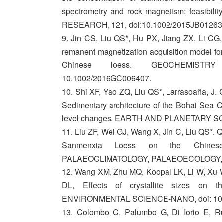
spectrometry and rock magnetism: feasibi
RESEARCH, 121, doi:10.1002/2015JB01263
9. Jin CS, Liu QS*, Hu PX, Jiang ZX, Li CG,
remanent magnetization acquisition model fo
Chinese loess. GEOCHEMISTR
10.1002/2016GC006407.
10. Shi XF, Yao ZQ, Liu QS*, Larrasoaña, J. C., 
Sedimentary architecture of the Bohai Sea Ch
level changes. EARTH AND PLANETARY SCI
11. Liu ZF, Wei GJ, Wang X, Jin C, Liu QS*. Q
Sanmenxia Loess on the Chines
PALAEOCLIMATOLOGY, PALAEOECOLOGY, 45
12. Wang XM, Zhu MQ, Koopal LK, Li W, Xu W
DL, Effects of crystallite sizes on th
ENVIRONMENTAL SCIENCE-NANO, doi: 10.
13. Colombo C, Palumbo G, Di Iorio E, Rus