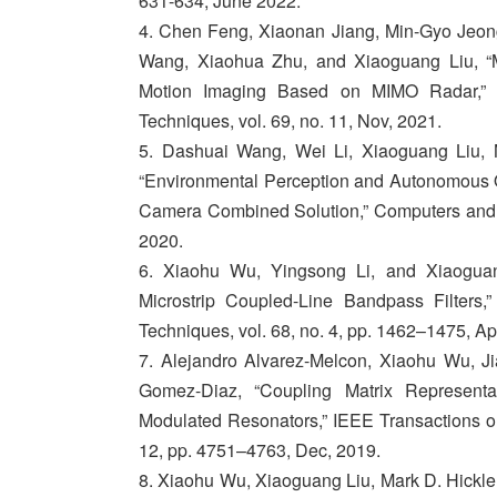
631-634, June 2022.
4. Chen Feng, Xiaonan Jiang, Min-Gyo Jeo
Wang, Xiaohua Zhu, and Xiaoguang Liu, “M
Motion Imaging Based on MIMO Radar,” 
Techniques, vol. 69, no. 11, Nov, 2021.
5. Dashuai Wang, Wei Li, Xiaoguang Liu,
“Environmental Perception and Autonomous 
Camera Combined Solution,” Computers and El
2020.
6. Xiaohu Wu, Yingsong Li, and Xiaoguang
Microstrip Coupled-Line Bandpass Filters
Techniques, vol. 68, no. 4, pp. 1462–1475, Ap
7. Alejandro Alvarez-Melcon, Xiaohu Wu, J
Gomez-Diaz, “Coupling Matrix Representa
Modulated Resonators,” IEEE Transactions o
12, pp. 4751–4763, Dec, 2019.
8. Xiaohu Wu, Xiaoguang Liu, Mark D. Hickle