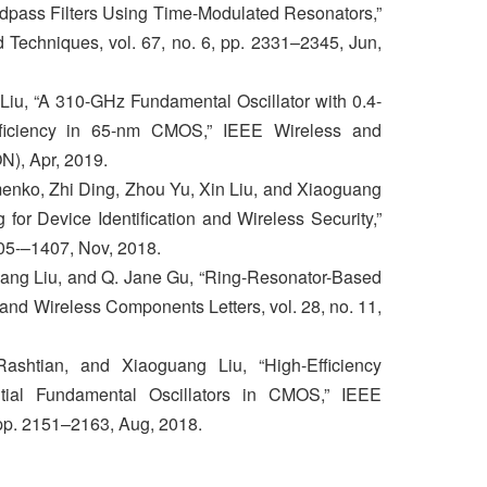
ndpass Filters Using Time-Modulated Resonators,”
Techniques, vol. 67, no. 6, pp. 2331–2345, Jun,
iu, “A 310-GHz Fundamental Oscillator with 0.4-
iciency in 65-nm CMOS,” IEEE Wireless and
), Apr, 2019.
enko, Zhi Ding, Zhou Yu, Xin Liu, and Xiaoguang
for Device Identification and Wireless Security,”
1405-–1407, Nov, 2018.
uang Liu, and Q. Jane Gu, “Ring-Resonator-Based
nd Wireless Components Letters, vol. 28, no. 11,
htian, and Xiaoguang Liu, “High-Efficiency
ntial Fundamental Oscillators in CMOS,” IEEE
8, pp. 2151–2163, Aug, 2018.