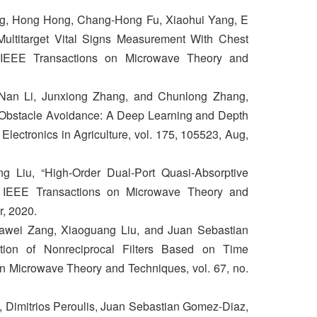
ng, Hong Hong, Chang-Hong Fu, Xiaohui Yang, E
ultitarget Vital Signs Measurement With Chest
IEEE Transactions on Microwave Theory and
 Nan Li, Junxiong Zhang, and Chunlong Zhang,
Obstacle Avoidance: A Deep Learning and Depth
ectronics in Agriculture, vol. 175, 105523, Aug,
 Liu, “High-Order Dual-Port Quasi-Absorptive
,” IEEE Transactions on Microwave Theory and
r, 2020.
iawei Zang, Xiaoguang Liu, and Juan Sebastian
tion of Nonreciprocal Filters Based on Time
n Microwave Theory and Techniques, vol. 67, no.
, Dimitrios Peroulis, Juan Sebastian Gomez-Diaz,