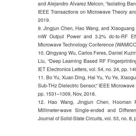
and Alejandro Alvarez Melcon, “Isolating Ba
IEEE Transactions on Microwave Theory and 
2019.
9. Jingjun Chen, Hao Wang, and Xiaoguang L
mW Output Power and 3.2% dc-to-RF Eff
Microwave Technology Conference (WAMICON
10. Qingyang Wu, Carlos Feres, Daniel Kuzm
Liu, “Deep Learning Based RF Fingerprinting 
IET Electronics Letters, vol. 54, no. 24, pp. 
11. Bo Yu, Xuan Ding, Hai Yu, Yu Ye, Xiaog
Sub-THz Dielectric Sensor,” IEEE Microwave a
pp. 1531–1309, Nov, 2018.
12. Hao Wang, Jingjun Chen, Hooman Ras
Millimeter-wave Single-ended and Differe
Journal of Solid-State Circuits, vol. 53, no. 