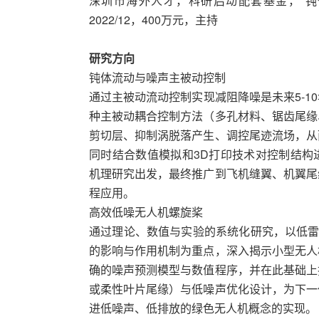
深圳市海外人才，科研启动配套基金，“钝体流
2022/12，400万元，主持
研究方向
钝体流动与噪声主被动控制
通过主被动流动控制实现减阻降噪是未来5-1
种主被动耦合控制方法（多孔材料、锯齿尾缘
剪切层、抑制涡脱落产生、调控尾迹流场，从
同时结合数值模拟和3D打印技术对控制结构
机理研究出发，最终推广到飞机缝翼、机翼尾
程应用。
高效低噪无人机螺旋桨
通过理论、数值与实验的系统化研究，以低雷诺
的影响与作用机制为重点，深入揭示小型无人
确的噪声预测模型与数值程序，并在此基础上
或柔性叶片尾缘）与低噪声优化设计，为下一
进低噪声、低排放的绿色无人机概念的实现。