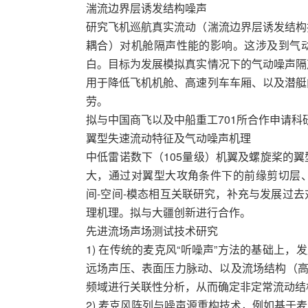
湍流边界层诱发结构噪声
研究飞机巡航真实流动（湍流边界层诱发结构
耦合）对机舱隔声性能的影响。这涉及到气
白。目标为发展模拟真实情况下的气动噪声隔
用于降低飞机机舱、高速列车车厢、以及潜艇
劳。
拟与中国商飞以及中船重工701所合作申请科
翼型失速流动特征及气动噪声机理
中低雷诺数下（105量级）机翼及螺旋桨的
大，通过对翼型大攻角条件下的前缘剪切层
间-空间-模态相互关联研究，补充与发展过
理机理。拟与大疆创新进行合作。
先进流场声场测试技术研究
1) 在传统的麦克风“听噪声”方法的基础上，
远场声压、表面压力脉动、以及流场结构（高
频域进行关联性分析，从而确定非定常流动结
2) 麦克风阵列与噪声源重构技术，例如基于