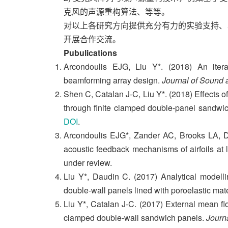
克风的声源重构算法、等等。
对以上各研究方向提供充分有力的实验支持、
开展合作交流。
Pubulications
Arcondoulis EJG, Liu Y*. (2018) An iter
beamforming array design.
Journal of Sound 
Shen C, Catalan J-C, Liu Y*. (2018) Effects o
through finite clamped double-panel sandwich
DOI
.
Arcondoulis EJG*, Zander AC, Brooks LA, Do
acoustic feedback mechanisms of airfoils a
under review.
Liu Y*, Daudin C. (2017) Analytical modelli
double-wall panels lined with poroelastic mate
Liu Y*, Catalan J-C. (2017) External mean fl
clamped double-wall sandwich panels.
Journ