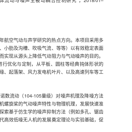
动与噪声主被动耦合控制研究”，2018/01–
0年航空气动与声学研究的热点方向。本项目采用多
、小肋及沟槽、吹吸气流、等等）以有效稳定表面
而实现从源头上降低气动阻力与气动噪声的目的。
进行优化与定制，从平板、圆柱等经典钝体形状的
缘、起落架、风力发电机叶片、以及高速列车等工
数流动（104-105量级）对噪声机理及降噪方法
机螺旋桨的气动噪声特性与物理机理，发展快速准
探索基于仿生学的噪声抑制方法（例如多孔、锯齿
代高效低噪无人机的发展奠定理论与实验基础，促