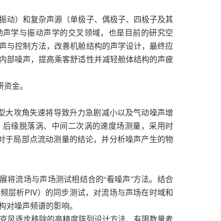
振动）和复杂声源（单极子、偶极子、四极子及其
动声学与振动声学的交叉领域，也是目前的研究空
声与控制方法，改善机舱结构的声学设计，最终应
内部噪声，提高乘客舒适性并减轻舱体结构的声疲
研资金。
翼型大攻角失速将导致升力急剧减小以及气动噪声增
、后缘脱落涡、中间二次涡的速度场测量，采用时
去对于局部点流动测量的结论，并分析噪声产生的物
发展将流场与声场测试相结合的“看噪声”方法。结合
频层析PIV）的同步测试，对流场与声场在时域和
构对噪声频谱的影响。
麦克风逐步移除的高精度阵列设计方法、有限数量麦