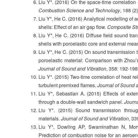
Liu Y*. (2016) On the space-time correlation 
Combustion Science and Technology
, 188 (2
Liu Y*, He C. (2016) Analytical modelling of 
shells: Effect of an air gap flow.
Composite Str
Liu Y*, He C. (2016) Diffuse field sound tra
shells with poroelastic core and external mean
Liu Y*, He C. (2015) On sound transmission th
poroelastic material: Comparison with Zhou’s 
Journal of Sound and Vibration
, 358: 192-198
Liu Y*. (2015) Two-time correlation of heat r
turbulent premixed flames.
Journal of Sound a
Liu Y*, Sebastian A. (2015) Effects of ext
through a double-wall sandwich panel.
Journa
Liu Y*. (2015) Sound transmission through 
materials.
Journal of Sound and Vibration
, 33
Liu Y*, Dowling AP, Swaminathan N, Morv
Prediction of combustion noise for an aeroe