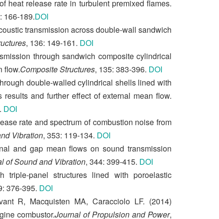
of heat release rate in turbulent premixed flames.
): 166-189.
DOI
acoustic transmission across double-wall sandwich
uctures
, 136: 149-161.
DOI
nsmission through sandwich composite cylindrical
 flow.
Composite Structures
, 135: 383-396.
DOI
rough double-walled cylindrical shells lined with
results and further effect of external mean flow.
.
DOI
elease rate and spectrum of combustion noise from
nd Vibration
, 353: 119-134.
DOI
ernal and gap mean flows on sound transmission
l of Sound and Vibration
, 344: 399-415.
DOI
triple-panel structures lined with poroelastic
9: 376-395.
DOI
ant R, Macquisten MA, Caracciolo LF. (2014)
ngine combustor.
Journal of Propulsion and Power
,