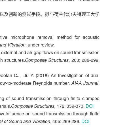
以及创新的测试手段。拟与荷兰代尔夫特理工大学
ative microphone removal method for acoustic
and Vibration
, under review.
f external and air gap flows on sound transmission
 structures.
C
omposite Structures
, 203: 286-299.
olan CJ, Liu Y. (2018) An investigation of dual
t low-to-moderate Reynolds number.
AIAA Journal
,
ng of sound transmission through finite clamped
rials.
Composite Structures
,
172: 359-373.
DOI
ow influence on sound transmission through finite
al of Sound and Vibration
, 405: 269-286.
DOI