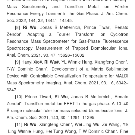
Mass Spectrometry and Transition Metal Ion Förster
Resonance Energy Transfer in the Gas Phase. J. Am. Chem.
Soc. 2022, 144, 32, 14441–14445.
[8]
Ri Wu
, Jonas B Metternich, Prince Tiwari, Renato
Zenobi*. Adapting a Fourier Transform Ion Cyclotron
Resonance Mass Spectrometer for Gas-Phase Fluorescence
Spectroscopy Measurement of Trapped Biomolecular Ions.
Anal. Chem. 2021, 93, 47, 15626–15632.
[9] Hanyi Xie#,
Ri Wu#
, YL Winnie Hung, Xiangfeng Chen*,
T-W Dominic Chan*. Development of a Matrix Sublimation
Device with Controllable Crystallization Temperature for MALDI
Mass Spectrometry Imaging. Anal. Chem. 2021, 93, 16, 6342–
6347.
[10] Prince Tiwari,
Ri Wu
, Jonas B Metternich, Renato
Zenobi*. Transition metal ion FRET in the gas phase: A 10–40
Å range molecular ruler for mass-selected biomolecular ions. J.
Am. Chem. Soc. 2021, 143, 30, 11291–11295.
[11]
Ri Wu
, Xiangfeng Chen*, Wei‐Jing Wu, Ze Wang, Yik
‐Ling Winnie Hung, Hei‐Tung Wong, T‐W Dominic Chan*. Fine