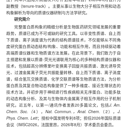
副教授（tenure-track）。主要从事以生物大分子相互作用和动态
构象解析为导向的质谱仪器研制与方法学研究。
研究简介
完整蛋白质构象的精细分析是生物医药研究领域发展的重要
趋势，质谱已成为不可或缺的研究工具。以非变性质谱、自上而
下质谱、离子淌度谱为代表的结构质谱技术，不仅能够从不同角
度研究蛋白质动态结构/构象、功能和相互作用，而且持续驱动着
高端质谱仪器和生物质谱方法发展。在此背景下，我们致力于自
主搭建和发展以质谱-荧光光谱联用为核心的多种结构质谱仪器和
技术，包括超高分辨傅里叶变换离子回旋共振质谱、激光诱导荧
光、过渡金属离子荧光共振能量转移、自上而下质谱、离子淌度
谱，结合氢氘交换质谱、化学交联质谱等生物质谱方法，为分析
蛋白质及其复合物动态构象提供了一种多维度、接近生理状态的
技术方法，并初步用于神经退行性疾病相关无序蛋白、功能多肽
的动态构象分析、及其与生物体内金属离子相互作用的分子机制
研究。近五年，以第一/通讯作者发表20多篇论文，包括
J. Am.
Chem. Soc.（
4），
Nat. Commun.，Anal. Chem.
（2），
J.
Phys. Chem. Lett
；授权中国发明专利8项；担任2026年国际质谱
会议（IMSC2026，法国里昂，2026年8月）学术委员会委员。