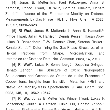
[4] Jonas B. Metternich, Paul Katzberger, Anna S.
Kamenik, Prince Tiwari,
Ri Wu*
, Sereina Riniker*, Renato
Zenobi*. Influence of the Fluorophore Mobility on Distance
Measurements by Gas-Phase FRET. J. Phys. Chem. A 2023,
127, 27, 5620–5628.
[5]
Ri Wu#
, Jonas B. Metternich#, Anna S. Kamenik#,
Prince Tiwari, Julian A. Harrison, Dennis Kessen, Hasan Akay,
Lukas R. Benzenberg, T.-W. Dominic Chan, Sereina Riniker*,
Renato Zenobi*. Determining the Gas-Phase Structures of α-
Helical Peptides from Shape, Microsolvation, and
Intramolecular Distance Data. Nat. Commun. 2023, 14, 2913.
[6]
Ri Wu#*
, Lukas R Benzenberg#, Despoina Svingou,
Renato Zenobi*. The Structure of Cyclic Neuropeptide
Somatostatin and Octapeptide Octreotide in the Presence of
Copper Ions: Insights from Transition Metal Ion FRET and
Native Ion Mobility-Mass Spectrometry. J. Am. Chem. Soc.
2023, 145, 19, 10542–10547.
[7]
Ri Wu
, Jonas B Metternich, Prince Tiwari, Lukas R
Benzenberg, Julian A Harrison, Qinlei Liu, Renato Zenobi*.
Structural Studies of a Stapled Peptide with Native Ion Mobility-