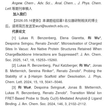
Angew. Chem、Adv. Sci.、Anal. Chem.、J. Phys. Chem.
Lett.
等期刊审稿人
加入我们
【2026.05.16更新】本课题组招募1名仪器研制相关的博士
后，请将简历发送至wuri@sustech.edu.cn。
代表论文
[1] Lukas R. Benzenberg, Elena Giaretta,
Ri Wu*
,
Despoina Svingou, Renato Zenobi*. Microsolvation of Charged
Sites In Vacuo: Are Native Protein Structures Retained When
ChargeBackbone Interactions are Suppressed?. J. Am. Chem.
Soc. 2025, 147, 18, 15253–15260.
[2] Lukas R. Benzenberg, Paul Katzberger,
Ri Wu*
, Jonas
B. Metternich, Sereina Riniker*, Renato Zenobi*. Probing the
Stability of a β-Hairpin Scaffold after Desolvation. J. Phys.
Chem. Lett. 2024, 15, 19, 5041–5046.
[3]
Ri Wu#
, Despoina Svingou#, Jonas B. Metternich,
Lukas R. Benzenberg, Renato Zenobi*. Transition Metal Ion
FRET-Based Probe to Study Cu(II)-Mediated Amyloid-β Ligand
Binding. J. Am. Chem. Soc. 2024, 146, 3, 2102–2112.