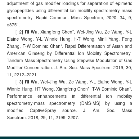
adjustment of gas modifier loadings for separation of epimeric
glycopeptides using differential ion mobility spectrometry mass
spectrometry. Rapid Commun. Mass Spectrom, 2020, 34, 9,
e8751.
[12]
Ri Wu
, Xiangfeng Chen*, Wei-Jing Wu, Ze Wang, Y-L
Elaine Wong, Y-L Winnie Hung, H-T Wong, Minli Yang, Feng
Zhang, T-W Dominic Chan*. Rapid Differentiation of Asian and
American Ginseng by Differential Ion Mobility Spectrometry-
Tandem Mass Spectrometry Using Stepwise Modulation of Gas
Modifier Concentration. J. Am. Soc. Mass Spectrom. 2019, 30,
11, 2212–2221
[13]
Ri Wu
, Wei-Jing Wu, Ze Wang, Y-L Elaine Wong, Y-L
Winnie Hung, HT Wong, Xiangfeng Chen*, T-W Dominic Chan*.
Performance enhancements in differential ion mobility
spectrometry-mass spectrometry (DMS-MS) by using a
modified CaptiveSpray source. J. Am. Soc. Mass
Spectrom. 2018, 29, 11, 2199–2207.