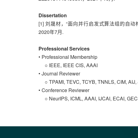
Dissertation
[1] 刘晟材，“面向并行启发式算法组的自
2020年7月.
Professional Services
• Professional Membership
○ IEEE, IEEE CIS, AAAI
• Journal Reviewer
○ TPAMI, TEVC, TCYB, TNNLS, CIM, AIJ,
• Conference Reviewer
○ NeurIPS, ICML, AAAI, IJCAI, ECAI, GE