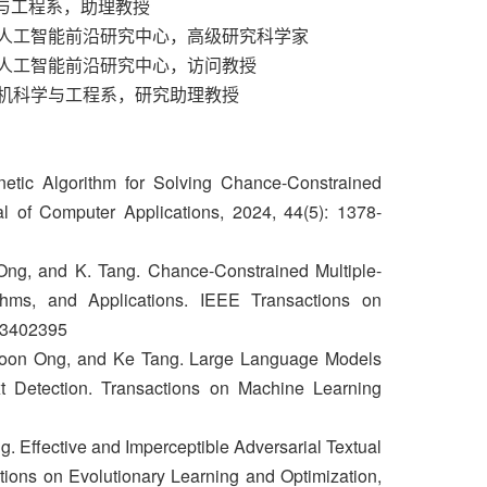
学与工程系，助理教授
究局，人工智能前沿研究中心，高级研究科学家
局，人工智能前沿研究中心，访问教授
计算机科学与工程系，研究助理教授
netic Algorithm for Solving Chance-Constrained
l of Computer Applications, 2024, 44(5): 1378-
. Ong, and K. Tang. Chance-Constrained Multiple-
hms, and Applications. IEEE Transactions on
.3402395
-Soon Ong, and Ke Tang. Large Language Models
 Detection. Transactions on Machine Learning
ng. Eﬀective and Imperceptible Adversarial Textual
ctions on Evolutionary Learning and Optimization,