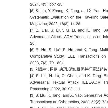
2024, 4(3), pp.1-23.
[8] S. Liu, Y. Zhang, K. Tang, and X. Yao. 
Systematic Evaluation on the Traveling Sal
Magazine, 2023, 18(3): 14-28.
[7] Z. Dai, S. Liu*, Q. Li, and K. Tang. S
Adversarial Attack. ACM Transactions on Int
20.
[6] R. He, S. Liu*, S. He, and K. Tang. Mul
Comparative Study. IEEE Transactions on E
2023, 7(3): 791-804.
[5] 刘晟材 , 杨鹏, 唐珂. 近似最优并行算法组智能
[4] S. Liu, N. Lu, C. Chen, and K. Tang. Eﬃ
Adversarial Textual Attack. IEEE/ACM 
Processing, 2022, 30: 98-111.
[3] S. Liu, K. Tang, and X. Yao. Generative Ad
Transactions on Cybernetics, 2022, 52(2): 78