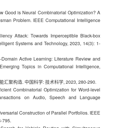
How Good is Neural Combinatorial Optimization? A
esman Problem. IEEE Computational Intelligence
aliency Attack: Towards Imperceptible Black-box
elligent Systems and Technology, 2023, 14(3): 1-
ti-Domain Active Learning: Literature Review and
merging Topics in Computational Intelligence,
汇聚构造. 中国科学: 技术科学, 2023, 280-290.
cient Combinatorial Optimization for Word-level
Transactions on Audio, Speech and Language
versarial Construction of Parallel Portfolios. IEEE
4-795.