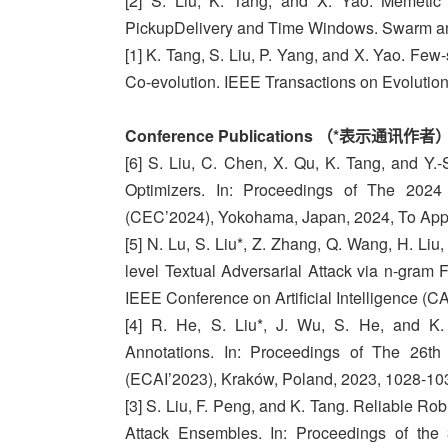
[2] S. Liu, K. Tang, and X. Yao. Memetic
PickupDelivery and Time Windows. Swarm an
[1] K. Tang, S. Liu, P. Yang, and X. Yao. Few-
Co-evolution. IEEE Transactions on Evolution
Conference Publications （*表示通讯作者
[6] S. Liu, C. Chen, X. Qu, K. Tang, and Y
Optimizers. In: Proceedings of The 202
(CEC’2024), Yokohama, Japan, 2024, To Ap
[5] N. Lu, S. Liu*, Z. Zhang, Q. Wang, H. Li
level Textual Adversarial Attack via n-gram
IEEE Conference on Artificial Intelligence (C
[4] R. He, S. Liu*, J. Wu, S. He, and K. 
Annotations. In: Proceedings of The 26th 
(ECAI’2023), Kraków, Poland, 2023, 1028-10
[3] S. Liu, F. Peng, and K. Tang. Reliable Ro
Attack Ensembles. In: Proceedings of the 