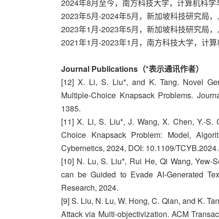
2024年8月至今，南方科技大学，计算机科
2023年5月-2024年5月，新加坡科技研
2023年1月-2023年5月，新加坡科技研究
2021年1月-2023年1月，南方科技大学，
Journal Publications（*表示通讯作者）
[12] X. Li, S. Liu*, and K. Tang. Novel Ge
Multiple-Choice Knapsack Problems. Journa
1385.
[11] X. Li, S. Liu*, J. Wang, X. Chen, Y.-S
Choice Knapsack Problem: Model, Algorit
Cybernetics, 2024, DOI: 10.1109/TCYB.2024
[10] N. Lu, S. Liu*, Rui He, Qi Wang, Yew
can be Guided to Evade AI-Generated Text
Research, 2024.
[9] S. Liu, N. Lu, W. Hong, C. Qian, and K. Ta
Attack via Multi-objectivization. ACM Transa