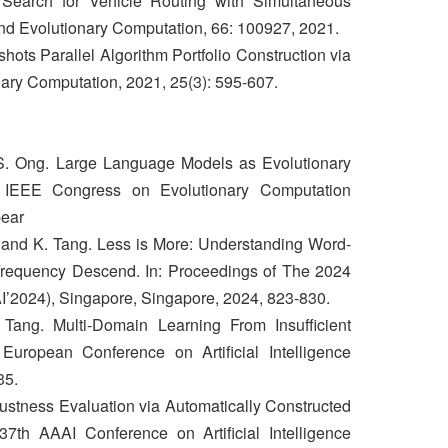
 Search for Vehicle Routing with Simultaneous
d Evolutionary Computation, 66: 100927, 2021.
shots Parallel Algorithm Portfolio Construction via
ary Computation, 2021, 25(3): 595-607.
）
.-S. Ong. Large Language Models as Evolutionary
4 IEEE Congress on Evolutionary Computation
pear
u, and K. Tang. Less is More: Understanding Word-
 Frequency Descend. In: Proceedings of The 2024
AI’2024), Singapore, Singapore, 2024, 823-830.
Tang. Multi-Domain Learning From Insufficient
European Conference on Artificial Intelligence
35.
bustness Evaluation via Automatically Constructed
37th AAAI Conference on Artiﬁcial Intelligence