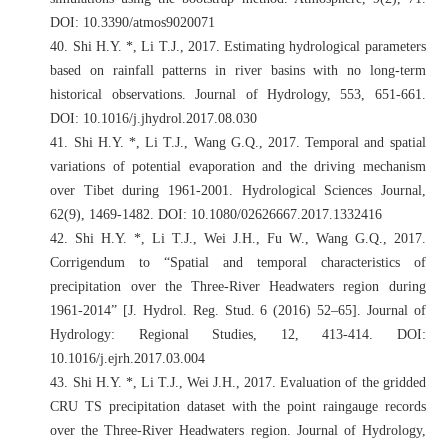
DOI: 10.3390/atmos9020071
40.
Shi H.Y. *, Li T.J., 2017. Estimating hydrological parameters
based on rainfall patterns in river basins with no long-term
historical observations. Journal of Hydrology, 553, 651-661.
DOI: 10.1016/j.jhydrol.2017.08.030
41.
Shi H.Y. *, Li T.J., Wang G.Q., 2017. Temporal and spatial
variations of potential evaporation and the driving mechanism
over Tibet during 1961-2001. Hydrological Sciences Journal,
62(9), 1469-1482. DOI: 10.1080/02626667.2017.1332416
42.
Shi H.Y. *, Li T.J., Wei J.H., Fu W., Wang G.Q., 2017.
Corrigendum to “Spatial and temporal characteristics of
precipitation over the Three-River Headwaters region during
1961-2014” [J. Hydrol. Reg. Stud. 6 (2016) 52–65]. Journal of
Hydrology: Regional Studies, 12, 413-414. DOI:
10.1016/j.ejrh.2017.03.004
43.
Shi H.Y. *, Li T.J., Wei J.H., 2017. Evaluation of the gridded
CRU TS precipitation dataset with the point raingauge records
over the Three-River Headwaters region. Journal of Hydrology,