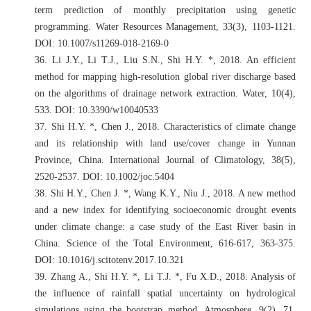
term prediction of monthly precipitation using genetic
programming. Water Resources Management, 33(3), 1103-1121.
DOI: 10.1007/s11269-018-2169-0
36.
Li J.Y., Li T.J., Liu S.N., Shi H.Y. *, 2018. An efficient
method for mapping high-resolution global river discharge based
on the algorithms of drainage network extraction. Water, 10(4),
533. DOI: 10.3390/w10040533
37.
Shi H.Y. *, Chen J., 2018. Characteristics of climate change
and its relationship with land use/cover change in Yunnan
Province, China. International Journal of Climatology, 38(5),
2520-2537. DOI: 10.1002/joc.5404
38.
Shi H.Y., Chen J. *, Wang K.Y., Niu J., 2018. A new method
and a new index for identifying socioeconomic drought events
under climate change: a case study of the East River basin in
China. Science of the Total Environment, 616-617, 363-375.
DOI: 10.1016/j.scitotenv.2017.10.321
39.
Zhang A., Shi H.Y. *, Li T.J. *, Fu X.D., 2018. Analysis of
the influence of rainfall spatial uncertainty on hydrological
simulations using the bootstrap method. Atmosphere, 9(2), 71.