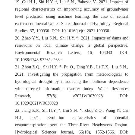
19.
Cai H.J., Shi H.Y. *, Liu S.N., Babovic V., 2021. Impacts of
regional characteristics on improving accuracy of groundwater
level prediction using machine learning: the case of central
eastern continental United States. Journal of Hydrology: Regional
Studies, 37, 100930. DOI: 10.1016/j.ejrh.2021.100930
20.
Zhao Y.Y., Liu S.N., Shi H.Y. *, 2021. Impacts of dams and
reservoirs on local climate change: a global perspective.
Environmental Research Letters, 16, 104043. DOI:
10.1088/1748-9326/ac263c
21.
Zhou Z.Q., Shi H.Y. *, Fu Q., Ding Y.B., Li T.X., Liu S.N.,
2021. Investigating the propagation from meteorological to
hydrological drought by introducing the nonlinear dependence
with directed information transfer index. Water Resources
Research, 57(8), e2021WR030028. DOI:
10.1029/2021WR030028
22.
Jiang Z.P., Shi H.Y. *, Liu S.N. *, Zhou Z.Q., Wang Y., Cai
H.J., 2021. Evolution characteristics of potential
evapotranspiration over the Three-River Headwaters Region.
Hydrological Sciences Journal, 66(10), 1552-1566. DOI: