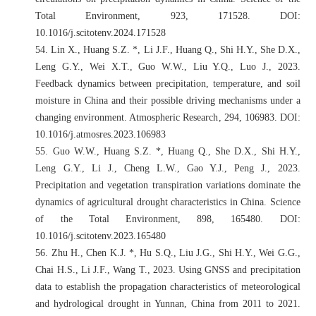
Total Environment, 923, 171528. DOI:
10.1016/j.scitotenv.2024.171528
54.
Lin X., Huang S.Z. *, Li J.F., Huang Q., Shi H.Y., She D.X.,
Leng G.Y., Wei X.T., Guo W.W., Liu Y.Q., Luo J., 2023.
Feedback dynamics between precipitation, temperature, and soil
moisture in China and their possible driving mechanisms under a
changing environment. Atmospheric Research, 294, 106983. DOI:
10.1016/j.atmosres.2023.106983
55.
Guo W.W., Huang S.Z. *, Huang Q., She D.X., Shi H.Y.,
Leng G.Y., Li J., Cheng L.W., Gao Y.J., Peng J., 2023.
Precipitation and vegetation transpiration variations dominate the
dynamics of agricultural drought characteristics in China. Science
of the Total Environment, 898, 165480. DOI:
10.1016/j.scitotenv.2023.165480
56.
Zhu H., Chen K.J. *, Hu S.Q., Liu J.G., Shi H.Y., Wei G.G.,
Chai H.S., Li J.F., Wang T., 2023. Using GNSS and precipitation
data to establish the propagation characteristics of meteorological
and hydrological drought in Yunnan, China from 2011 to 2021.