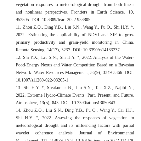
vegetation responses to meteorological drought from both linear
and nonlinear perspectives. Frontiers in Earth Science, 10,
953805. DOI: 10.3389/feart.2022.953805
11.
Zhou Z.Q., Ding Y.B., Liu S.N., Wang Y., Fu Q., Shi H.Y. *,
2022. Estimating the applicability of NDVI and SIF to gross
primary productivity and grain-yield monitoring in China.
Remote Sensing, 14(13), 3237. DOI: 10.3390/rs14133237
12.
Shi Y.X., Liu S.N., Shi H.Y. *, 2022. Analysis of the Water-
Food-Energy Nexus and Water Competition Based on a Bayesian
Network. Water Resources Management, 36(9), 3349-3366. DOI:
10.1007/s11269-022-03205-1
13.
Shi H.Y. *, Sivakumar B., Liu S.N., Tan X.Z., Najibi N.,
2022. Extreme Hydro-Climate Events: Past, Present, and Future.
Atmosphere, 13(5), 843. DOI: 10.3390/atmos13050843
14.
Zhou Z.Q., Liu S.N., Ding Y.B., Fu Q., Wang Y., Cai H.J.,
Shi H.Y. *, 2022. Assessing the responses of vegetation to
meteorological drought and its influencing factors with partial
wavelet coherence analysis. Journal of Environmental
Management, 311, 114879. DOI: 10.1016/j.jenvman.2022.114879