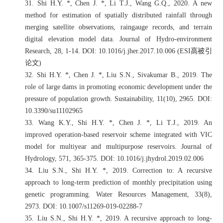
31.
Shi H.Y. *, Chen J. *, Li T.J., Wang G.Q., 2020. A new
method for estimation of spatially distributed rainfall through
merging satellite observations, raingauge records, and terrain
digital elevation model data. Journal of Hydro-environment
Research, 28, 1
-14. DOI: 10.1016/j.jher.2017.10.006 (ESI
高被引
论文
)
32.
Shi H.Y. *, Chen J. *, Liu S.N., Sivakumar B., 2019. The
role of large dams in promoting economic development under the
pressure of population growth. Sustainability, 11(10), 2965. DOI:
10.3390/su11102965
33.
Wang K.Y., Shi H.Y. *, Chen J. *, Li T.J., 2019. An
improved operation-based reservoir scheme integrated with VIC
model for multiyear and multipurpose reservoirs. Journal of
Hydrology, 571, 365-375. DOI: 10.1016/j.jhydrol.2019.02.006
34.
Liu S.N., Shi H.Y. *, 2019. Correction to: A recursive
approach to long-term prediction of monthly precipitation using
genetic programming. Water Resources Management, 33(8),
2973. DOI: 10.1007/s11269-019-02288-7
35.
Liu S.N., Shi H.Y. *, 2019. A recursive approach to long-