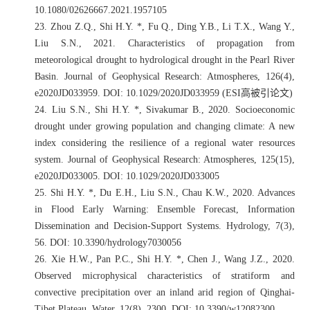
10.1080/02626667.2021.1957105
23.
Zhou Z.Q., Shi H.Y. *, Fu Q., Ding Y.B., Li T.X., Wang Y.,
Liu S.N., 2021. Characteristics of propagation from
meteorological drought to hydrological drought in the Pearl River
Basin. Journal of Geophysical Research: Atmospheres, 126(4),
e2020JD033959. DOI
: 10.1029/2020JD033959 (ESI
高被引论文
)
24.
Liu S.N., Shi H.Y. *, Sivakumar B., 2020. Socioeconomic
drought under growing population and changing climate: A new
index considering the resilience of a regional water resources
system. Journal of Geophysical Research: Atmospheres, 125(15),
e2020JD033005. DOI: 10.1029/2020JD033005
25.
Shi H.Y. *, Du E.H., Liu S.N., Chau K.W., 2020. Advances
in Flood Early Warning: Ensemble Forecast, Information
Dissemination and Decision-Support Systems. Hydrology, 7(3),
56. DOI: 10.3390/hydrology7030056
26.
Xie H.W., Pan P.C., Shi H.Y. *, Chen J., Wang J.Z., 2020.
Observed microphysical characteristics of stratiform and
convective precipitation over an inland arid region of Qinghai-
Tibet Plateau. Water, 12(8), 2300. DOI: 10.3390/w12082300