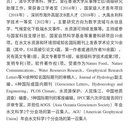
/
员），清华大学本科、博士。曾在香港大学从事博士后
高级研究
2014
助理工作，荣获香江学者奖（
年）、国家级人才青年项目
2018
B
2018
（
年）、深圳市海外高层次
类人才（
年）、大禹水利科
2022
学技术一等奖（
年）。主要研究方向为数字流域与水信息
学、气候变化下极端水文事件、水资源可持续发展等。主持或参
10
与国家科技支撑计划、国家自然科学基金等重要科研项目
余
70
项。在水文水资源和环境领域知名国际期刊上发表学术论文
余
ESI
4
50
篇（其中，
高被引论文
篇，第一作者或通讯作者
余篇），
1
4
2
另有英文专著
部，英文专著章节
部，省部级科学技术成果
项，
1
1
Nature Food
Nature
发明专利
项，软件著作权
项。受邀作为
、
Communications
Water Resources Research
Geophysical Research
、
、
Letters
30
Journal of Hydrology
等
余种知名国际期刊的审稿人，
副主
6
Geoscience Letters
Hydroecology and
编，
种国际或国内期刊（
、
Engineering
PLOS Climate
、
、水资源保护、人民珠江、中国地质
5
IPCC
调查）编委，
种国际期刊的客座编辑，
第六次评估报告同行
AOGS
Asia Oceania Geosciences Society
评审专家，并担任
（
）年会
2
AGU
American Geophysical
水文科学
个分会场的第一召集人、
（
Union
1
）年会水文科学
个分会场的第一召集人