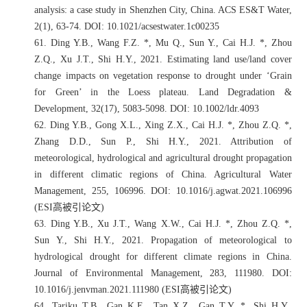
analysis: a case study in Shenzhen City, China. ACS ES&T Water,
2(1), 63-74. DOI: 10.1021/acsestwater.1c00235
61.
Ding Y.B., Wang F.Z. *, Mu Q., Sun Y., Cai H.J. *, Zhou
Z.Q., Xu J.T., Shi H.Y., 2021. Estimating land use/land cover
change impacts on vegetation response to drought under ‘Grain
for Green’ in the Loess plateau. Land Degradation &
Development, 32(17), 5083-5098. DOI: 10.1002/ldr.4093
62.
Ding Y.B., Gong X.L., Xing Z.X., Cai H.J. *, Zhou Z.Q. *,
Zhang D.D., Sun P., Shi H.Y., 2021. Attribution of
meteorological, hydrological and agricultural drought propagation
in different climatic regions of China. Agricultural Water
Management, 255, 10699
6. DOI: 10.1016/j.agwat.2021.106996
(ESI
高被引论文
)
63.
Ding Y.B., Xu J.T., Wang X.W., Cai H.J. *, Zhou Z.Q. *,
Sun Y., Shi H.Y., 2021. Propagation of meteorological to
hydrological drought for different climate regions in China.
Journal of Environmental Management, 283, 111980. DOI:
10.1016/j.jenvman.2021.1119
80 (ESI
高被引论文
)
64.
Tariku T.B., Gan K.E., Tan X.Z., Gan T.Y. *, Shi H.Y.,