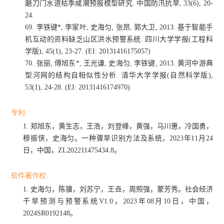
磨刀门水道枯季咸潮预报模型研究
.
中国防汛抗旱
, 33(6), 20-
24.
69.
李铁键
*,
李家叶
,
史海匀
,
张昂
,
郭大卫
, 2013.
基于智能手
机互动的资料缺乏山区洪水预警系统
.
四川大学学报
(
工程科
学版
), 45(1), 23-27. (EI: 20131416175057)
70.
张丽
,
傅旭东
*,
王光谦
,
史海匀
,
李铁键
, 2013.
黄河中游典
型河网的结构自相似性分析
.
清华大学学报
(
自然科学版
),
53(1), 24-28. (EI: 20131416174970)
专利
:
1.
郑旭东，黄生志，王浩，刘登峰，黄强，马川惠，冷国勇，
穆振侠，史海匀。一种骤旱识别方法及系统，
2023
年
11
月
24
日，中国，
ZL202211475434.8
。
软件著作权
:
1.
史海匀，陈骥，刘苏宁，王垚，周照强，蒙芳秀。社会经济
干旱预测与预警系统
V1.0
，
2023
年
08
月
10
日，中国，
2024SR0192148
。