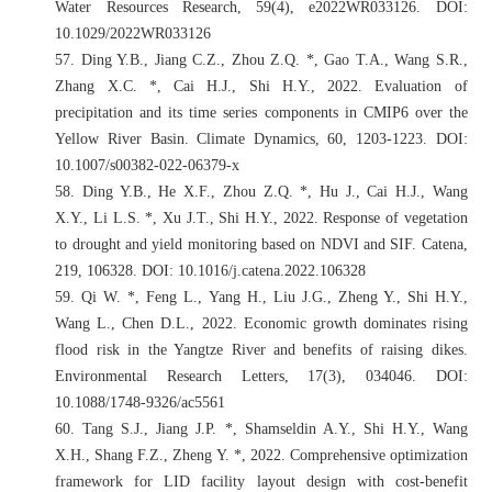
Water Resources Research, 59(4), e2022WR033126. DOI:
10.1029/2022WR033126
57.
Ding Y.B., Jiang C.Z., Zhou Z.Q. *, Gao T.A., Wang S.R.,
Zhang X.C. *, Cai H.J., Shi H.Y., 2022. Evaluation of
precipitation and its time series components in CMIP6 over the
Yellow River Basin. Climate Dynamics, 60, 1203-1223. DOI:
10.1007/s00382-022-06379-x
58.
Ding Y.B., He X.F., Zhou Z.Q. *, Hu J., Cai H.J., Wang
X.Y., Li L.S. *, Xu J.T., Shi H.Y., 2022. Response of vegetation
to drought and yield monitoring based on NDVI and SIF. Catena,
219, 106328. DOI: 10.1016/j.catena.2022.106328
59.
Qi W. *, Feng L., Yang H., Liu J.G., Zheng Y., Shi H.Y.,
Wang L., Chen D.L., 2022. Economic growth dominates rising
flood risk in the Yangtze River and benefits of raising dikes.
Environmental Research Letters, 17(3), 034046. DOI:
10.1088/1748-9326/ac5561
60.
Tang S.J., Jiang J.P. *, Shamseldin A.Y., Shi H.Y., Wang
X.H., Shang F.Z., Zheng Y. *, 2022. Comprehensive optimization
framework for LID facility layout design with cost-benefit