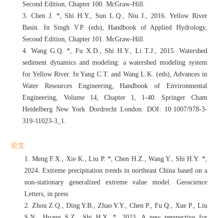
Second Edition, Chapter 100. McGraw-Hill.
3.
Chen J. *, Shi H.Y., Sun L.Q., Niu J., 2016. Yellow River
Basin. In Singh V.P. (eds), Handbook of Applied Hydrology,
Second Edition, Chapter 101. McGraw-Hill.
4.
Wang G.Q. *, Fu X.D., Shi H.Y., Li T.J., 2015. Watershed
sediment dynamics and modeling: a watershed modeling system
for Yellow River. In Yang C.T. and Wang L.K. (eds), Advances in
Water Resources Engineering, Handbook of Environmental
Engineering, Volume 14, Chapter 1, 1-40. Springer Cham
Heidelberg New York Dordrecht London. DOI: 10.1007/978-3-
319-11023-3_1.
论文
:
1.
Meng F.X., Xie K., Liu P. *, Chen H.Z., Wang Y., Shi H.Y. *,
2024. Extreme precipitation trends in northeast China based on a
non-stationary generalized extreme value model. Geoscience
Letters, in press
2.
Zhou Z.Q., Ding Y.B., Zhao Y.Y., Chen P., Fu Q., Xue P., Liu
S.N., Huang S.Z., Shi H.Y. *, 2023. A new perspective for