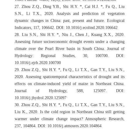
27.
Zhou Z.Q., Ding Y.B., Shi H.Y. *, Cai H.J. *, Fu Q., Liu
S.N., Li T.X., 2020. Analysis and prediction of vegetation
dynamic changes in China: past, present and future. Ecological
Indicators, 117, 106642. DOI: 10.1016/j.ecolind.2020.106642
28.
Liu S.N., Shi H.Y. *, Niu J., Chen J., Kuang X.X., 2020.
Assessing future socioeconomic drought events under a changing
climate over the Pearl River basin in South China. Journal of
Hydrology: Regional Studies, 30, 100700. DOI:
10.1016/j.ejrh.2020.100700
29.
Zhou Z.Q., Shi H.Y. *, Fu Q., Li T.X., Gan T.Y., Liu S.N.,
2020. Assessing spatiotemporal characteristics of drought and its
effects on climate-induced yield of maize in Northeast China.
Journal of Hydrology, 588, 125097. DOI:
10.1016/j.jhydrol.2020.125097
30.
Zhou Z.Q., Shi H.Y. *, Fu Q., Li T.X., Gan T.Y., Liu S.N.,
Liu K., 2020. Is the cold region in Northeast China still getting
warmer under climate change impact? Atmospheric Research,
237, 104864. DOI: 10.1016/j.atmosres.2020.104864