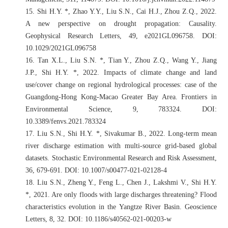
15.
Shi H.Y. *, Zhao Y.Y., Liu S.N., Cai H.J., Zhou Z.Q., 2022.
A new perspective on drought propagation: Causality.
Geophysical Research Letters, 49, e2021GL096758. DOI:
10.1029/2021GL096758
16.
Tan X.L., Liu S.N. *, Tian Y., Zhou Z.Q., Wang Y., Jiang
J.P., Shi H.Y. *, 2022. Impacts of climate change and land
use/cover change on regional hydrological processes: case of the
Guangdong-Hong Kong-Macao Greater Bay Area. Frontiers in
Environmental Science, 9, 783324. DOI:
10.3389/fenvs.2021.783324
17.
Liu S.N., Shi H.Y. *, Sivakumar B., 2022. Long-term mean
river discharge estimation with multi-source grid-based global
datasets. Stochastic Environmental Research and Risk Assessment,
36, 679-691. DOI: 10.1007/s00477-021-02128-4
18.
Liu S.N., Zheng Y., Feng L., Chen J., Lakshmi V., Shi H.Y.
*, 2021. Are only floods with large discharges threatening? Flood
characteristics evolution in the Yangtze River Basin. Geoscience
Letters, 8, 32. DOI: 10.1186/s40562-021-00203-w