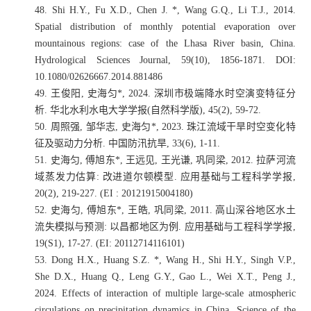
48.
Shi H.Y., Fu X.D., Chen J. *, Wang G.Q., Li T.J., 2014.
Spatial distribution of monthly potential evaporation over
mountainous regions: case of the Lhasa River basin, China.
Hydrological Sciences Journal, 59(10), 1856-1871. DOI:
10.1080/02626667.2014.881486
49.
王俊阳
,
史海匀
*, 2024.
深圳市极端降水时空演变特征分
析
.
华北水利水电大学学报
(
自然科学版
), 45(2), 59-72.
50.
周照强
,
邹华志
,
史海匀
*, 2023.
珠江流域干旱时空变化特
征及驱动力分析
.
中国防汛抗旱
, 33(6), 1-11.
51.
史海匀
,
傅旭东
*,
王远见
,
王光谦
,
巩同梁
, 2012.
拉萨河流
域蒸发力估算
:
改进道尔顿模型
.
应用基础与工程科学学报
,
20(2), 219-227. (EI : 20121915004180)
52.
史海匀
,
傅旭东
*,
王皓
,
巩同梁
, 2011.
高山深谷地区水土
流失模拟与预测
:
以昌都地区为例
.
应用基础与工程科学学报
,
19(S1), 17-27. (EI: 20112714116101)
53.
Dong H.X., Huang S.Z. *, Wang H., Shi H.Y., Singh V.P.,
She D.X., Huang Q., Leng G.Y., Gao L., Wei X.T., Peng J.,
2024. Effects of interaction of multiple large-scale atmospheric
circulations on precipitation dynamics in China. Science of the