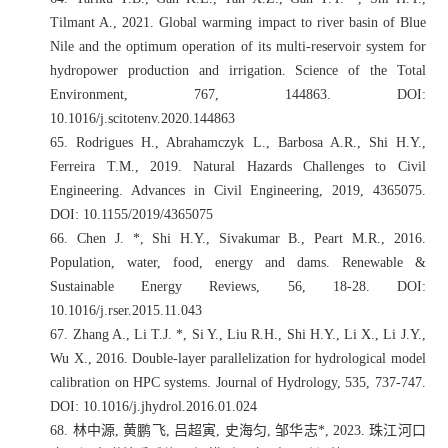
Tilmant A., 2021. Global warming impact to river basin of Blue
Nile and the optimum operation of its multi-reservoir system for
hydropower production and irrigation. Science of the Total
Environment, 767, 144863. DOI:
10.1016/j.scitotenv.2020.144863
65.
Rodrigues H., Abrahamczyk L., Barbosa A.R., Shi H.Y.,
Ferreira T.M., 2019. Natural Hazards Challenges to Civil
Engineering. Advances in Civil Engineering, 2019, 4365075.
DOI: 10.1155/2019/4365075
66.
Chen J. *, Shi H.Y., Sivakumar B., Peart M.R., 2016.
Population, water, food, energy and dams. Renewable &
Sustainable Energy Reviews, 56, 18-28. DOI:
10.1016/j.rser.2015.11.043
67.
Zhang A., Li T.J. *, Si Y., Liu R.H., Shi H.Y., Li X., Li J.Y.,
Wu X., 2016. Double-layer parallelization for hydrological model
calibration on HPC systems. Journal of Hydrology, 535, 737-747.
DOI: 10.1016/j.jhydrol.2016.01.024
68.
林中源
,
黄鹏飞
,
吕超寅
,
史海匀
,
邹华志
*, 2023.
珠江河口