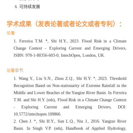
6.
可持续发展
学术成果（发表论著或者论文或者专利）：
论著
:
1.
Ferreira T.M. *, Shi H.Y., 2023. Flood Risk in a Climate
Change Context - Exploring Current and Emerging Drivers,
ISBN: 978-1-80356-603-0, IntechOpen, London, UK.
论著章节
:
1.
Wang Y., Liu S.N., Zhou Z.Q., Shi H.Y. *, 2023. Threshold
Recognition Based on Non-stationarity of Extreme Rainfall in the
Middle and Lower Reaches of the Yangtze River Basin. In Ferreira
T.M. and Shi H.Y. (eds), Flood Risk in a Climate Change Context
- Exploring Current and Emerging Drivers, DOI:
10.5772/intechopen.109866.
2.
Chen J. *, Shi H.Y., Sun L.Q., Niu J., 2016. Yangtze River
Basin. In Singh V.P. (eds), Handbook of Applied Hydrology,