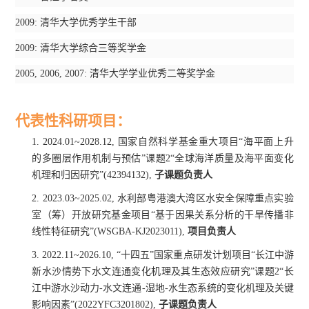
2009:
清华大学优秀学生干部
2009:
清华大学综合三等奖学金
2005, 2006, 2007:
清华大学学业优秀二等奖学金
代表性科研项目：
1.
2024.01~2028.12,
国家自然科学基金重大项目“海平面上升
的多圈层作用机制与预估”课题
2
“全球海洋质量及海平面变化
机理和归因研究”
(42394132),
子课题负责人
2.
2023.03~2025.02,
水利部粤港澳大湾区水安全保障重点实验
室（筹）开放研究基金项目“基于因果关系分析的干旱传播非
线性特征研究”
(WSGBA-KJ2023011),
项目负责人
3.
2022.11~2026.10,
“十四五”国家重点研发计划项目“长江中游
新水沙情势下水文连通变化机理及其生态效应研究”课题
2
“长
江中游水沙动力
-
水文连通
-
湿地
-
水生态系统的变化机理及关键
影响因素”
(2022YFC3201802),
子课题负责人