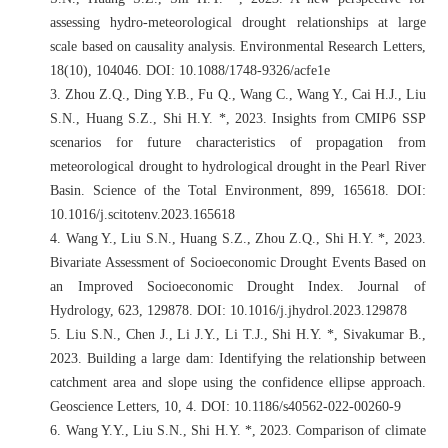
assessing hydro-meteorological drought relationships at large
scale based on causality analysis. Environmental Research Letters,
18(10), 104046. DOI: 10.1088/1748-9326/acfe1e
3.
Zhou Z.Q., Ding Y.B., Fu Q., Wang C., Wang Y., Cai H.J., Liu
S.N., Huang S.Z., Shi H.Y. *, 2023. Insights from CMIP6 SSP
scenarios for future characteristics of propagation from
meteorological drought to hydrological drought in the Pearl River
Basin. Science of the Total Environment, 899, 165618. DOI:
10.1016/j.scitotenv.2023.165618
4.
Wang Y., Liu S.N., Huang S.Z., Zhou Z.Q., Shi H.Y. *, 2023.
Bivariate Assessment of Socioeconomic Drought Events Based on
an Improved Socioeconomic Drought Index. Journal of
Hydrology, 623, 129878. DOI: 10.1016/j.jhydrol.2023.129878
5.
Liu S.N., Chen J., Li J.Y., Li T.J., Shi H.Y. *, Sivakumar B.,
2023. Building a large dam: Identifying the relationship between
catchment area and slope using the confidence ellipse approach.
Geoscience Letters, 10, 4. DOI: 10.1186/s40562-022-00260-9
6.
Wang Y.Y., Liu S.N., Shi H.Y. *, 2023. Comparison of climate