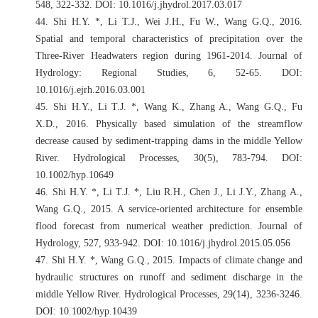
548, 322-332. DOI: 10.1016/j.jhydrol.2017.03.017
44.
Shi H.Y. *, Li T.J., Wei J.H., Fu W., Wang G.Q., 2016.
Spatial and temporal characteristics of precipitation over the
Three-River Headwaters region during 1961-2014. Journal of
Hydrology: Regional Studies, 6, 52-65. DOI:
10.1016/j.ejrh.2016.03.001
45.
Shi H.Y., Li T.J. *, Wang K., Zhang A., Wang G.Q., Fu
X.D., 2016. Physically based simulation of the streamflow
decrease caused by sediment-trapping dams in the middle Yellow
River. Hydrological Processes, 30(5), 783-794. DOI:
10.1002/hyp.10649
46.
Shi H.Y. *, Li T.J. *, Liu R.H., Chen J., Li J.Y., Zhang A.,
Wang G.Q., 2015. A service-oriented architecture for ensemble
flood forecast from numerical weather prediction. Journal of
Hydrology, 527, 933-942. DOI: 10.1016/j.jhydrol.2015.05.056
47.
Shi H.Y. *, Wang G.Q., 2015. Impacts of climate change and
hydraulic structures on runoff and sediment discharge in the
middle Yellow River. Hydrological Processes, 29(14), 3236-3246.
DOI: 10.1002/hyp.10439