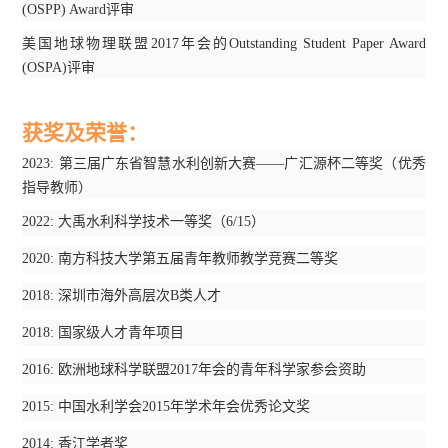
(OSPP) Award
评审
美国地球物理联盟
2017
年会的
Outstanding Student Paper Award
(OSPA)
评审
获奖及荣誉
：
2023:
第三届广东省智慧水利创新大赛
——
广汇源杯二等奖（优秀
指导教师）
2022:
大禹水利科学技术一等奖（
6/15
）
2020:
南方科技大学第五届青年教师教学竞赛二等奖
2018:
深圳市海外高层次
B
类人才
2018:
国家级人才青年项目
2016:
欧洲地球科学联盟
2017
年会的青年科学家参会资助
2015:
中国水利学会
2015
年学术年会优秀论文奖
2014:
香江学者奖