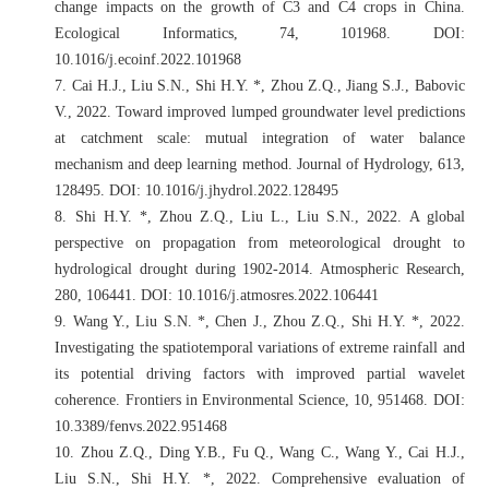
change impacts on the growth of C3 and C4 crops in China.
Ecological Informatics, 74, 101968. DOI:
10.1016/j.ecoinf.2022.101968
7.
Cai H.J., Liu S.N., Shi H.Y. *, Zhou Z.Q., Jiang S.J., Babovic
V., 2022. Toward improved lumped groundwater level predictions
at catchment scale: mutual integration of water balance
mechanism and deep learning method. Journal of Hydrology, 613,
128495. DOI: 10.1016/j.jhydrol.2022.128495
8.
Shi H.Y. *, Zhou Z.Q., Liu L., Liu S.N., 2022. A global
perspective on propagation from meteorological drought to
hydrological drought during 1902-2014. Atmospheric Research,
280, 106441. DOI: 10.1016/j.atmosres.2022.106441
9.
Wang Y., Liu S.N. *, Chen J., Zhou Z.Q., Shi H.Y. *, 2022.
Investigating the spatiotemporal variations of extreme rainfall and
its potential driving factors with improved partial wavelet
coherence. Frontiers in Environmental Science, 10, 951468. DOI:
10.3389/fenvs.2022.951468
10.
Zhou Z.Q., Ding Y.B., Fu Q., Wang C., Wang Y., Cai H.J.,
Liu S.N., Shi H.Y. *, 2022. Comprehensive evaluation of