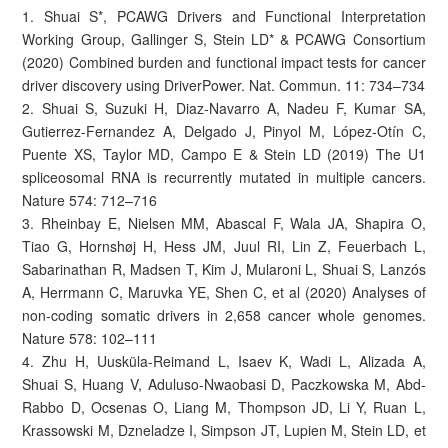
1. Shuai S*, PCAWG Drivers and Functional Interpretation
Working Group, Gallinger S, Stein LD* & PCAWG Consortium
(2020) Combined burden and functional impact tests for cancer
driver discovery using DriverPower. Nat. Commun. 11: 734–734
2. Shuai S, Suzuki H, Diaz-Navarro A, Nadeu F, Kumar SA,
Gutierrez-Fernandez A, Delgado J, Pinyol M, López-Otín C,
Puente XS, Taylor MD, Campo E & Stein LD (2019) The U1
spliceosomal RNA is recurrently mutated in multiple cancers.
Nature 574: 712–716
3. Rheinbay E, Nielsen MM, Abascal F, Wala JA, Shapira O,
Tiao G, Hornshøj H, Hess JM, Juul RI, Lin Z, Feuerbach L,
Sabarinathan R, Madsen T, Kim J, Mularoni L, Shuai S, Lanzós
A, Herrmann C, Maruvka YE, Shen C, et al (2020) Analyses of
non-coding somatic drivers in 2,658 cancer whole genomes.
Nature 578: 102–111
4. Zhu H, Uusküla-Reimand L, Isaev K, Wadi L, Alizada A,
Shuai S, Huang V, Aduluso-Nwaobasi D, Paczkowska M, Abd-
Rabbo D, Ocsenas O, Liang M, Thompson JD, Li Y, Ruan L,
Krassowski M, Dzneladze I, Simpson JT, Lupien M, Stein LD, et