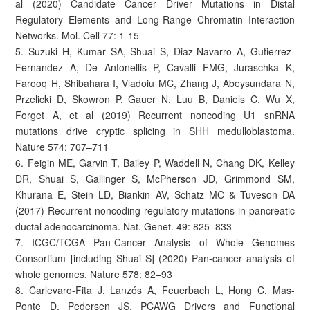
al (2020) Candidate Cancer Driver Mutations in Distal
Regulatory Elements and Long-Range Chromatin Interaction
Networks. Mol. Cell 77: 1-15
5. Suzuki H, Kumar SA, Shuai S, Diaz-Navarro A, Gutierrez-
Fernandez A, De Antonellis P, Cavalli FMG, Juraschka K,
Farooq H, Shibahara I, Vladoiu MC, Zhang J, Abeysundara N,
Przelicki D, Skowron P, Gauer N, Luu B, Daniels C, Wu X,
Forget A, et al (2019) Recurrent noncoding U1 snRNA
mutations drive cryptic splicing in SHH medulloblastoma.
Nature 574: 707–711
6. Feigin ME, Garvin T, Bailey P, Waddell N, Chang DK, Kelley
DR, Shuai S, Gallinger S, McPherson JD, Grimmond SM,
Khurana E, Stein LD, Biankin AV, Schatz MC & Tuveson DA
(2017) Recurrent noncoding regulatory mutations in pancreatic
ductal adenocarcinoma. Nat. Genet. 49: 825–833
7. ICGC/TCGA Pan-Cancer Analysis of Whole Genomes
Consortium [including Shuai S] (2020) Pan-cancer analysis of
whole genomes. Nature 578: 82–93
8. Carlevaro-Fita J, Lanzós A, Feuerbach L, Hong C, Mas-
Ponte D, Pedersen JS, PCAWG Drivers and Functional