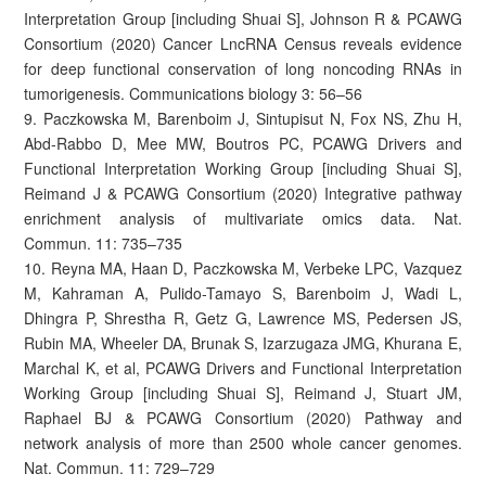
Interpretation Group [including Shuai S], Johnson R & PCAWG
Consortium (2020) Cancer LncRNA Census reveals evidence
for deep functional conservation of long noncoding RNAs in
tumorigenesis. Communications biology 3: 56–56
9. Paczkowska M, Barenboim J, Sintupisut N, Fox NS, Zhu H,
Abd-Rabbo D, Mee MW, Boutros PC, PCAWG Drivers and
Functional Interpretation Working Group [including Shuai S],
Reimand J & PCAWG Consortium (2020) Integrative pathway
enrichment analysis of multivariate omics data. Nat.
Commun. 11: 735–735
10. Reyna MA, Haan D, Paczkowska M, Verbeke LPC, Vazquez
M, Kahraman A, Pulido-Tamayo S, Barenboim J, Wadi L,
Dhingra P, Shrestha R, Getz G, Lawrence MS, Pedersen JS,
Rubin MA, Wheeler DA, Brunak S, Izarzugaza JMG, Khurana E,
Marchal K, et al, PCAWG Drivers and Functional Interpretation
Working Group [including Shuai S], Reimand J, Stuart JM,
Raphael BJ & PCAWG Consortium (2020) Pathway and
network analysis of more than 2500 whole cancer genomes.
Nat. Commun. 11: 729–729