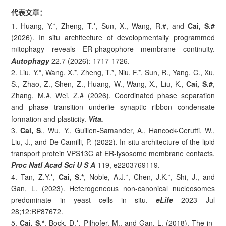
代表文章：
1. Huang, Y.*, Zheng, T.*, Sun, X., Wang, R.#, and
Cai, S.#
(2026). In situ architecture of developmentally programmed
mitophagy reveals ER-phagophore membrane continuity.
Autophagy
22.7 (2026): 1717-1726.
2. Liu, Y.*, Wang, X.*, Zheng, T.*, Niu, F.*, Sun, R., Yang, C., Xu,
S., Zhao, Z., Shen, Z., Huang, W., Wang, X., Liu, K.,
Cai, S.#
,
Zhang, M.#, Wei, Z.# (2026). Coordinated phase separation
and phase transition underlie synaptic ribbon condensate
formation and plasticity.
Vita.
3.
Cai, S
., Wu, Y., Guillen-Samander, A., Hancock-Cerutti, W.,
Liu, J., and De Camilli, P. (2022). In situ architecture of the lipid
transport protein VPS13C at ER-lysosome membrane contacts.
Proc Natl Acad Sci U S A
119, e2203769119.
4. Tan, Z.Y.*,
Cai, S.*
, Noble, A.J.*, Chen, J.K.*, Shi, J., and
Gan, L. (2023). Heterogeneous non-canonical nucleosomes
predominate in yeast cells in situ.
eLife
2023 Jul
28;12:RP87672.
5.
Cai, S.*
, Bock, D.*, Pilhofer, M., and Gan, L. (2018). The in-