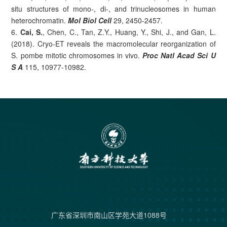
situ structures of mono-, di-, and trinucleosomes in human
heterochromatin.
Mol Biol Cell
29, 2450-2457.
6.
Cai, S.
, Chen, C., Tan, Z.Y., Huang, Y., Shi, J., and Gan, L.
(2018). Cryo-ET reveals the macromolecular reorganization of
S. pombe mitotic chromosomes in vivo.
Proc Natl Acad Sci U
S A
115, 10977-10982.
广东省深圳市南山区学苑大道1088号