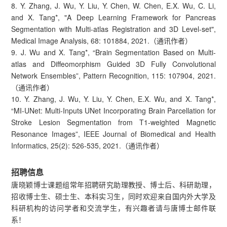
8. Y. Zhang, J. Wu, Y. Liu, Y. Chen, W. Chen, E.X. Wu, C. Li,
and X. Tang*, "A Deep Learning Framework for Pancreas
Segmentation with Multi-atlas Registration and 3D Level-set",
Medical Image Analysis, 68: 101884, 2021.（通讯作者）
9. J. Wu and X. Tang*, “Brain Segmentation Based on Multi-
atlas and Diffeomorphism Guided 3D Fully Convolutional
Network Ensembles”, Pattern Recognition, 115: 107904, 2021.
（通讯作者）
10. Y. Zhang, J. Wu, Y. Liu, Y. Chen, E.X. Wu, and X. Tang*,
“MI-UNet: Multi-Inputs UNet Incorporating Brain Parcellation for
Stroke Lesion Segmentation from T1-weighted Magnetic
Resonance Images”, IEEE Journal of Biomedical and Health
Informatics, 25(2): 526-535, 2021.（通讯作者）
招聘信息
唐晓颖博士课题组常年招聘研究助理教授、博士后、科研助理，
招收博士生、硕士生、本科实习生，同时欢迎来自国内外大学及
科研机构的访问学者和交流学生，有兴趣者请与唐博士邮件联
系！