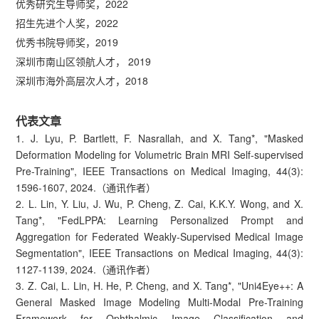
优秀研究生导师奖，2022
招生先进个人奖，2022
优秀书院导师奖，2019
深圳市南山区领航人才， 2019
深圳市海外高层次人才，2018
代表文章
1. J. Lyu, P. Bartlett, F. Nasrallah, and X. Tang*, "Masked
Deformation Modeling for Volumetric Brain MRI Self-supervised
Pre-Training", IEEE Transactions on Medical Imaging, 44(3):
1596-1607, 2024.（通讯作者）
2. L. Lin, Y. Liu, J. Wu, P. Cheng, Z. Cai, K.K.Y. Wong, and X.
Tang*, "FedLPPA: Learning Personalized Prompt and
Aggregation for Federated Weakly-Supervised Medical Image
Segmentation", IEEE Transactions on Medical Imaging, 44(3):
1127-1139, 2024.（通讯作者）
3. Z. Cai, L. Lin, H. He, P. Cheng, and X. Tang*, "Uni4Eye++: A
General Masked Image Modeling Multi-Modal Pre-Training
Framework for Ophthalmic Image Classification and