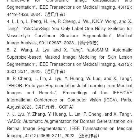
Segmentation", IEEE Transactions on Medical Imaging, 43(12):
4419-4429, 2024.（通讯作者）
4. L. Lin, L. Peng, H. He, P. Cheng, J. Wu, K.K.Y. Wong, and X.
Tang*, “YoloCurvSeg: You Only Label One Noisy Skeleton for
Vessel-style Curvilinear Structure Segmentation”, Medical
Image Analysis, 90: 102937, 2023.（通讯作者）
5. Z. Wang, J. Lyu, and X. Tang*, “autoSMIM: Automatic
Superpixel-based Masked Image Modeling for Skin Lesion
Segmentation”, IEEE Transactions on Medical Imaging, 42(12):
3501-3511, 2023.（通讯作者）
6. P. Cheng, L. Lin, J. Lyu, Y. Huang, W. Luo, and X. Tang*,
“PRIOR: Prototype Representation Joint Learning from Medical
Images and Reports”, Proceedings of the IEEE/CVF
International Conference on Computer Vision (ICCV), Paris,
August 2023.（通讯作者，CCF A）
7. J. Lyu, Y. Zhang, Y. Huang, L. Lin, P. Cheng, and X. Tang*,
“AADG: Automatic Augmentation for Domain Generalization on
Retinal Image Segmentation”, IEEE Transactions on Medical
Imaging, 41(12): 3699-3711, 2022.（通讯作者）