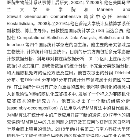
医院生物统计系从事博士后研究, 2002年至2008年他在美国马里
兰大学医学院和Marlene and
Stewart Greenbaum Comprehensive 癌症中心任 Senior
Biostatistician。2008年至2016年他在香港大学统计及精算学系任
副教授、博士生导师。田教授是国际统计学会 (ISI) 当选会员, 他
担任 Computational Statistics & Data Analysis, Statistics and Its
Interface 等四个国际统计学杂志的副主编。他主要的研究领域是
生物统计, 计算统计和社会统计。目前的研究方向包括多元零膨胀
计数数据分析、斜与非对称连续数据分析, (0, 1) 区间上连续比率
数据(以及其推广, 即成份数据)的统计分析, 不完全分类数据分析,
和大维随机矩阵的理论方法及应用。他首次提出的分组 Dirichlet
分布、套Dirichlet 分布和G分布在统计分布领域属于创造性的工
作, 在生物统计中具有广泛而重要的应用; 他将非随机化的概念引
入到敏感性问题的随机化应答技术中, 发展了一个称之为非随机化
应答技术的新研究方向。他首次提出了一个新的组装分解
(assembly-decomposition) 方法用以构造MM算法中的替代函数,
为MM算法在统计学中的广泛应用开辟了新的通道. 2017年他的研
究课题“MM算法中的几类问题之研究及其应用”>获得国家自然科
学基金面上项目的资助。2018年他(排名第二)与南方科技大学环
境科学与工程学院郑焰讲席教授的联合研究课题<<中国北方地下