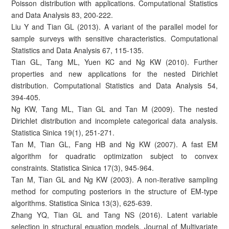
Poisson distribution with applications. Computational Statistics
and Data Analysis 83, 200-222.
Liu Y and Tian GL (2013). A variant of the parallel model for
sample surveys with sensitive characteristics. Computational
Statistics and Data Analysis 67, 115-135.
Tian GL, Tang ML, Yuen KC and Ng KW (2010). Further
properties and new applications for the nested Dirichlet
distribution. Computational Statistics and Data Analysis 54,
394-405.
Ng KW, Tang ML, Tian GL and Tan M (2009). The nested
Dirichlet distribution and incomplete categorical data analysis.
Statistica Sinica 19(1), 251-271.
Tan M, Tian GL, Fang HB and Ng KW (2007). A fast EM
algorithm for quadratic optimization subject to convex
constraints. Statistica Sinica 17(3), 945-964.
Tan M, Tian GL and Ng KW (2003). A non-iterative sampling
method for computing posteriors in the structure of EM-type
algorithms. Statistica Sinica 13(3), 625-639.
Zhang YQ, Tian GL and Tang NS (2016). Latent variable
selection in structural equation models. Journal of Multivariate