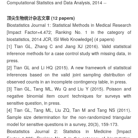
Computational Statistics and Data Analysis, 2014 --
顶尖生物统计杂志文章 (12 papers)
Biostatistics Journal 1: Statistical Methods in Medical Research
[Impact Factor=4.472; Ranking No. 1 in the category of
biostatistics, 2014 JCR, ISI Web Knowledge] (4 papers)
[1] Tian GL, Zhang C and Jiang XJ (2016). Valid statistical
inference methods for a case control study with missing data, in
press.
[2] Tian GL and Li HQ (2015). A new framework of statistical
inferences based on the valid joint sampling distribution of
observed counts in an incomplete contingency table, in press.
[3] Tian GL, Tang ML, Wu Q and Liu Y (2015). Poisson and
negative binomial item count techniques for surveys with
sensitive question, in press.
[4] Tian GL, Tang ML, Liu ZQ, Tan M and Tang NS (2011).
Sample size determination for the non-randomized triangular
model for sensitive questions in a survey, 20(3), 159-173.
Biostatistics Journal 2: Statistics in Medicine [Impact