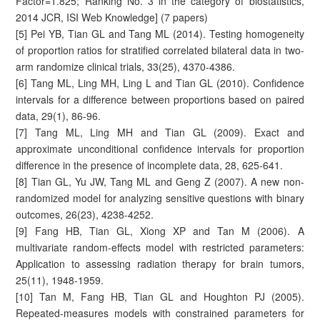
Factor=1.825; Ranking No. 3 in the category of biostatistics,
2014 JCR, ISI Web Knowledge] (7 papers)
[5] Pei YB, Tian GL and Tang ML (2014). Testing homogeneity
of proportion ratios for stratified correlated bilateral data in two-
arm randomize clinical trials, 33(25), 4370-4386.
[6] Tang ML, Ling MH, Ling L and Tian GL (2010). Confidence
intervals for a difference between proportions based on paired
data, 29(1), 86-96.
[7] Tang ML, Ling MH and Tian GL (2009). Exact and
approximate unconditional confidence intervals for proportion
difference in the presence of incomplete data, 28, 625-641.
[8] Tian GL, Yu JW, Tang ML and Geng Z (2007). A new non-
randomized model for analyzing sensitive questions with binary
outcomes, 26(23), 4238-4252.
[9] Fang HB, Tian GL, Xiong XP and Tan M (2006). A
multivariate random-effects model with restricted parameters:
Application to assessing radiation therapy for brain tumors,
25(11), 1948-1959.
[10] Tan M, Fang HB, Tian GL and Houghton PJ (2005).
Repeated-measures models with constrained parameters for