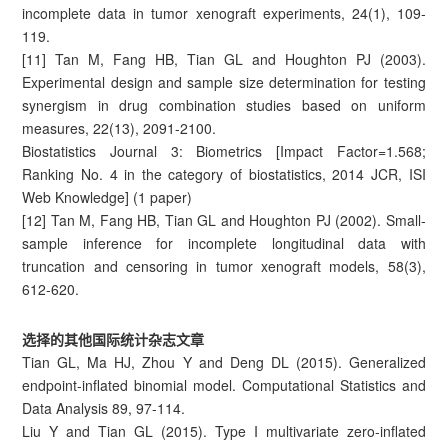
incomplete data in tumor xenograft experiments, 24(1), 109-
119.
[11] Tan M, Fang HB, Tian GL and Houghton PJ (2003).
Experimental design and sample size determination for testing
synergism in drug combination studies based on uniform
measures, 22(13), 2091-2100.
Biostatistics Journal 3: Biometrics [Impact Factor=1.568;
Ranking No. 4 in the category of biostatistics, 2014 JCR, ISI
Web Knowledge] (1 paper)
[12] Tan M, Fang HB, Tian GL and Houghton PJ (2002). Small-
sample inference for incomplete longitudinal data with
truncation and censoring in tumor xenograft models, 58(3),
612-620.
选择的其他国际统计杂志文章
Tian GL, Ma HJ, Zhou Y and Deng DL (2015). Generalized
endpoint-inflated binomial model. Computational Statistics and
Data Analysis 89, 97-114.
Liu Y and Tian GL (2015). Type I multivariate zero-inflated