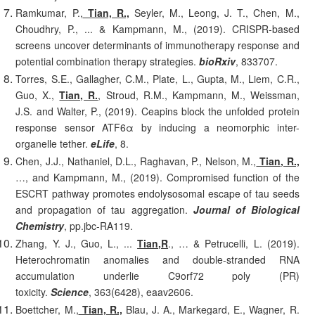
Ramkumar, P.,
Tian, R.,
Seyler, M., Leong, J. T., Chen, M.,
Choudhry, P., ... & Kampmann, M., (2019). CRISPR-based
screens uncover determinants of immunotherapy response and
potential combination therapy strategies.
bioRxiv
, 833707.
Torres, S.E., Gallagher, C.M., Plate, L., Gupta, M., Liem, C.R.,
Guo, X.,
Tian, R.
, Stroud, R.M., Kampmann, M., Weissman,
J.S. and Walter, P., (2019). Ceapins block the unfolded protein
response sensor ATF6α by inducing a neomorphic inter-
organelle tether.
eLife
, 8.
Chen, J.J., Nathaniel, D.L., Raghavan, P., Nelson, M.,
Tian, R.,
…, and Kampmann, M., (2019). Compromised function of the
ESCRT pathway promotes endolysosomal escape of tau seeds
and propagation of tau aggregation.
Journal of Biological
Chemistry
, pp.jbc-RA119.
Zhang, Y. J., Guo, L., ...
Tian,R
., … & Petrucelli, L. (2019).
Heterochromatin anomalies and double-stranded RNA
accumulation underlie C9orf72 poly (PR)
toxicity.
Science
, 363(6428), eaav2606.
Boettcher, M.,
Tian, R.,
Blau, J. A., Markegard, E., Wagner, R.