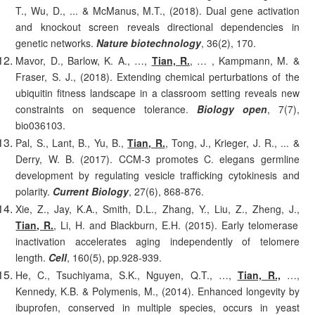
T., Wu, D., ... & McManus, M.T., (2018). Dual gene activation
and knockout screen reveals directional dependencies in
genetic networks.
Nature biotechnology
, 36(2), 170.
Mavor, D., Barlow, K. A., …,
Tian, R.
, … , Kampmann, M. &
Fraser, S. J., (2018). Extending chemical perturbations of the
ubiquitin fitness landscape in a classroom setting reveals new
constraints on sequence tolerance.
Biology open
, 7(7),
bio036103.
Pal, S., Lant, B., Yu, B.,
Tian, R.
, Tong, J., Krieger, J. R., ... &
Derry, W. B. (2017). CCM-3 promotes C. elegans germline
development by regulating vesicle trafficking cytokinesis and
polarity.
Current Biology
, 27(6), 868-876.
Xie, Z., Jay, K.A., Smith, D.L., Zhang, Y., Liu, Z., Zheng, J.,
Tian, R.
, Li, H. and Blackburn, E.H. (2015). Early telomerase
inactivation accelerates aging independently of telomere
length.
Cell
, 160(5), pp.928-939.
He, C., Tsuchiyama, S.K., Nguyen, Q.T., …,
Tian, R.,
…,
Kennedy, K.B. & Polymenis, M., (2014). Enhanced longevity by
ibuprofen, conserved in multiple species, occurs in yeast