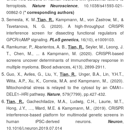
ferroptosis.
Nature Neuroscience
, 10.1038/s41593-021-
00862-0 (
* corresponding authors)
Semesta, K. M.,
Tian, R.
,
Kampmann, M., von Zastrow, M., &
Tsvetanova, N. G. (2020). A high-throughput CRISPR
interference screen for dissecting functional regulators of
GPCR/cAMP signaling.
PLoS genetics,
16(10), e1009103.
Ramkumar, P., Abarientos, A. B.,
Tian, R.
,
Seyler, M., Leong, J.
T., Chen, M., ... & Kampmann, M. (2020). CRISPR-based
screens uncover determinants of immunotherapy response in
multiple myeloma. Blood advances, 4(13), 2899-2911.
Guo, X., Aviles, G., Liu, Y.,
Tian, R.
, Unger, B.A., Lin, Y.H.T.,
Wiita, A.P., Xu, K., Correia, M.A. and Kampmann, M., (2020).
Mitochondrial stress is relayed to the cytosol by an OMA1–
DELE1–HRI pathway.
Nature
, 579(7799), pp.427-432.
Tian, R.,
Gachechiladze, M.A., Ludwig, C.H., Laurie, M.T.,
Hong, J.Y., …, Ward, M.E. & Kampmann, M., (2019). CRISPR
interference-based platform for multimodal genetic screens in
human iPSC-derived neurons.
Neuron
,
10.1016/j.neuron.2019.07.014