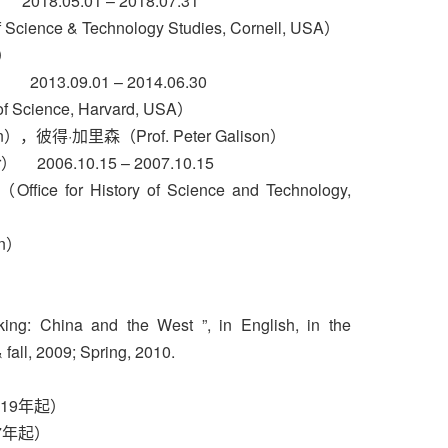
.05.01 – 2018.07.31
e & Technology Studies, Cornell, USA）
h）
3.09.01 – 2014.06.30
Science, Harvard, USA）
），彼得·加里森（Prof. Peter Galison）
006.10.15 – 2007.10.15
istory of Science and Technology,
on）
nking: China and the West ”, in English, in the
 fall, 2009; Spring, 2010.
19年起）
7年起）