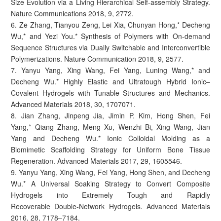
Size Evolution via a Living Hierarchical Self-assembly Strategy.
Nature Communications 2018, 9, 2772.
6. Ze Zhang, Tianyou Zeng, Lei Xia, Chunyan Hong,* Decheng
Wu,* and Yezi You.* Synthesis of Polymers with On-demand
Sequence Structures via Dually Switchable and Interconvertible
Polymerizations. Nature Communication 2018, 9, 2577.
7. Yanyu Yang, Xing Wang, Fei Yang, Luning Wang,* and
Decheng Wu.* Highly Elastic and Ultratough Hybrid Ionic–
Covalent Hydrogels with Tunable Structures and Mechanics.
Advanced Materials 2018, 30, 1707071.
8. Jian Zhang, Jinpeng Jia, Jimin P. Kim, Hong Shen, Fei
Yang,* Qiang Zhang, Meng Xu, Wenzhi Bi, Xing Wang, Jian
Yang and Decheng Wu.* Ionic Colloidal Molding as a
Biomimetic Scaffolding Strategy for Uniform Bone Tissue
Regeneration. Advanced Materials 2017, 29, 1605546.
9. Yanyu Yang, Xing Wang, Fei Yang, Hong Shen, and Decheng
Wu.* A Universal Soaking Strategy to Convert Composite
Hydrogels into Extremely Tough and Rapidly
Recoverable Double-Network Hydrogels. Advanced Materials
2016, 28, 7178–7184.