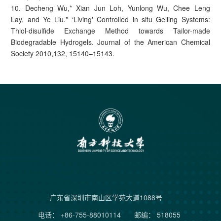
10. Decheng Wu,* Xian Jun Loh, Yunlong Wu, Chee Leng
Lay, and Ye Liu.* ‘Living' Controlled in situ Gelling Systems:
Thiol-disulfide Exchange Method towards Tailor-made
Biodegradable Hydrogels. Journal of the American Chemical
Society 2010,132, 15140–15143.
广东省深圳市南山区学苑大道1088号
电话： +86-755-88010114
邮编： 518055