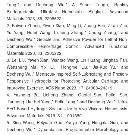
Tang,* and Decheng Wu.* A Super Tough, Rapidly
Biodegradable, Ultrafast Hemostatic Bioglue. Advanced
Materials 2023, 35, 2208622.
2. Kaiwen Zhang, Yiwen Xian, Ming Li, Zheng Pan, Ziran Zhu,
Yu Yang, Hufei Wang, Licheng Zhang,* Chong Zhang,* and
Decheng Wu.* Gelable and Adhesive Powder for Lethal Non-
Compressible Hemorrhage Control. Advanced Functional
Materials 2023, 33, 2305222.
3. Lei Liu, Yiwen Xian, Wantao Wang, Lin Huang, Jinghao Fan,
Wenzheng Ma, Yixi Li, Hongmei Liu,* Jia-Kuo Yu,* and
Decheng Wu.* Meniscus-Inspired Self-Lubricating and Friction-
Responsive Hydrogels for Protecting Articular Cartilage and
Improving Exercise. ACS Nano 2023, 17, 24308–24319.
4. Yazhong Bu, Licheng Zhang, Guofei Sun, Feifei Sun,
Jianheng Liu, Fei Yang,* Peifu Tang,* and Decheng Wu.* Tetra-
PEG Based Hydrogel Sealants for In Vivo Visceral Hemostasis.
Advanced Materials 2019, 31, 1901580.
5. Xing Wang, Peiyuan Gao, Yanyu Yang, Hongxia Guo, and
Decheng Wu.* Dynamic and Programmable Morphology and