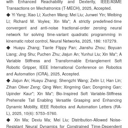
with Enhanced Reachability and Dexterity, IEEE/ASME
Transactions on Mechatronics (T-MECH), 2025, Accepted.
◆ Yi Yang; Xiao Li; Xuchen Wang; Mei Liu; Junwei Yin; Weibing
Li; Richard M. Voyles; Xin Ma*; A strictly predefined-time
convergent and anti-noise fractional-order zeroing neural
network for solving time-variant quadratic programming in
kinematic robot control, Neural Networks, 2025, 186: 107279.
◆ Huayu Zhang; Tianle Flippy Pan; Jianshu Zhou; Boyuan
Liang; Jing Shu; Puchen Zhu; Jiajun An; Yunhui Liu; Xin Ma*; A
Variable Stiffness and Transformable Entanglement Soft
Robotic Gripper, IEEE International Conference on Robotics
and Automation (ICRA), 2025, Accepted.
◆ Jiajun An; Huayu Zhang; Shengzhi Wang; Zelin Li; Han Lin;
Zihan Oliver Zeng; Qing Wen; Xingming Gan; Dongming Gan;
Upinder Kaur*; Xin Ma*; Bio-Inspired Soft Variable-Stiffness
Prehensile Tail Enabling Versatile Grasping and Enhancing
Dynamic Mobility, IEEE Robotics and Automation Letters (RA-
L), 2025, 10(6): 5753–5760.
◆ Xin Ma; Dexiu Ma; Mei Liu; Distribution-Allowed Noise-
Resistant Neural Dynamics for Constrained Time-Dependent