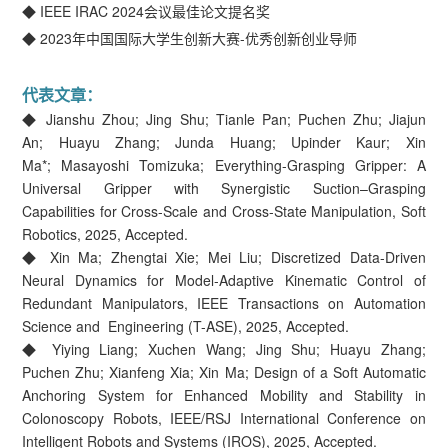
◆ IEEE IRAC 2024会议最佳论文提名奖
◆ 2023年中国国际大学生创新大赛-优秀创新创业导师
代表文章：
◆ Jianshu Zhou; Jing Shu; Tianle Pan; Puchen Zhu; Jiajun
An; Huayu Zhang; Junda Huang; Upinder Kaur; Xin
Ma*; Masayoshi Tomizuka; Everything-Grasping Gripper: A
Universal Gripper with Synergistic Suction–Grasping
Capabilities for Cross-Scale and Cross-State Manipulation, Soft
Robotics, 2025, Accepted.
◆ Xin Ma; Zhengtai Xie; Mei Liu; Discretized Data-Driven
Neural Dynamics for Model-Adaptive Kinematic Control of
Redundant Manipulators, IEEE Transactions on Automation
Science and Engineering (T-ASE), 2025, Accepted.
◆ Yiying Liang; Xuchen Wang; Jing Shu; Huayu Zhang;
Puchen Zhu; Xianfeng Xia; Xin Ma; Design of a Soft Automatic
Anchoring System for Enhanced Mobility and Stability in
Colonoscopy Robots, IEEE/RSJ International Conference on
Intelligent Robots and Systems (IROS), 2025, Accepted.