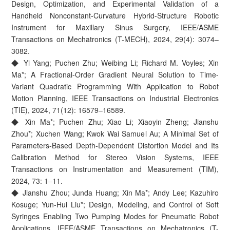
Design, Optimization, and Experimental Validation of a
Handheld Nonconstant-Curvature Hybrid-Structure Robotic
Instrument for Maxillary Sinus Surgery, IEEE/ASME
Transactions on Mechatronics (T-MECH), 2024, 29(4): 3074–
3082.
◆ Yi Yang; Puchen Zhu; Weibing Li; Richard M. Voyles; Xin
Ma*; A Fractional-Order Gradient Neural Solution to Time-
Variant Quadratic Programming With Application to Robot
Motion Planning, IEEE Transactions on Industrial Electronics
(TIE), 2024, 71(12): 16579–16589.
◆ Xin Ma*; Puchen Zhu; Xiao Li; Xiaoyin Zheng; Jianshu
Zhou*; Xuchen Wang; Kwok Wai Samuel Au; A Minimal Set of
Parameters-Based Depth-Dependent Distortion Model and Its
Calibration Method for Stereo Vision Systems, IEEE
Transactions on Instrumentation and Measurement (TIM),
2024, 73: 1–11.
◆ Jianshu Zhou; Junda Huang; Xin Ma*; Andy Lee; Kazuhiro
Kosuge; Yun-Hui Liu*; Design, Modeling, and Control of Soft
Syringes Enabling Two Pumping Modes for Pneumatic Robot
Applications, IEEE/ASME Transactions on Mechatronics (T-