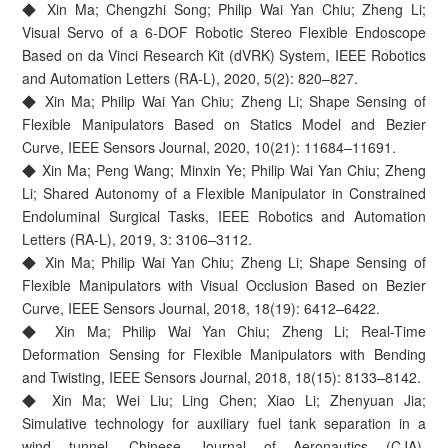
◆ Xin Ma; Chengzhi Song; Philip Wai Yan Chiu; Zheng Li;
Visual Servo of a 6-DOF Robotic Stereo Flexible Endoscope
Based on da Vinci Research Kit (dVRK) System, IEEE Robotics
and Automation Letters (RA-L), 2020, 5(2): 820–827.
◆ Xin Ma; Philip Wai Yan Chiu; Zheng Li; Shape Sensing of
Flexible Manipulators Based on Statics Model and Bezier
Curve, IEEE Sensors Journal, 2020, 10(21): 11684–11691.
◆ Xin Ma; Peng Wang; Minxin Ye; Philip Wai Yan Chiu; Zheng
Li; Shared Autonomy of a Flexible Manipulator in Constrained
Endoluminal Surgical Tasks, IEEE Robotics and Automation
Letters (RA-L), 2019, 3: 3106–3112.
◆ Xin Ma; Philip Wai Yan Chiu; Zheng Li; Shape Sensing of
Flexible Manipulators with Visual Occlusion Based on Bezier
Curve, IEEE Sensors Journal, 2018, 18(19): 6412–6422.
◆ Xin Ma; Philip Wai Yan Chiu; Zheng Li; Real-Time
Deformation Sensing for Flexible Manipulators with Bending
and Twisting, IEEE Sensors Journal, 2018, 18(15): 8133–8142.
◆ Xin Ma; Wei Liu; Ling Chen; Xiao Li; Zhenyuan Jia;
Simulative technology for auxiliary fuel tank separation in a
wind tunnel, Chinese Journal of Aeronautics (CJA),