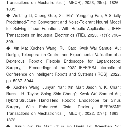
Transactions on Mechatronics (T-MECH), 2023, 28(4): 1826–
1835.
◆ Weibing Li; Cheng Guo; Xin Ma*; Yongping Pan; A Strictly
Predefined-Time Convergent and Noise-Tolerant Neural Model
for Solving Linear Equations With Robotic Applications, IEEE
Transactions on Industrial Electronics (TIE), 2023, 71(1): 798–
809.
◆ Xin Ma; Xuchen Wang; Rui Cao; Kwok Wai Samuel Au;
Design, Teleoperation Control and Experimental Validation of a
Dexterous Robotic Flexible Endoscope for Laparoscopic
Surgery, in Proceedings of the 2022 IEEE/RSJ International
Conference on Intelligent Robots and Systems (IROS), 2022,
pp. 5937–5944.
◆ Xuchen Wang; Junyan Yan; Xin Ma*; Jason Y. K. Chan;
Russell H. Taylor; Shing Shin Cheng*; Kwok Wai Samuel Au;
Hybrid-Structure Hand-Held Robotic Endoscope for Sinus
Surgery With Enhanced Distal Dexterity, IEEE/ASME
Transactions on Mechatronics (T-MECH), 2022, 27(4): 1863–
1872.
◆ Jiajun An; Xin Ma*; Chun Ho David Lo; Weeshen Ng;