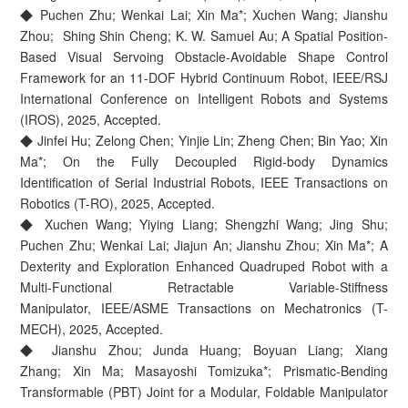
◆ Puchen Zhu; Wenkai Lai; Xin Ma*; Xuchen Wang; Jianshu
Zhou; Shing Shin Cheng; K. W. Samuel Au; A Spatial Position-
Based Visual Servoing Obstacle-Avoidable Shape Control
Framework for an 11-DOF Hybrid Continuum Robot, IEEE/RSJ
International Conference on Intelligent Robots and Systems
(IROS), 2025, Accepted.
◆ Jinfei Hu; Zelong Chen; Yinjie Lin; Zheng Chen; Bin Yao; Xin
Ma*; On the Fully Decoupled Rigid-body Dynamics
Identification of Serial Industrial Robots, IEEE Transactions on
Robotics (T-RO), 2025, Accepted.
◆ Xuchen Wang; Yiying Liang; Shengzhi Wang; Jing Shu;
Puchen Zhu; Wenkai Lai; Jiajun An; Jianshu Zhou; Xin Ma*; A
Dexterity and Exploration Enhanced Quadruped Robot with a
Multi-Functional Retractable Variable-Stiffness
Manipulator, IEEE/ASME Transactions on Mechatronics (T-
MECH), 2025, Accepted.
◆ Jianshu Zhou; Junda Huang; Boyuan Liang; Xiang
Zhang; Xin Ma; Masayoshi Tomizuka*; Prismatic-Bending
Transformable (PBT) Joint for a Modular, Foldable Manipulator