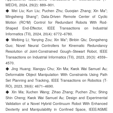
MECH), 2024, 29(2): 889–901.
◆ Mei Liu; Kun Liu; Puchen Zhu; Guoqian Zhang; Xin Ma*;
Mingsheng Shang*; Data-Driven Remote Center of Cyclic
Motion (RC²M) Control for Redundant Robots With Rod-
Shaped End-Effector, IEEE Transactions on Industrial
Informatics (TII), 2024, 20(4): 6772–6780.
◆ Weibing Li; Yanying Zou; Xin Ma*; Binbin Qiu; Dongsheng
Guo; Novel Neural Controllers for Kinematic Redundancy
Resolution of Joint-Constrained Gough–Stewart Robot, IEEE
Transactions on Industrial Informatics (TII), 2023, 20(3): 4559–
4570.
◆ Jing Huang; Xiangyu Chu; Xin Ma; Kwok Wai Samuel Au;
Deformable Object Manipulation With Constraints Using Path
Set Planning and Tracking, IEEE Transactions on Robotics (T-
RO), 2023, 39(6): 4671–4690.
◆ Xin Ma; Xuchen Wang; Zihao Zhang; Puchen Zhu; Shing
Shin Cheng; Kwok Wai Samuel Au; Design and Experimental
Validation of a Novel Hybrid Continuum Robot With Enhanced
Dexterity and Manipulability in Confined Space, IEEE/ASME