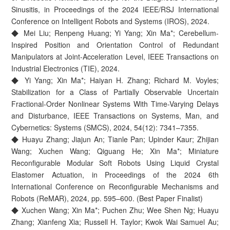
Sinusitis, in Proceedings of the 2024 IEEE/RSJ International
Conference on Intelligent Robots and Systems (IROS), 2024.
◆ Mei Liu; Renpeng Huang; Yi Yang; Xin Ma*; Cerebellum-
Inspired Position and Orientation Control of Redundant
Manipulators at Joint-Acceleration Level, IEEE Transactions on
Industrial Electronics (TIE), 2024.
◆ Yi Yang; Xin Ma*; Haiyan H. Zhang; Richard M. Voyles;
Stabilization for a Class of Partially Observable Uncertain
Fractional-Order Nonlinear Systems With Time-Varying Delays
and Disturbance, IEEE Transactions on Systems, Man, and
Cybernetics: Systems (SMCS), 2024, 54(12): 7341–7355.
◆ Huayu Zhang; Jiajun An; Tianle Pan; Upinder Kaur; Zhijian
Wang; Xuchen Wang; Qiguang He; Xin Ma*; Miniature
Reconfigurable Modular Soft Robots Using Liquid Crystal
Elastomer Actuation, in Proceedings of the 2024 6th
International Conference on Reconfigurable Mechanisms and
Robots (ReMAR), 2024, pp. 595–600. (Best Paper Finalist)
◆ Xuchen Wang; Xin Ma*; Puchen Zhu; Wee Shen Ng; Huayu
Zhang; Xianfeng Xia; Russell H. Taylor; Kwok Wai Samuel Au;