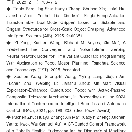
(TII), 2025, 21(1): 703–712.
◆ Tianle Pan; Jing Shu; Huayu Zhang; Shuhao Xia; Jinfei Hu;
Jianshu Zhou; Yunhui Liu; Xin Ma*; Single-Pump-Actuated
Transformable Dual-Mode Gripper Based on Bistable and
Origami Structures for Cross-Scale Object Grasping, Advanced
Intelligent Systems (AIS), 2025, 2400651.
◆ Yi Yang; Xuchen Wang; Richard M. Voyles; Xin Ma*; A
Predefined-Time Convergent and Noise-Tolerant Zeroing
Neural Network Model for Time-Variant Quadratic Programming
With Application to Robot Motion Planning, Tsinghua Science
and Technology (TST), 2025, Accepted.
◆ Xuchen Wang; Shengzhi Wang; Yiying Liang; Jiajun An;
Puchen Zhu; Weibing Li; Jianshu Zhou; Xin Ma*; Visual
Exploration-Enhanced Quadruped Robot with Active-Passive
Composite Telescope Mechanism, in Proceedings of the 2024
International Conference on Intelligent Robotics and Automatic
Control (IRAC), 2024, pp. 198–202. (Best Paper Award)
◆ Puchen Zhu; Huayu Zhang; Xin Ma*; Xiaoyin Zheng; Xuchen
Wang; Kwok Wai Samuel Au*; A CT-Guided Control Framework
of a Robotic Flexible Endoscope for the Diagnosis of Maxillary