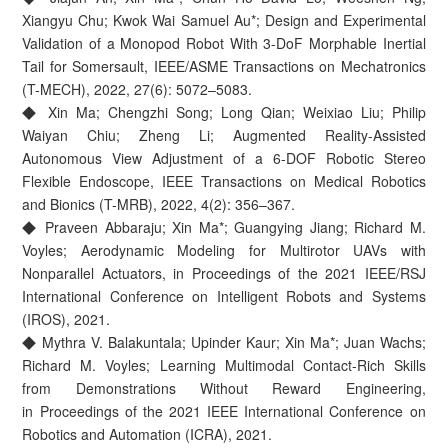
Xiangyu Chu; Kwok Wai Samuel Au*; Design and Experimental
Validation of a Monopod Robot With 3-DoF Morphable Inertial
Tail for Somersault, IEEE/ASME Transactions on Mechatronics
(T-MECH), 2022, 27(6): 5072–5083.
◆ Xin Ma; Chengzhi Song; Long Qian; Weixiao Liu; Philip
Waiyan Chiu; Zheng Li; Augmented Reality-Assisted
Autonomous View Adjustment of a 6-DOF Robotic Stereo
Flexible Endoscope, IEEE Transactions on Medical Robotics
and Bionics (T-MRB), 2022, 4(2): 356–367.
◆ Praveen Abbaraju; Xin Ma*; Guangying Jiang; Richard M.
Voyles; Aerodynamic Modeling for Multirotor UAVs with
Nonparallel Actuators, in Proceedings of the 2021 IEEE/RSJ
International Conference on Intelligent Robots and Systems
(IROS), 2021.
◆ Mythra V. Balakuntala; Upinder Kaur; Xin Ma*; Juan Wachs;
Richard M. Voyles; Learning Multimodal Contact-Rich Skills
from Demonstrations Without Reward Engineering,
in Proceedings of the 2021 IEEE International Conference on
Robotics and Automation (ICRA), 2021.