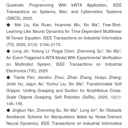
Quadratic Programming With kWTA Application, IEEE
Transactions on Systems, Man, and Cybernetics: Systems
(SMCS), 2025.
◆ Mei Liu; Kai Ruan; Huanmei Wu; Xin Ma*; Few-Shot-
Learning-Like Neural Dynamics for Time-Dependent Multilinear
M-Tensor Equation, IEEE Transactions on Industrial Informatics
(TII), 2025, 21(3): 2164–2173.
◆ Long Jin; Yutong Li; Yingqi Chen; Zhenming Su*; Xin Ma*;
An Event-Triggered k-WTA Model With Experimental Verification
on Multirobot System, IEEE Transactions on Industrial
Electronics (TIE), 2025.
◆ Tianle Pan; Jianshu Zhou; Zihao Zhang; Huayu Zhang;
Jinfei Hu; Jiajun An; Yunhui Liu; Xin Ma*; Transformable Soft
Gripper: Uniting Grasping and Suction for Amphibious Cross-
Scale Objects Grasping, Soft Robotics (SoRo), 2025, 12(1):
145–155.
◆ Jingkun Yan; Zhenming Su; Xin Ma*; Long Jin*; An Obstacle
Avoidance Scheme for Manipulators Aided by Noise-Tolerant
Neural Dynamics, IEEE Transactions on Industrial Informatics