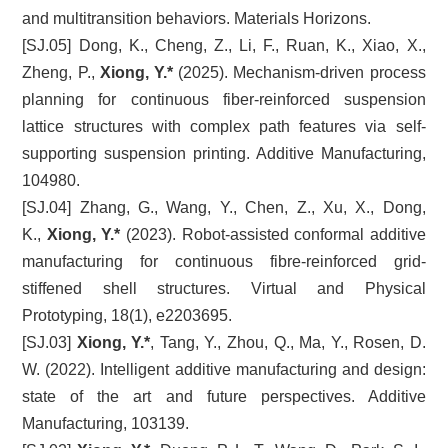
and multitransition behaviors. Materials Horizons.
[SJ.05] Dong, K., Cheng, Z., Li, F., Ruan, K., Xiao, X.,
Zheng, P.,
Xiong, Y.*
(2025). Mechanism-driven process
planning for continuous fiber-reinforced suspension
lattice structures with complex path features via self-
supporting suspension printing. Additive Manufacturing,
104980.
[SJ.04] Zhang, G., Wang, Y., Chen, Z., Xu, X., Dong,
K.,
Xiong, Y.*
(2023). Robot-assisted conformal additive
manufacturing for continuous fibre-reinforced grid-
stiffened shell structures. Virtual and Physical
Prototyping, 18(1), e2203695.
[SJ.03]
Xiong, Y.*
, Tang, Y., Zhou, Q., Ma, Y., Rosen, D.
W. (2022). Intelligent additive manufacturing and design:
state of the art and future perspectives. Additive
Manufacturing, 103139.