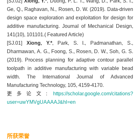
[SJ.02]
Xiong, Y.*
, Duong, P. L. T., Wang, D., Park, S. I.,
Ge, Q., Raghavan, N., Rosen, D. W. (2019). Data-driven
design space exploration and exploitation for design for
additive manufacturing. Journal of Mechanical Design,
141(10), 101101.( Featured Article)
[SJ.01]
Xiong, Y.*
, Park, S. I., Padmanathan, S.,
Dharmawan, A. G., Foong, S., Rosen, D. W., Soh, G. S.
(2019). Process planning for adaptive contour parallel
toolpath in additive manufacturing with variable bead
width. The International Journal of Advanced
Manufacturing Technology, 105, 4159-4170.
更多论文:
https://scholar.google.com/citations?
user=uwYMVgUAAAAJ&hl=en
所获荣誉