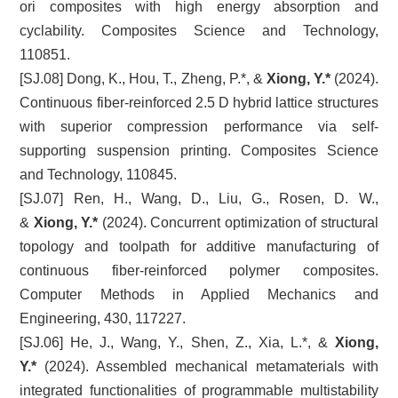
ori composites with high energy absorption and
cyclability. Composites Science and Technology,
110851.
[SJ.08] Dong, K., Hou, T., Zheng, P.*, &
Xiong, Y.*
(2024).
Continuous fiber-reinforced 2.5 D hybrid lattice structures
with superior compression performance via self-
supporting suspension printing. Composites Science
and Technology, 110845.
[SJ.07] Ren, H., Wang, D., Liu, G., Rosen, D. W.,
&
Xiong, Y.*
(2024). Concurrent optimization of structural
topology and toolpath for additive manufacturing of
continuous fiber-reinforced polymer composites.
Computer Methods in Applied Mechanics and
Engineering, 430, 117227.
[SJ.06] He, J., Wang, Y., Shen, Z., Xia, L.*, &
Xiong,
Y.*
(2024). Assembled mechanical metamaterials with
integrated functionalities of programmable multistability