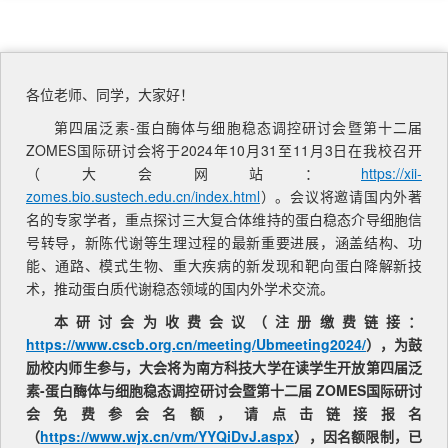
各位老师、同学，大家好！
第四届泛素-蛋白酶体与细胞稳态调控研讨会暨第十二届
ZOMES国际研讨会将于2024年10月31至11月3日在我校召开
（大会网站：
https://xii-
zomes.bio.sustech.edu.cn/index.html
）。会议将邀请国内外著
名的专家学者，重点探讨三大复合体维持的蛋白稳态介导细胞信
号转导，新陈代谢等生理过程的最新重要进展，涵盖结构、功
能、通路、模式生物、重大疾病的新发现和靶向蛋白降解新技
术，推动蛋白质代谢稳态领域的国内外学术交流。
本研讨会为收费会议（注册缴费链接：
https://www.cscb.org.cn/meeting/Ubmeeting2024/
），为鼓
励校内师生参与，大会将为南方科技大学在读学生开放第四届泛
素-蛋白酶体与细胞稳态调控研讨会暨第十二届 ZOMES国际研讨
会免费参会名额，请点击链接报名
（
https://www.wjx.cn/vm/YYQiDvJ.aspx
），因名额限制，已