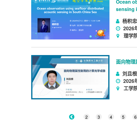
Ocean ob
sensing 
杨积忠/J
2026
理学院
面向物理
刘且根
2026
工学院
2
3
4
5
6