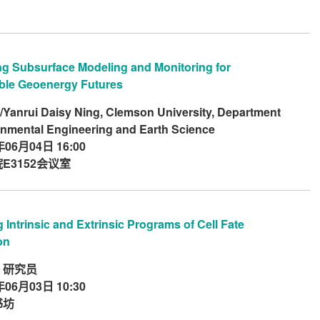
ing Subsurface Modeling and Monitoring for
ble Geoenergy Futures
anrui Daisy Ning, Clemson University, Department
onmental Engineering and Earth Science
年06月04日 16:00
E3152会议室
Intrinsic and Extrinsic Programs of Cell Fate
on
 研究员
年06月03日 10:30
书坊