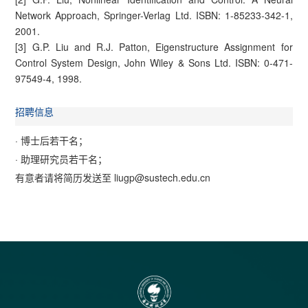
Network Approach, Springer-Verlag Ltd. ISBN: 1-85233-342-1,
2001.
[3] G.P. Liu and R.J. Patton, Eigenstructure Assignment for
Control System Design, John Wiley & Sons Ltd. ISBN: 0-471-
97549-4, 1998.
招聘信息
· 博士后若干名；
· 助理研究员若干名；
有意者请将简历发送至 liugp@sustech.edu.cn