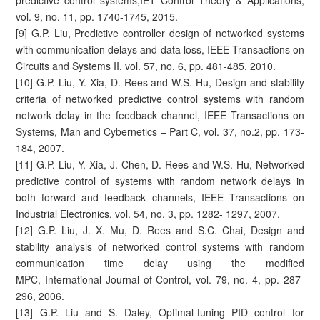
predictive control systems,IET Control Theory & Applications,
vol. 9, no. 11, pp. 1740-1745, 2015.
[9] G.P. Liu, Predictive controller design of networked systems
with communication delays and data loss, IEEE Transactions on
Circuits and Systems II, vol. 57, no. 6, pp. 481-485, 2010.
[10] G.P. Liu, Y. Xia, D. Rees and W.S. Hu, Design and stability
criteria of networked predictive control systems with random
network delay in the feedback channel, IEEE Transactions on
Systems, Man and Cybernetics – Part C, vol. 37, no.2, pp. 173-
184, 2007.
[11] G.P. Liu, Y. Xia, J. Chen, D. Rees and W.S. Hu, Networked
predictive control of systems with random network delays in
both forward and feedback channels, IEEE Transactions on
Industrial Electronics, vol. 54, no. 3, pp. 1282- 1297, 2007.
[12] G.P. Liu, J. X. Mu, D. Rees and S.C. Chai, Design and
stability analysis of networked control systems with random
communication time delay using the modified
MPC, International Journal of Control, vol. 79, no. 4, pp. 287-
296, 2006.
[13] G.P. Liu and S. Daley, Optimal-tuning PID control for