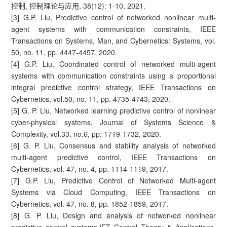
控制, 控制理论与应用, 38(12): 1-10, 2021.
[3] G.P. Liu, Predictive control of networked nonlinear multi-
agent systems with communication constraints, IEEE
Transactions on Systems, Man, and Cybernetics: Systems, vol.
50, no. 11, pp. 4447-4457, 2020.
[4] G.P. Liu, Coordinated control of networked multi-agent
systems with communication constraints using a proportional
integral predictive control strategy, IEEE Transactions on
Cybernetics, vol.50, no. 11, pp. 4735-4743, 2020.
[5] G. P. Liu, Networked learning predictive control of nonlinear
cyber-physical systems, Journal of Systems Science &
Complexity, vol.33, no.6, pp: 1719-1732, 2020.
[6] G. P. Liu, Consensus and stability analysis of networked
multi-agent predictive control, IEEE Transactions on
Cybernetics, vol. 47, no. 4, pp. 1114-1119, 2017.
[7] G.P. Liu, Predictive Control of Networked Multi-agent
Systems via Cloud Computing, IEEE Transactions on
Cybernetics, vol. 47, no. 8, pp. 1852-1859, 2017.
[8] G. P. Liu, Design and analysis of networked nonlinear