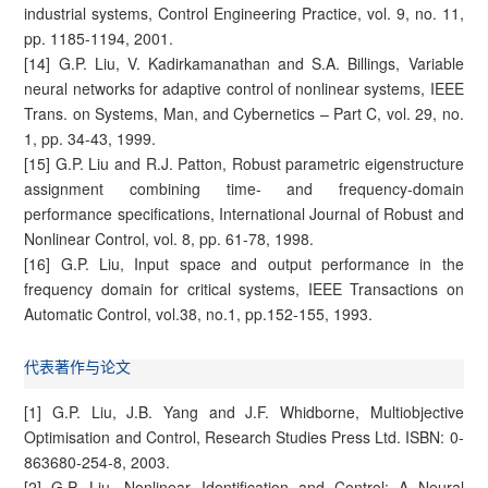
industrial systems, Control Engineering Practice, vol. 9, no. 11,
pp. 1185-1194, 2001.
[14] G.P. Liu, V. Kadirkamanathan and S.A. Billings, Variable
neural networks for adaptive control of nonlinear systems, IEEE
Trans. on Systems, Man, and Cybernetics – Part C, vol. 29, no.
1, pp. 34-43, 1999.
[15] G.P. Liu and R.J. Patton, Robust parametric eigenstructure
assignment combining time- and frequency-domain
performance specifications, International Journal of Robust and
Nonlinear Control, vol. 8, pp. 61-78, 1998.
[16] G.P. Liu, Input space and output performance in the
frequency domain for critical systems, IEEE Transactions on
Automatic Control, vol.38, no.1, pp.152-155, 1993.
代表著作与论文
[1] G.P. Liu, J.B. Yang and J.F. Whidborne, Multiobjective
Optimisation and Control, Research Studies Press Ltd. ISBN: 0-
863680-254-8, 2003.
[2] G.P. Liu, Nonlinear Identification and Control: A Neural