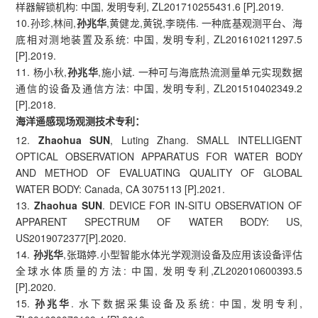
样器解锁机构: 中国, 发明专利, ZL201710255431.6 [P].2019.
10.孙珍,林间,
孙兆华
,黄健龙,黄锐,李晓伟. 一种底基观测平台、海
底相对测地装置及系统: 中国, 发明专利, ZL201610211297.5
[P].2019.
11. 杨小秋,
孙兆华
,施小斌. 一种可与海底热流测量单元实现数据
通信的设备及通信方法: 中国, 发明专利, ZL201510402349.2
[P].2018.
海洋遥感现场观测技术专利：
12.
Zhaohua SUN
, Luting Zhang. SMALL INTELLIGENT
OPTICAL OBSERVATION APPARATUS FOR WATER BODY
AND METHOD OF EVALUATING QUALITY OF GLOBAL
WATER BODY: Canada, CA 3075113 [P].2021.
13.
Zhaohua SUN
. DEVICE FOR IN-SITU OBSERVATION OF
APPARENT SPECTRUM OF WATER BODY: US,
US2019072377[P].2020.
14.
孙兆华
,张璐婷.小型智能水体光学观测设备及应用该设备评估
全球水体质量的方法: 中国, 发明专利,ZL202010600393.5
[P].2020.
15.
孙兆华
. 水下数据采集设备及系统: 中国, 发明专利,