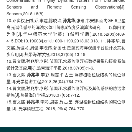
Concentrations in Highly Dynamic Waters from Unattended
Sensors and Remote Sensing Observations[J].
Sensors,2018,18(8).
10.邓实权,田礼乔,李建,陈晓玲,
孙兆华
,张琍,韦安娜.面向GF-5卫星
高光谱传感器的浑浊水体叶绿素a浓度反演算法研究——以鄱阳湖
为例[J].华中师范大学学报(自然科学版),2018,52(03):409-
415.DOI:10.19603/j.cnki.1000-1190.2018.03.018. 11.
孙兆华,曹
文熙,黄健龙,周璇,李晓伟,邹国旺.走航式海洋观测平台设计及其初
步应用[J].热带海洋学报,2018,37(05):13-19.
12.曹文熙,
孙兆华
,李彩,邹国旺.水质监测浮标数据采集和接收系统
设计及其应用[J].热带海洋学报,2018,37(05):1-6.
13.曹文熙,
孙兆华
,李彩,周雯,许占堂.浮游植物粒级结构的原位测
量[J].光学精密工程,2018,26(04):764-770.
14.曹文熙,
孙兆华,
李彩,邹国旺.水质监测浮标及其传感器的防污染
措施[J].热带海洋学报,2018,37(05):7-12.
15.曹文熙,
孙兆华
,李彩,周雯,许占堂. 浮游植物粒级结构的原位测
量 [J]. 光学精密工程, 2018, 26(4):764-770.