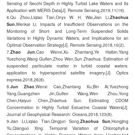
Sensing of Secchi Depth in Highly Turbid Lake Waters and Its
Application with MERIS Data[J]. Remote Sensing,2019,11(19).
6.Qu Zhou,Liqiao Tian,Onyx W. H. Wai,Jian Li,
Zhaohua
Sun
,Wenkai Li. Impacts of Insufficient Observations on the
Monitoring of Short- and Long-Term Suspended Solids
Variations in Highly Dynamic Waters, and Implications for an
Optimal Observation Strategy[J]. Remote Sensing,2018,10(2).
7.
Zhao Jun
,Cao Wenxi,Xu Zhantang,Ye Haibin,Yang
Yuezhong,Wang Guifen,Zhou Wen,Sun Zhaohua. Estimation of
suspended particulate matter in turbid coastal waters:
application to hyperspectral satellite imagery.[J]. Optics
express,2018,26(8).
8.
Jun Zhao
,Wenxi Cao,Zhantang Xu,Bin Ai,Yuezhong
Yang,Guangzhen Jin,Guifen Wang,Wen Zhou,Yong
Chen,Haiyun Chen,Zhaohua Sun. Estimating CDOM
Concentration in Highly Turbid Estuarine Coastal Waters[J].
Journal of Geophysical Research: Oceans,2018,123(8).
9.Jian Li,Liqiao Tian,Qingjun Song,
Zhaohua Sun
,Hongjing
Yu,Qianguo Xing. Temporal Variation of Chlorophyll-a