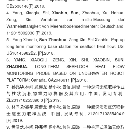
GB2538148[P].2019.
4. Yang, Xiaoqiu, Shi,
Xiaobin, Sun
, Zhaohua, Xu, Hehua,
Zeng, Xin. Verfahren zur In-situ-Messung der
Wärmeleitfähigkeit von Meeresbodensedimenten: Deutschland,
112015002036 [P].2019.
5. Yang Xiaoqiu,
Sun Zhaohua
, Zeng Xin, Shi Xiaobin. Pop-up
long-term monitoring base station for seafloor heat flow: US,
US10145982B2, [P].2018.
6. YANG, XIAOQIU, ZENG, XIN, SHI, XIAOBIN,
SUN,
ZHAOHUA
. LONG-TERM SEAFLOOR HEAT FLOW
MONITORING PROBE BASED ON UNDERWATER ROBOT
PLATFORM: Canada, CA2946611 [P].2018.
7.
孙兆华
,林间,黄健龙,杨小秋,曾信,周璇. 一种深海无缆取样作业
的柱状沉积物重力取样器及其应用: 中国, 发明专利,
ZL201710255390.0 [P].2019.
8. 林间,
孙兆华
,黄健龙,杨小秋,曾信,周璇. 一种超深海海底沉积物
无缆重力取样系统: 中国, 发明专利, ZL201710255404.9
[P].2019.
9. 黄健龙,林间,
孙兆华
,杨小秋,曾信,周璇. 一种抱环式深海无缆取