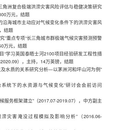
江三角洲复合极端洪涝灾害风险评估与稳健决策研究
，300万元，结题
论的沿海城市主动应对气候变化条件下的洪涝灾害风
元，结题
研究”重点专项“长三角城市群极端气候灾害预测预警
，50万元，结题
目“学习英国泰晤士河2100项目经验研发工程性措
2020.09），主持，14万英镑，结题
径流及水质的关系研究分析—以茅洲河和坪山河为例”
耦合系统下的水资源与气候变化”研讨会会前访问
务框架建立”（2017.07-2019.07），中方副主
涝灾害淹没过程模拟及影响分析”（2016.06-