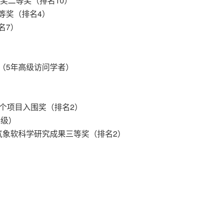
技术奖二等奖（排名10）
一等奖（排名4）
名7）
业奖（5年高级访问学者）
最佳5个项目入围奖（排名2）
备级）
局优秀气象软科学研究成果三等奖（排名2）