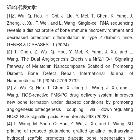
近5年代表文章：
[1]Z. Wu, Q. Hou, H. Chi, J. Liu, Y. Mei, T. Chen, K. Yang, J.
Zheng, J. Xu, F. Wei, and L. Wang, Single-cell RNA sequencing
reveals a distinct profile of bone immune microenvironment and
decreased osteoclast differentiation in type 2 diabetic mice.
GENES & DISEASES 11 (2024).
[2] T. Chen, Z. Wu, Q. Hou, Y. Mei, K. Yang, J. Xu, and L.
Wang, The Dual Angiogenesis Effects via Nrf2/HO-1 Signaling
Pathway of Melatonin Nanocomposite Scaffold on Promoting
Diabetic Bone Defect Repair. International Journal of
Nanomedicine 19 (2024) 2709-2732.
[3] Z. Wu, Q. Hou, T. Chen, X. Jiang, L. Wang, J. Xu, and L.
Wang, ROS-reactive PMS/PC drug delivery system improves
new bone formation under diabetic conditions by promoting
angiogenesis-osteogenesis coupling via down-regulating
NOX2-ROS signalling axis. Biomaterials 293 (2023).
[4] L. Wang, M. Shen, Q. Hou, Z. Wu, J. Xu, and L. Wang, 3D
printing of reduced glutathione grafted gelatine methacrylate
hydrogel scaffold promotes diabetic bone regeneration by