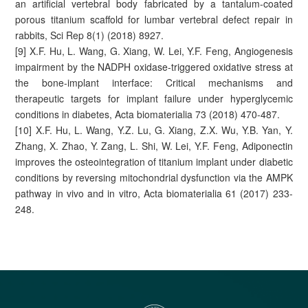
an artificial vertebral body fabricated by a tantalum-coated
porous titanium scaffold for lumbar vertebral defect repair in
rabbits, Sci Rep 8(1) (2018) 8927.
[9] X.F. Hu, L. Wang, G. Xiang, W. Lei, Y.F. Feng, Angiogenesis
impairment by the NADPH oxidase-triggered oxidative stress at
the bone-implant interface: Critical mechanisms and
therapeutic targets for implant failure under hyperglycemic
conditions in diabetes, Acta biomaterialia 73 (2018) 470-487.
[10] X.F. Hu, L. Wang, Y.Z. Lu, G. Xiang, Z.X. Wu, Y.B. Yan, Y.
Zhang, X. Zhao, Y. Zang, L. Shi, W. Lei, Y.F. Feng, Adiponectin
improves the osteointegration of titanium implant under diabetic
conditions by reversing mitochondrial dysfunction via the AMPK
pathway in vivo and in vitro, Acta biomaterialia 61 (2017) 233-
248.