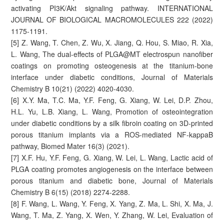
activating PI3K/Akt signaling pathway. INTERNATIONAL
JOURNAL OF BIOLOGICAL MACROMOLECULES 222 (2022)
1175-1191.
[5] Z. Wang, T. Chen, Z. Wu, X. Jiang, Q. Hou, S. Miao, R. Xia,
L. Wang, The dual-effects of PLGA@MT electrospun nanofiber
coatings on promoting osteogenesis at the titanium-bone
interface under diabetic conditions, Journal of Materials
Chemistry B 10(21) (2022) 4020-4030.
[6] X.Y. Ma, T.C. Ma, Y.F. Feng, G. Xiang, W. Lei, D.P. Zhou,
H.L. Yu, L.B. Xiang, L. Wang, Promotion of osteointegration
under diabetic conditions by a silk fibroin coating on 3D-printed
porous titanium implants via a ROS-mediated NF-kappaB
pathway, Biomed Mater 16(3) (2021).
[7] X.F. Hu, Y.F. Feng, G. Xiang, W. Lei, L. Wang, Lactic acid of
PLGA coating promotes angiogenesis on the interface between
porous titanium and diabetic bone, Journal of Materials
Chemistry B 6(15) (2018) 2274-2288.
[8] F. Wang, L. Wang, Y. Feng, X. Yang, Z. Ma, L. Shi, X. Ma, J.
Wang, T. Ma, Z. Yang, X. Wen, Y. Zhang, W. Lei, Evaluation of