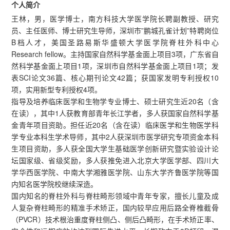
个人简介
王林，男，医学博士，南方科技大学医学院长聘副教授、研究
员、主任医师、博士研究生导师，深圳市”鹏城孔雀计划”特聘岗位
B档人才，美国圣路易斯华盛顿大学医学院脊柱外科中心
Research fellow。主持国家自然科学基金面上项目3项，广东省自
然科学基金面上项目1项，深圳市自然科学基金面上项目1项；发
表SCI论文36篇、核心期刊论文42篇；获国家发明专利授权10
项，实用新型专利授权4项。
指导及培养临床医学和生物学专业博士、硕士研究生近20名（含
在读），其中1人获教育部青年长江学者，多人获国家自然科学基
金青年项目资助。担任近20名（含在读）临床医学和生物医学科
学专业本科生学术导师，其中2人获深圳市医学研究专项资金本科
生项目资助，多人获全国大学生基础医学创新研究暨实验设计论
坛国家级、省级奖励，多人获推免进入北京大学医学部、四川大
学华西医学院、中南大学湘雅医学院、山东大学齐鲁医学院等国
内知名医学院校继续深造。
国内知名的脊柱外科与脊柱畸形领域中青年专家，擅长儿童及成
人复杂脊柱畸形的精准手术矫正，国内较早应用后路全脊椎截骨
（PVCR）技术根治重度脊柱侧凸、侧后凸畸形，在手术矫正率、