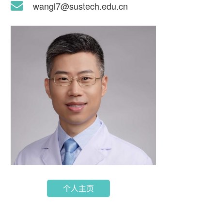
wangl7@sustech.edu.cn
个人主页