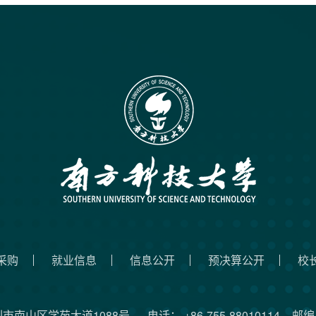
采购
就业信息
信息公开
预决算公开
校
圳市南山区学苑大道1088号
电话： +86-755-88010114
邮编：