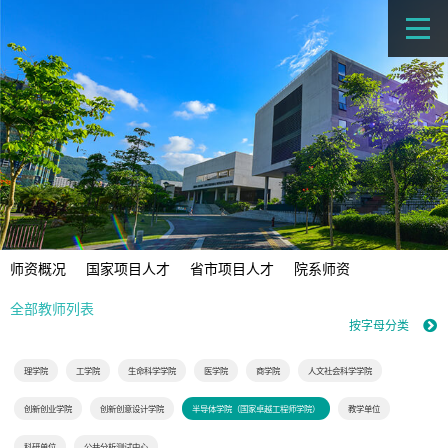
师资概况
国家项目人才
省市项目人才
院系师资
全部教师列表
按字母分类
理学院
工学院
生命科学学院
医学院
商学院
人文社会科学学院
创新创业学院
创新创意设计学院
半导体学院（国家卓越工程师学院）
教学单位
科研单位
公共分析测试中心