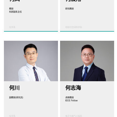
教授
研究教授
科研副系主任
化学系
地球与空间科学系
何川
何志海
副教授(研究员)
讲席教授
IEEE Fellow
化学系
电子与电气工程系