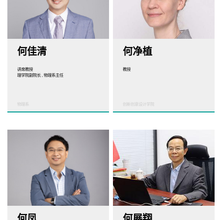
何佳清
何净植
讲席教授
教授
理学院副院长 , 物理系主任
物理系
创新创意设计学院
何凤
何展翔