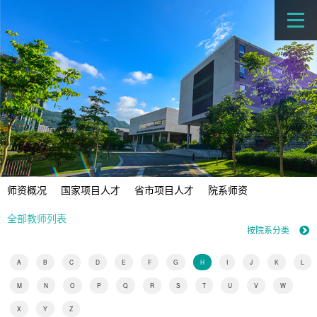
师资概况
国家项目人才
省市项目人才
院系师资
全部教师列表
按院系分类
A
B
C
D
E
F
G
H
I
J
K
L
M
N
O
P
Q
R
S
T
U
V
W
X
Y
Z